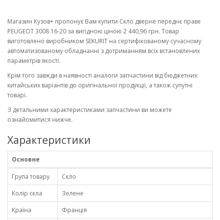
Магазин Кузов+ пропонує Вам купити Скло дверне переднє праве
PEUGEOT 3008 16-20 за вигідною ціною 2 440,96 грн. Товар
виготовлено виробником SEKURIT на сертифікованому сучасному
автоматизованому обладнанні з дотриманням всіх встановлених
параметрів якості.
Крім того завжди в наявності аналоги запчастини від бюджетних
китайських варіантів до оригінальної продукції, а також супутні
товарі.
З детальними характеристиками запчастини ви можете
ознайомитися нижче.
Характеристики
Основне
Група товару
Скло
Колір скла
Зелене
Країна
Франція