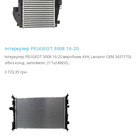
Інтеркулер PEUGEOT 3008 16-20
Інтеркулер PEUGEOT 3008 16-20 виробник AVA, (аналог OEM 3637170)
з/без конд.; акпп/мкпп; 217x249x50;..
3 733,35 грн.