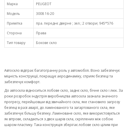
Марка
PEUGEOT
Модель
3008 16-20
Примітка
пра. переднє дверне ; зел.; 2 отвори; 945*576
Сторона
Права
Тип товару
Бокове скло
Автоскло відіграє багатогранну роль у автомобілі. Воно забезпечує
міцність конструкції, покращує аеродинаміку, сприяє безпеці та
забезпечує комфорт.
До автоскла відноситься лобове скло, заднє скло, бічне скло і люк. За
роки розробок індустрія виробництва автоскла зазнала значного
прогресу, перейшовши від звичайного скла, яке становило загрозу
безпеці в разі аварії, до ламінованого та загартованого скла, яке
забезпечує більшу безпеку. Ламіноване скло, яке використовується
як вітрове, складається з двох шарів скла, скріплених між собою
шаром пластику. Така конструкція зберігає лобове скло цілим при