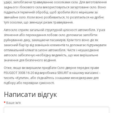
ударі, запобігаючи травмуванню осколками скла. Для виготовлення
заднього і бокового скла використовується загартоване скло. Воно
піддається термічній обробці, щоб зробити його міцнішим за
звичайне скло. Коли воно розбивається, то розлітається на дрібні
тупі осколки, що зменшує ризик травмування.
Автоскло сприяє загальній структурній цілісності автомобіля. У разі
зіткнення або перекидання лобове скло допомагає запобігти
руйнуванню даху, захищаючи пасажирів. Крім того воно діє як
захисний бар'єр від зовнішніх елементів та допомагає підтримувати
оптимальний клімат в салоні автомобіля. Чисте і неушкоджене
автоскло забезпечує необхідну видимість, що має вирішальне
значення для безпечного водіння.
Отже, якщо ви вирішили придбати Скло дверне переднє праве
PEUGEOT 3008 16-20 від виробника SEKURIT в нашому магазині –
тисніть «Купити», або з’єднайтесь з нашими менеджерами для
підбору або перевірки сумісності.
Написати відгук
Ваше ім’я