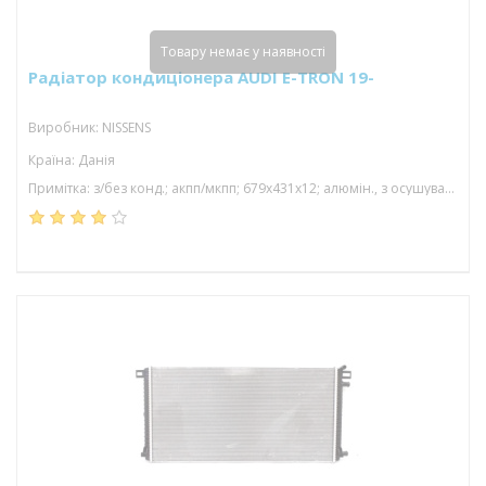
Товару немає у наявності
Радіатор кондиціонера AUDI E-TRON 19-
Виробник: NISSENS
Країна: Данія
Примітка: з/без конд.; акпп/мкпп; 679x431x12; алюмін., з осушувачем; (electric)