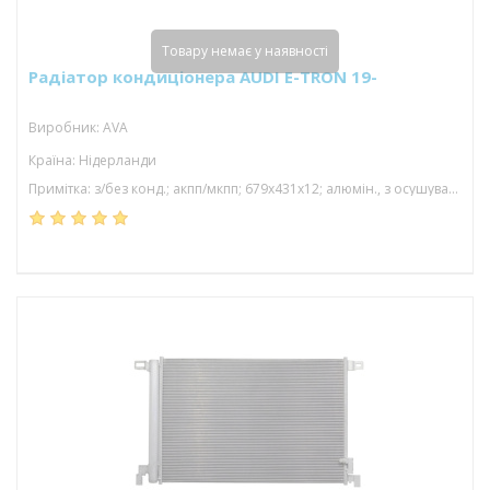
Товару немає у наявності
Радіатор кондиціонера AUDI E-TRON 19-
Виробник: AVA
Країна: Нідерланди
Примітка: з/без конд.; акпп/мкпп; 679x431x12; алюмін., з осушувачем; (electric)