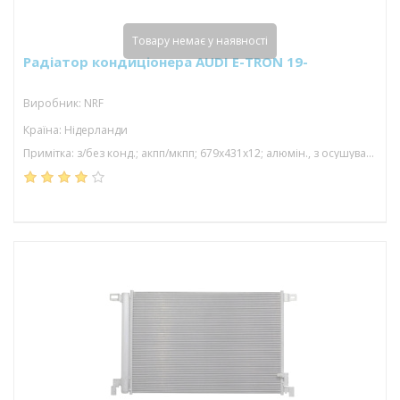
Товару немає у наявності
Радіатор кондиціонера AUDI E-TRON 19-
Виробник: NRF
Країна: Нідерланди
Примітка: з/без конд.; акпп/мкпп; 679x431x12; алюмін., з осушувачем; (electric)