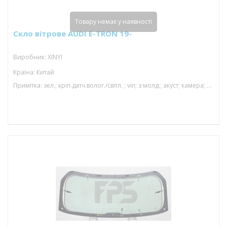
Товару немає у наявності
Скло вітрове AUDI E-TRON 19-
Виробник: XINYI
Країна: Китай
Примітка: зел.; кріп.датч.волог./світл. ; vin; з молд.; акуст; камера; 1568*863