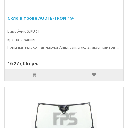
Скло вітрове AUDI E-TRON 19-
Виробник: SEKURIT
Країна: Франція
Примітка: зел.; кріп.датч.волог./світл. ; vin; з молд.; акуст; камера; 1568*863
16 277,06 грн.