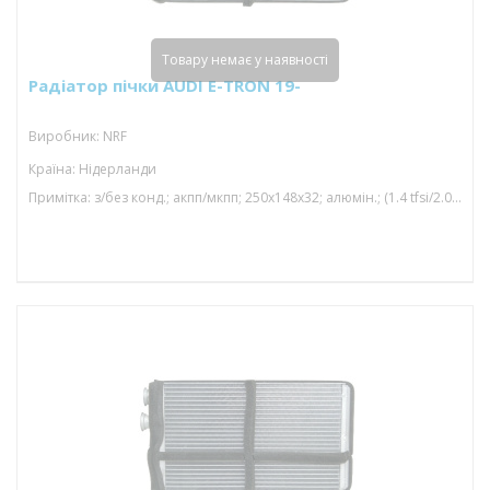
Товару немає у наявності
Радіатор пічки AUDI E-TRON 19-
Виробник: NRF
Країна: Нідерланди
Примітка: з/без конд.; акпп/мкпп; 250x148x32; алюмін.; (1.4 tfsi/2.0 tdi/2.0 tfsi/3.0 tdi/4.0 tdi/4.5 tdi/5.0 tdi/5.5 tfsi/3.0 tfsi); паяний