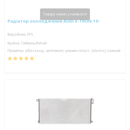
Товару немає у наявності
Радіатор охолодження AUDI E-TRON 19-
Виробник: FPS
Країна: Тайвань/Китай
Примітка: з/без конд.; акпп/мкпп; алюмін./пласт.; (electric); паяний