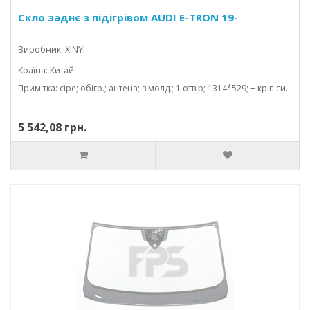
Скло заднє з підігрівом AUDI E-TRON 19-
Виробник: XINYI
Країна: Китай
Примітка: сіре; обігр.; антена; з молд.; 1 отвір; 1314*529; + кріп.сигналіз.
5 542,08 грн.