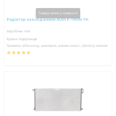
Товару немає у наявності
Радіатор охолодження AUDI E-TRON 19-
Виробник: AVA
Країна: Нідерланди
Примітка: з/без конд.; акпп/мкпп; алюмін./пласт.; (electric); паяний