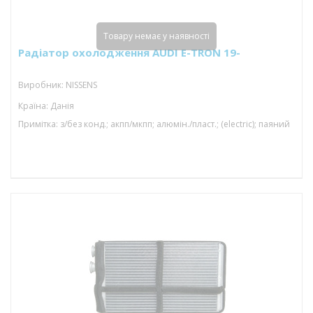
Товару немає у наявності
Радіатор охолодження AUDI E-TRON 19-
Виробник: NISSENS
Країна: Данія
Примітка: з/без конд.; акпп/мкпп; алюмін./пласт.; (electric); паяний