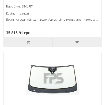
Виробник: SEKURIT
Країна: Франція
Примітка: зел.; кріп.датч.волог./світл. ; vin; з молд.; акуст; камера; проекція; 1568*863
35 815,91 грн.