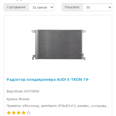
Сортування:
Показати:
Радіатор кондиціонера AUDI E-TRON 19-
Виробник: KOYORAD
Країна: Японія
Примітка: з/без конд.; акпп/мкпп; 679x431x12; алюмін., з осушувачем; (electric)