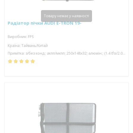
Товару немає у наявності
Радіатор пічки AUDI E-TRON 19-
Виробник: FPS
Країна: Тайвань/Китай
Примітка: з/без конд.; акпп/мкпп; 250x148x32; алюмін.; (1.4 tfsi/2.0 tdi/2.0 tfsi/3.0 tdi/4.0 tdi/4.5 tdi/5.0 tdi/5.5 tfsi/3.0 tfsi); паяний