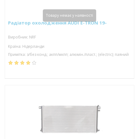
Товару немає у наявності
Радіатор охолодження AUDI E-TRON 19-
Виробник: NRF
Країна: Нідерланди
Примітка: з/без конд.; акпп/мкпп; алюмін./пласт.; (electric); паяний