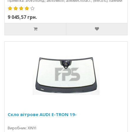
Примітка: з/без конд.; акпп/мкпп; алюмін./пласт.; (electric); паяний
9 045,57 грн.
Скло вітрове AUDI E-TRON 19-
Виробник: XINYI