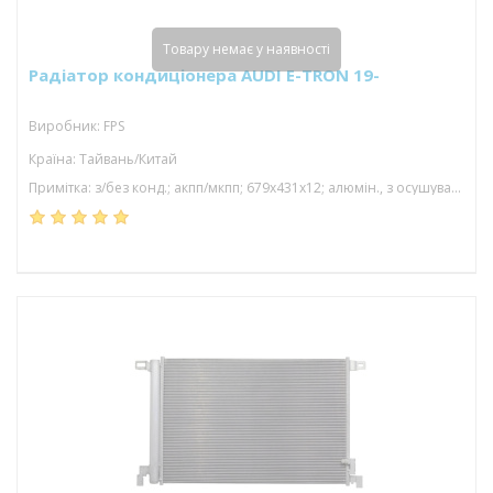
Товару немає у наявності
Радіатор кондиціонера AUDI E-TRON 19-
Виробник: FPS
Країна: Тайвань/Китай
Примітка: з/без конд.; акпп/мкпп; 679x431x12; алюмін., з осушувачем; (electric)