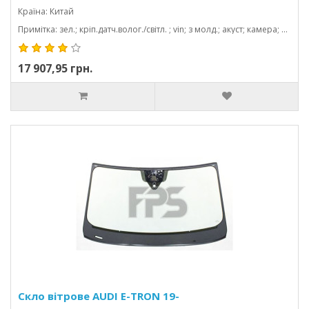
Країна: Китай
Примітка: зел.; кріп.датч.волог./світл. ; vin; з молд.; акуст; камера; проекція; 1568*863
17 907,95 грн.
Скло вітрове AUDI E-TRON 19-