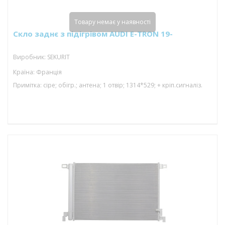
Товару немає у наявності
Скло заднє з підігрівом AUDI E-TRON 19-
Виробник: SEKURIT
Країна: Франція
Примітка: сіре; обігр.; антена; 1 отвір; 1314*529; + кріп.сигналіз.