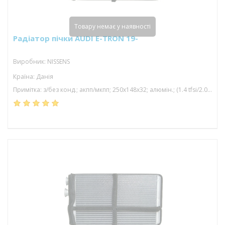
Товару немає у наявності
Радіатор пічки AUDI E-TRON 19-
Виробник: NISSENS
Країна: Данія
Примітка: з/без конд.; акпп/мкпп; 250x148x32; алюмін.; (1.4 tfsi/2.0 tdi/2.0 tfsi/3.0 tdi/4.0 tdi/4.5 tdi/5.0 tdi/5.5 tfsi/3.0 tfsi); паяний