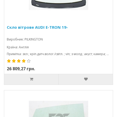
Скло вітрове AUDI E-TRON 19-
Виробник: PILKINGTON
Країна: Англія
Примітка: зел.; кріп.датч.волог./світл. ; vin; з молд.; акуст; камера; 1568*863
26 809,27 грн.