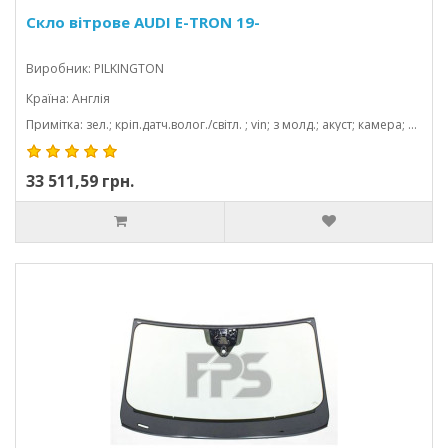
Скло вітрове AUDI E-TRON 19-
Виробник: PILKINGTON
Країна: Англія
Примітка: зел.; кріп.датч.волог./світл. ; vin; з молд.; акуст; камера; проекція; 1568*863
33 511,59 грн.