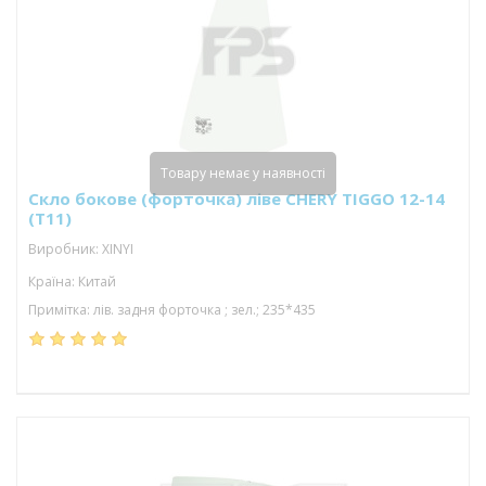
Товару немає у наявності
Скло бокове (форточка) ліве CHERY TIGGO 12-14
(T11)
Виробник: XINYI
Країна: Китай
Примітка: лів. задня форточка ; зел.; 235*435