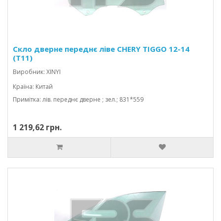
Скло дверне переднє ліве CHERY TIGGO 12-14
(T11)
Виробник: XINYI
Країна: Китай
Примітка: лів. переднє дверне ; зел.; 831*559
1 219,62 грн.