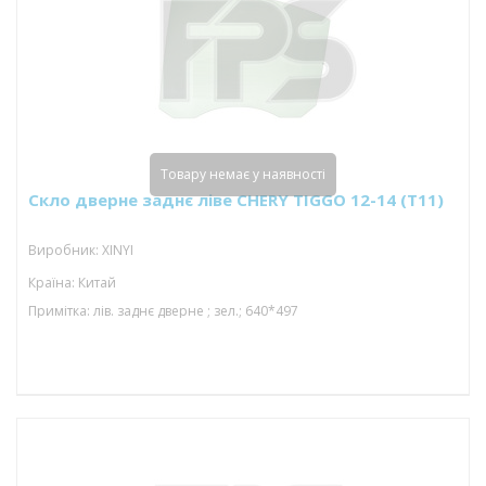
Товару немає у наявності
Скло дверне заднє ліве CHERY TIGGO 12-14 (T11)
Виробник: XINYI
Країна: Китай
Примітка: лів. заднє дверне ; зел.; 640*497