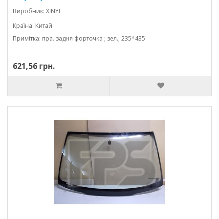
Виробник: XINYI
Країна: Китай
Примітка: пра. задня форточка ; зел.; 235*435
621,56 грн.