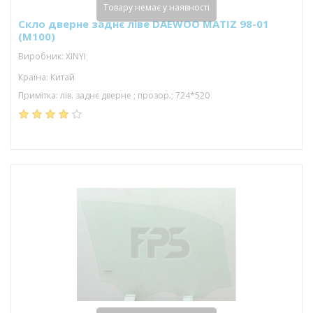
Товару немає у наявності
Скло дверне заднє ліве DAEWOO MATIZ 98-01
(M100)
Виробник: XINYI
Країна: Китай
Примітка: лів. заднє дверне ; прозор.; 724*520