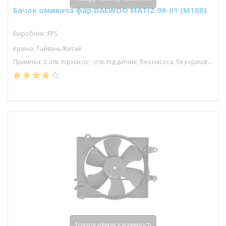
Бачок омивача фар DAEWOO MATIZ 98-01 (M100)
Виробник: FPS
Країна: Тайвань/Китай
Примітка: 2 отв. під насос; -отв. під датчик; без насоса; без кришки; без горловини
Товару немає у наявності