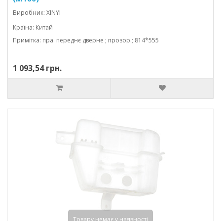
Виробник: XINYI
Країна: Китай
Примітка: пра. переднє дверне ; прозор.; 814*555
1 093,54 грн.
Товару немає у наявності