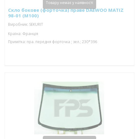
Товару немає у наявності
Скло бокове (форточка) праве DAEWOO MATIZ
98-01 (M100)
Виробник: SEKURIT
Країна: Франція
Примітка: пра. передня форточка ; зел.; 230*396