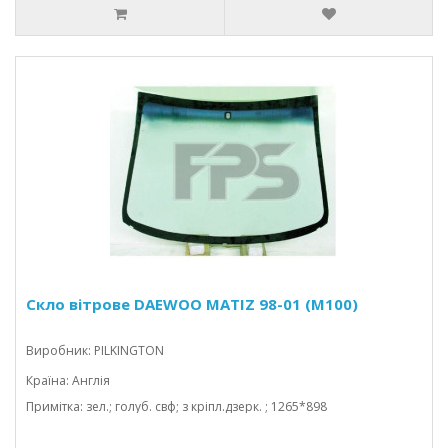
Скло вітрове DAEWOO MATIZ 98-01 (M100)
Виробник: PILKINGTON
Країна: Англія
Примітка: зел.; голуб. свф; з кріпл.дзерк. ; 1265*898