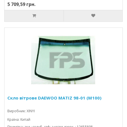
5 709,59 грн.
Скло вітрове DAEWOO MATIZ 98-01 (M100)
Виробник: XINYI
Країна: Китай
Примітка: зел.; голуб. свф; з кріпл.дзерк. ; 1265*898