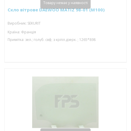
Товару немає у наявності
Скло вітрове DAEWOO MATIZ 98-01 (M100)
Виробник: SEKURIT
Країна: Франція
Примітка: зел.; голуб. свф; з кріпл.дзерк. ; 1265*898