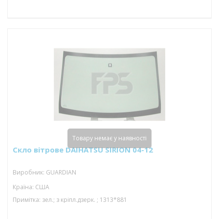
Товару немає у наявності
Скло вітрове DAIHATSU SIRION 04-12
Виробник: GUARDIAN
Країна: США
Примітка: зел.; з кріпл.дзерк. ; 1313*881