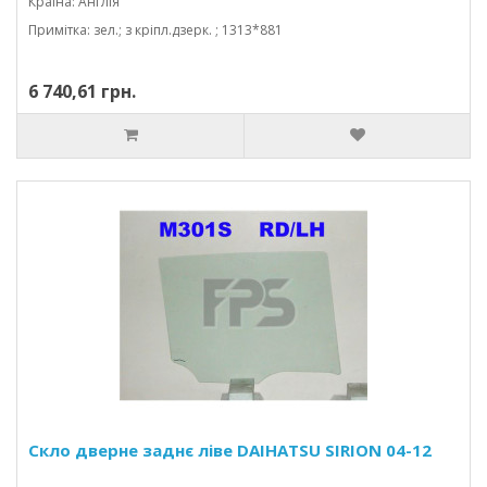
Країна: Англія
Примітка: зел.; з кріпл.дзерк. ; 1313*881
6 740,61 грн.
Скло дверне заднє ліве DAIHATSU SIRION 04-12