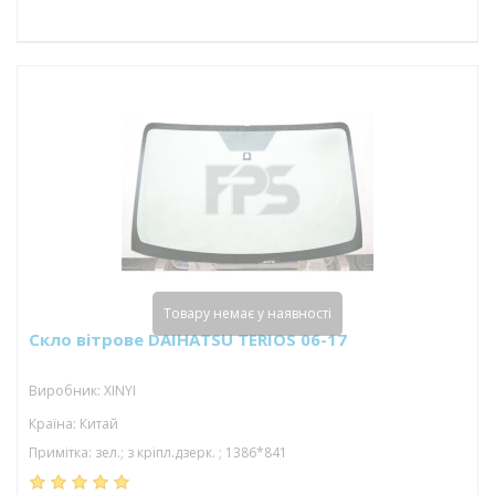
Товару немає у наявності
Скло вітрове DAIHATSU TERIOS 06-17
Виробник: XINYI
Країна: Китай
Примітка: зел.; з кріпл.дзерк. ; 1386*841