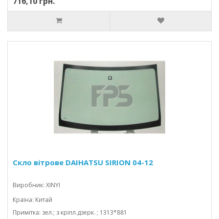
716,10 грн.
Скло вітрове DAIHATSU SIRION 04-12
Виробник: XINYI
Країна: Китай
Примітка: зел.; з кріпл.дзерк. ; 1313*881