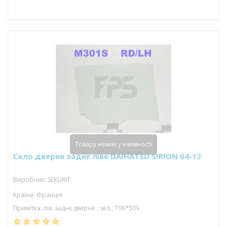
Товару немає у наявності
Скло дверне заднє ліве DAIHATSU SIRION 04-12
Виробник: SEKURIT
Країна: Франція
Примітка: лів. заднє дверне ; зел.; 706*509