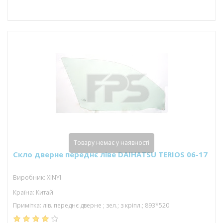
Товару немає у наявності
Скло дверне переднє ліве DAIHATSU TERIOS 06-17
Виробник: XINYI
Країна: Китай
Примітка: лів. переднє дверне ; зел.; з кріпл.; 893*520