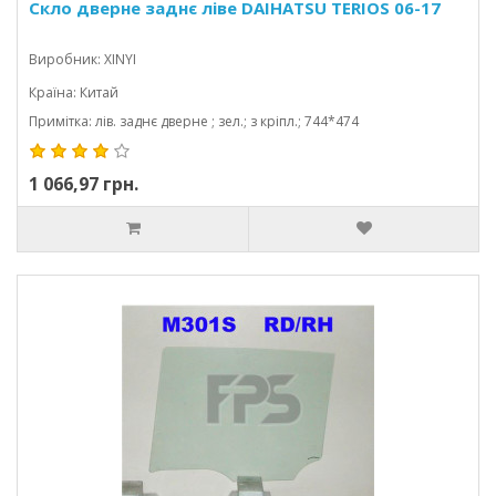
Скло дверне заднє ліве DAIHATSU TERIOS 06-17
Виробник: XINYI
Країна: Китай
Примітка: лів. заднє дверне ; зел.; з кріпл.; 744*474
1 066,97 грн.