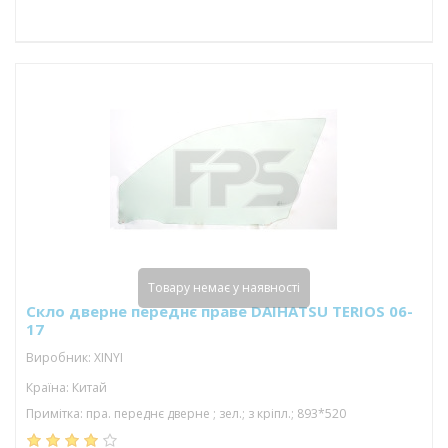
Товару немає у наявності
Скло дверне переднє праве DAIHATSU TERIOS 06-
17
Виробник: XINYI
Країна: Китай
Примітка: пра. переднє дверне ; зел.; з кріпл.; 893*520