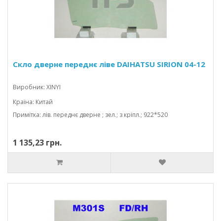
Скло дверне переднє ліве DAIHATSU SIRION 04-12
Виробник: XINYI
Країна: Китай
Примітка: лів. переднє дверне ; зел.; з кріпл.; 922*520
1 135,23 грн.