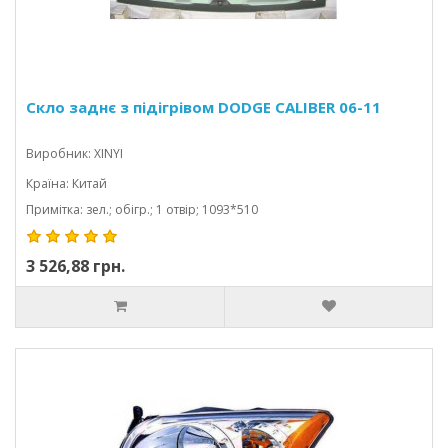
Скло заднє з підігрівом DODGE CALIBER 06-11
Виробник: XINYI
Країна: Китай
Примітка: зел.; обігр.; 1 отвір; 1093*510
3 526,88 грн.