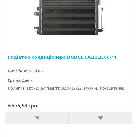
Радіатор кондиціонера DODGE CALIBER 06-11
Виробник: NISSENS
Країна: Данія
Примітка: з конд.; акпп/мкпп; 665x432x22; алюмін., з осушувачем; usa; (1.8/2.0/2.4)
6 575,93 грн.