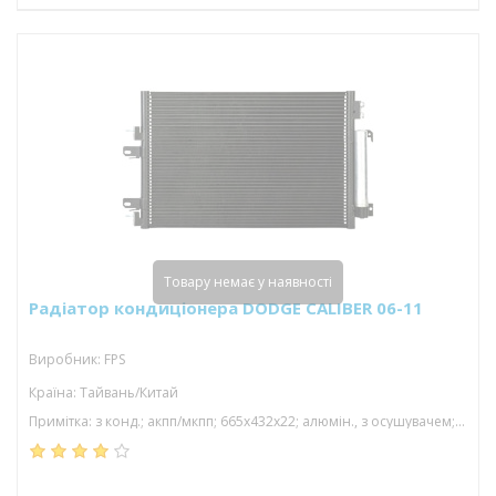
Товару немає у наявності
Радіатор кондиціонера DODGE CALIBER 06-11
Виробник: FPS
Країна: Тайвань/Китай
Примітка: з конд.; акпп/мкпп; 665x432x22; алюмін., з осушувачем; usa; (1.8/2.0/2.4)