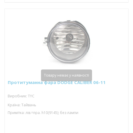
Товару немає у наявності
Протитуманна фара DODGE CALIBER 06-11
Виробник: TYC
Країна: Тайвань
Примітка: лів.=пра. h10(9145); без лампи