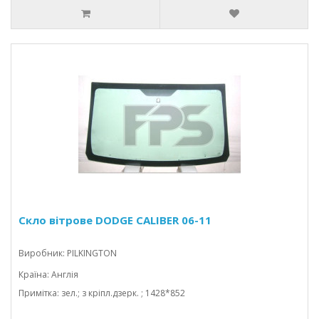
Скло вітрове DODGE CALIBER 06-11
Виробник: PILKINGTON
Країна: Англія
Примітка: зел.; з кріпл.дзерк. ; 1428*852