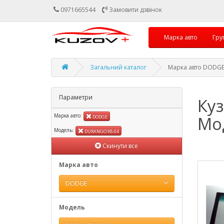
0971665544
Замовити дзвінок
Марка авто
Гру
Загальний каталог
Марка авто DODGE
Параметри
Ку
Марка авто:
Мо
DODGE
Модель:
DURANGO 98-04
Скинути все
Марка авто
DODGE
Модель