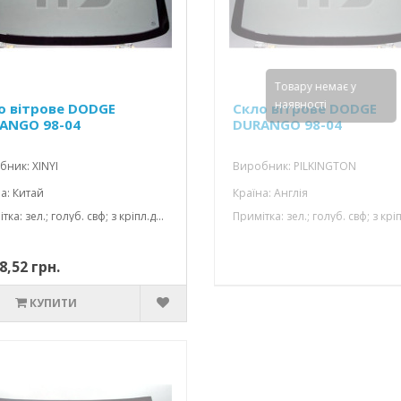
Товару немає у
наявності
о вітрове DODGE
Скло вітрове DODGE
ANGO 98-04
DURANGO 98-04
ник: XINYI
Виробник: PILKINGTON
а: Китай
Країна: Англія
Примітка: зел.; голуб. свф; з кріпл.дзерк. ; 1592*839
8,52 грн.
КУПИТИ