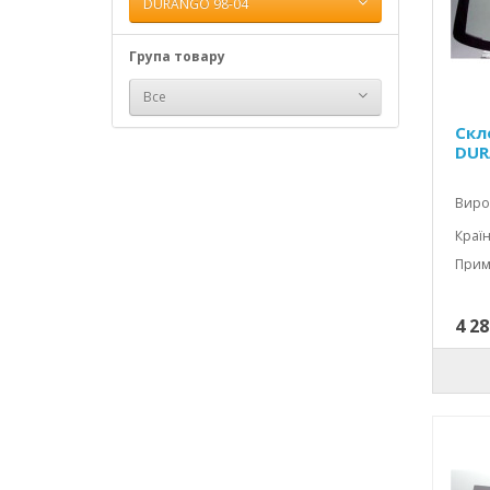
DURANGO 98-04
Група товару
Все
Скл
DUR
Вироб
Країн
4 28