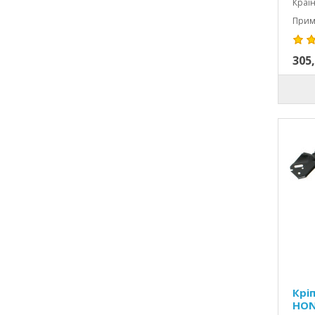
Країн
Примі
305,
Крі
HON