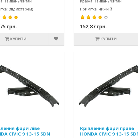
а: Тайвань/Китай
Країна: Тайвань/Китай
тка: (під ліхтарем)
Примітка: нижній
75 грн.
152,87 грн.
КУПИТИ
КУПИТИ
плення фари ліве
Кріплення фари праве
DA CIVIC 9 13-15 SDN
HONDA CIVIC 9 13-15 SD