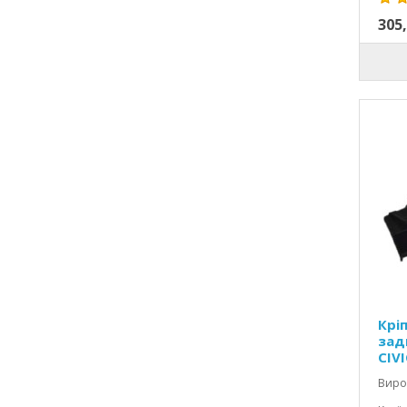
305,
Крі
зад
CIVI
Виро