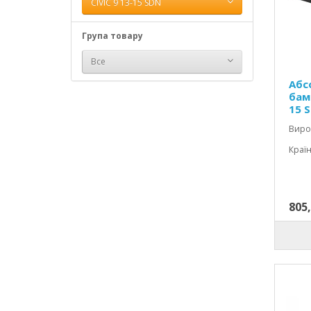
CIVIC 9 13-15 SDN
Група товару
Все
Абс
бам
15 
Виро
Країн
805,