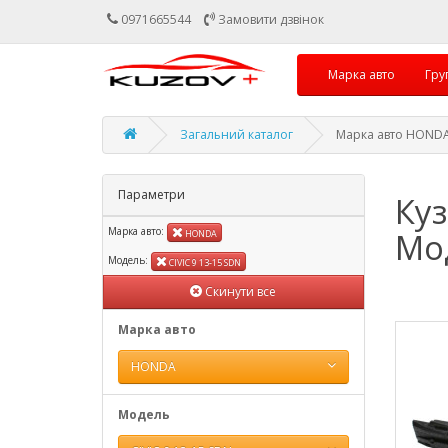
0971665544
Замовити дзвінок
Марка авто
Гру
Загальний каталог
Марка авто HONDA,
Параметри
Ку
Марка авто:
Мод
HONDA
Модель:
CIVIC 9 13-15 SDN
Скинути все
Марка авто
HONDA
Модель