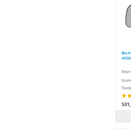
Вкл
HON
Виро
Країн
Примі
531,