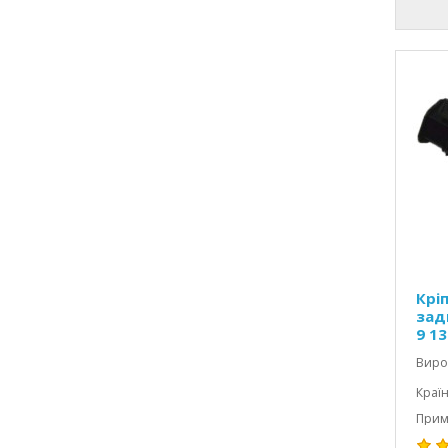
Крі
зад
9 1
Виро
Країн
Примі