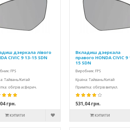
адиш дзеркала лівого
Вкладиш дзеркала
DA CIVIC 9 13-15 SDN
правого HONDA CIVIC 9 
15 SDN
бник: FPS
Виробник: FPS
а: Тайвань/Китай
Країна: Тайвань/Китай
тка: обігрів асферич.
Примітка: обігрів випукл.
04 грн.
531,04 грн.
КУПИТИ
КУПИТИ