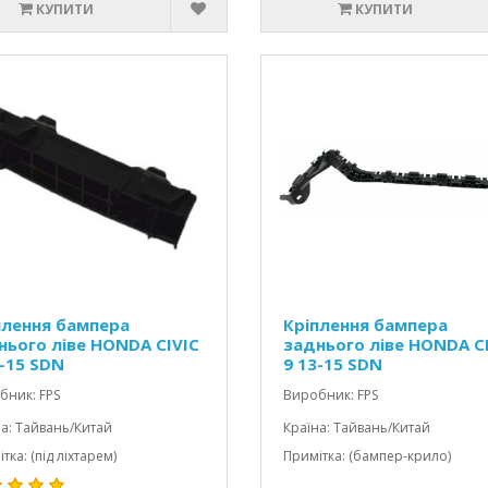
КУПИТИ
КУПИТИ
плення бампера
Кріплення бампера
нього ліве HONDA CIVIC
заднього ліве HONDA C
3-15 SDN
9 13-15 SDN
бник: FPS
Виробник: FPS
а: Тайвань/Китай
Країна: Тайвань/Китай
тка: (під ліхтарем)
Примітка: (бампер-крило)