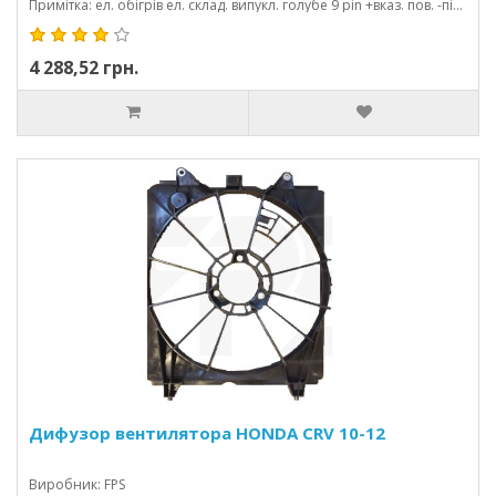
Примітка: ел. обігрів ел. склад. випукл. голубе 9 pin +вказ. пов. -підсвіт eur
4 288,52 грн.
Дифузор вентилятора HONDA CRV 10-12
Виробник: FPS