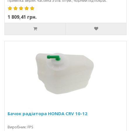
Примітка: верхн. частина з отв. п/тум.; чорний під покрас
1 809,41 грн.
Бачок радіатора HONDA CRV 10-12
Виробник: FPS