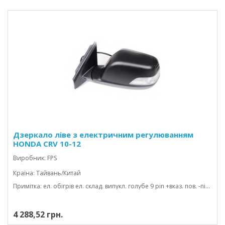
Дзеркало ліве з електричним регулюванням
HONDA CRV 10-12
Виробник: FPS
Країна: Тайвань/Китай
Примітка: ел. обігрів ел. склад. випукл. голубе 9 pin +вказ. пов. -підсвіт eur
4 288,52 грн.