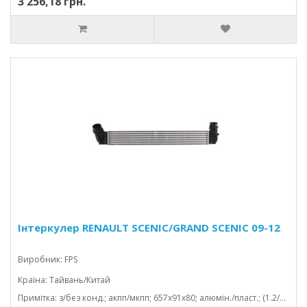
3 256,18 грн.
Інтеркулер RENAULT SCENIC/GRAND SCENIC 09-12
Виробник: FPS
Країна: Тайвань/Китай
Примітка: з/без конд.; акпп/мкпп; 657x91x80; алюмін./пласт.; (1.2/1.4/1.5 dci)