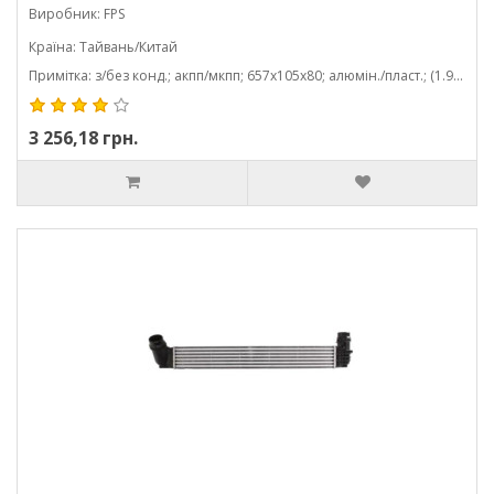
Виробник: FPS
Країна: Тайвань/Китай
Примітка: з/без конд.; акпп/мкпп; 657x105x80; алюмін./пласт.; (1.9 dci/2.0 tce)
3 256,18 грн.