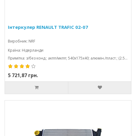
Інтеркулер RENAULT TRAFIC 02-07
Виробник: NRF
Країна: Нідерланди
Примітка: з/без конд.; акпп/мкпп; 540x175x40; алюмін./пласт.; (2.5 dci/2.5 dti)
5 721,87 грн.