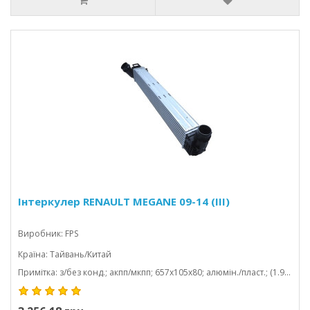
Інтеркулер RENAULT MEGANE 09-14 (III)
Виробник: FPS
Країна: Тайвань/Китай
Примітка: з/без конд.; акпп/мкпп; 657x105x80; алюмін./пласт.; (1.9 dci/2.0 tce)