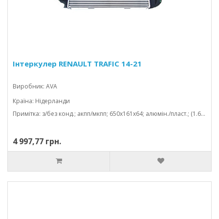
Інтеркулер RENAULT TRAFIC 14-21
Виробник: AVA
Країна: Нідерланди
Примітка: з/без конд.; акпп/мкпп; 650x161x64; алюмін./пласт.; (1.6 d/1.6 cdti/1.6 dci)
4 997,77 грн.