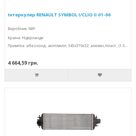
Інтеркулер RENAULT SYMBOL I/CLIO II 01-06
Виробник: NRF
Країна: Нідерланди
Примітка: з/без конд.; акпп/мкпп; 345x370x32; алюмін./пласт.; (1.5 dci/1.9 dti)
4 664,59 грн.