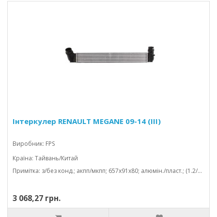
Інтеркулер RENAULT MEGANE 09-14 (III)
Виробник: FPS
Країна: Тайвань/Китай
Примітка: з/без конд.; акпп/мкпп; 657x91x80; алюмін./пласт.; (1.2/1.4/1.5 dci)
3 068,27 грн.