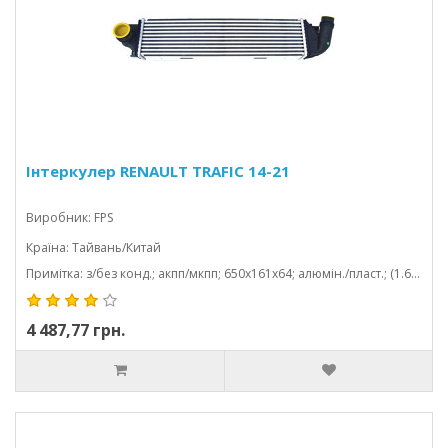
Інтеркулер RENAULT TRAFIC 14-21
Виробник: FPS
Країна: Тайвань/Китай
Примітка: з/без конд.; акпп/мкпп; 650x161x64; алюмін./пласт.; (1.6 d/1.6 cdti/1.6 dci)
4 487,77 грн.