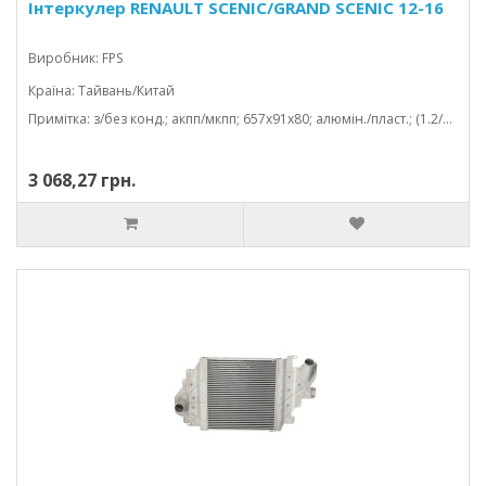
Інтеркулер RENAULT SCENIC/GRAND SCENIC 12-16
Виробник: FPS
Країна: Тайвань/Китай
Примітка: з/без конд.; акпп/мкпп; 657x91x80; алюмін./пласт.; (1.2/1.4/1.5 dci)
3 068,27 грн.