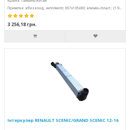
Країна: Тайвань/Китай
Примітка: з/без конд.; акпп/мкпп; 657x105x80; алюмін./пласт.; (1.9 dci/2.0 tce)
3 256,18 грн.
Інтеркулер RENAULT SCENIC/GRAND SCENIC 12-16