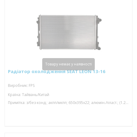
Товару немає у наявності
Радіатор охолодження SEAT LEON 13-16
Виробник: FPS
Країна: Тайвань/Китай
Примітка: з/без конд.; акпп/мкпп; 650x395x22; алюмін./пласт.; (1.2 tfsi/1.4 tfsi/1.6 tdi/2.0 tdi/1.0 tfsi/1.5 tfsi/1.2 tsi/1.4 tsi/1; механічний