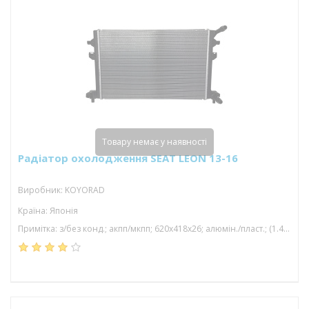
Товару немає у наявності
Радіатор охолодження SEAT LEON 13-16
Виробник: KOYORAD
Країна: Японія
Примітка: з/без конд.; акпп/мкпп; 620x418x26; алюмін./пласт.; (1.4 tsi/2.0 tdi/1.5 tsi); паяний