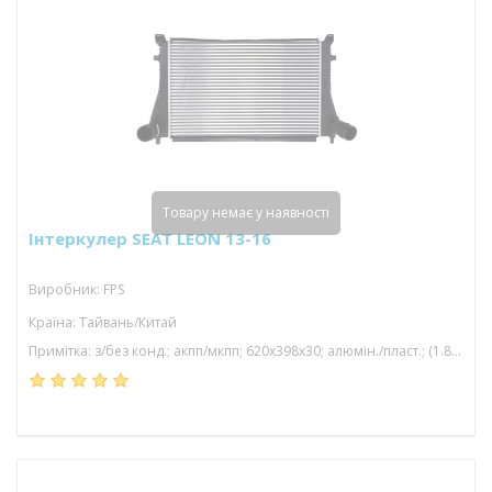
Товару немає у наявності
Інтеркулер SEAT LEON 13-16
Виробник: FPS
Країна: Тайвань/Китай
Примітка: з/без конд.; акпп/мкпп; 620x398x30; алюмін./пласт.; (1.8 tfsi/2.0 tfsi/2.0 tsi/1.8 tsi/2.0 gti )