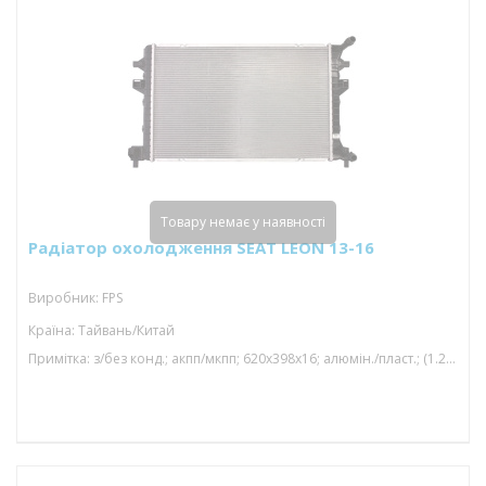
Товару немає у наявності
Радіатор охолодження SEAT LEON 13-16
Виробник: FPS
Країна: Тайвань/Китай
Примітка: з/без конд.; акпп/мкпп; 620x398x16; алюмін./пласт.; (1.2 tfsi/1.4 tfsi/1.6 tdi/2.0 tdi/1.2 tsi/1.4 tsi/1.5 tsi/1.0 tsi); паяний