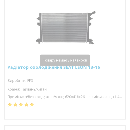
Товару немає у наявності
Радіатор охолодження SEAT LEON 13-16
Виробник: FPS
Країна: Тайвань/Китай
Примітка: з/без конд.; акпп/мкпп; 620x418x26; алюмін./пласт.; (1.4 tsi/2.0 tdi/1.5 tsi); паяний