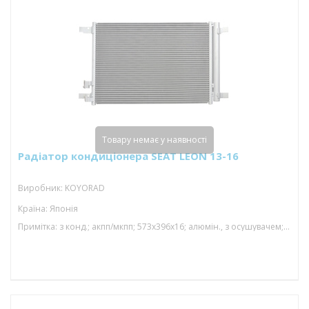
Товару немає у наявності
Радіатор кондиціонера SEAT LEON 13-16
Виробник: KOYORAD
Країна: Японія
Примітка: з конд.; акпп/мкпп; 573x396x16; алюмін., з осушувачем; (1.2 tfsi/1.4 tfsi/1.8 tfsi/2.0 tdi/2.0 tfsi/1.0 tfsi/1.4 tsi/1.5 tfs