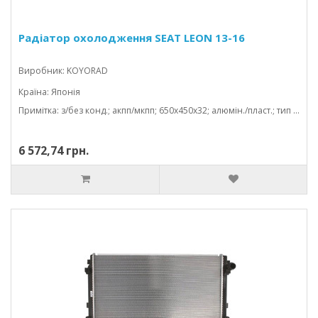
Радіатор охолодження SEAT LEON 13-16
Виробник: KOYORAD
Країна: Японія
Примітка: з/без конд.; акпп/мкпп; 650x450x32; алюмін./пласт.; тип valeo; (2.0 tdi); паяний
6 572,74 грн.