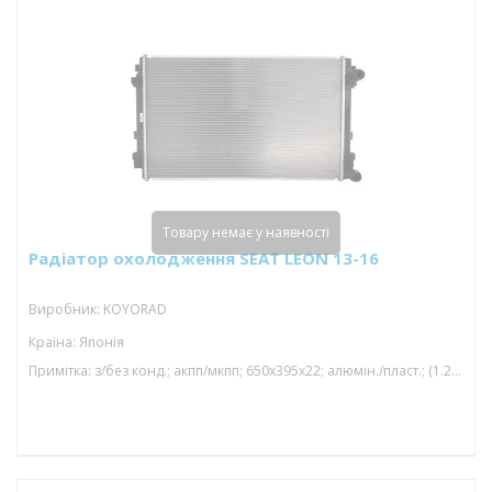
Товару немає у наявності
Радіатор охолодження SEAT LEON 13-16
Виробник: KOYORAD
Країна: Японія
Примітка: з/без конд.; акпп/мкпп; 650x395x22; алюмін./пласт.; (1.2 tfsi/1.4 tfsi/1.6 tdi/2.0 tdi/1.0 tfsi/1.5 tfsi/1.2 tsi/1.4 tsi/1; паяний