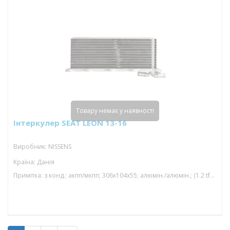
Товару немає у наявності
Інтеркулер SEAT LEON 13-16
Виробник: NISSENS
Країна: Данія
Примітка: з конд.; акпп/мкпп; 306x104x55; алюмін./алюмін.; (1.2 tfsi/1.4 tfsi/1.4 tsi/1.2 tsi)