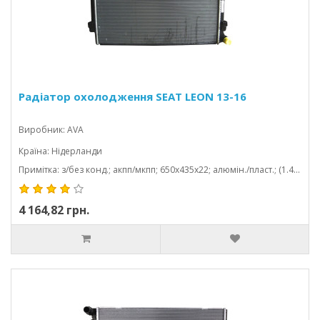
Радіатор охолодження SEAT LEON 13-16
Виробник: AVA
Країна: Нідерланди
Примітка: з/без конд.; акпп/мкпп; 650x435x22; алюмін./пласт.; (1.4 tsi/2.0 tdi/1.4 tfsi/1.5 tfsi/1.5 tsi/85 kw/1.6 tdi/1.2 tsi); механічний
4 164,82 грн.