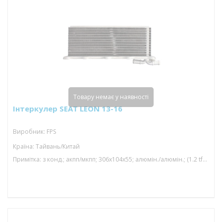
Товару немає у наявності
Інтеркулер SEAT LEON 13-16
Виробник: FPS
Країна: Тайвань/Китай
Примітка: з конд.; акпп/мкпп; 306x104x55; алюмін./алюмін.; (1.2 tfsi/1.4 tfsi/1.4 tsi/1.2 tsi)