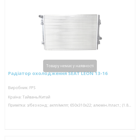
Товару немає у наявності
Радіатор охолодження SEAT LEON 13-16
Виробник: FPS
Країна: Тайвань/Китай
Примітка: з/без конд.; акпп/мкпп; 650x310x22; алюмін./пласт.; (1.8 tfsi/2.0 tfsi/2.0 tsi/1.8 tsi/2.0 gti); паяний