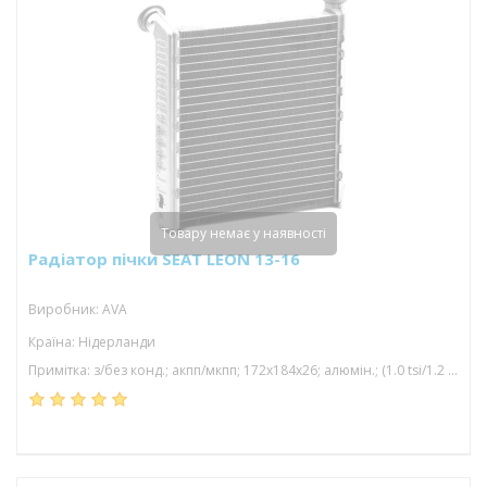
Товару немає у наявності
Радіатор пічки SEAT LEON 13-16
Виробник: AVA
Країна: Нідерланди
Примітка: з/без конд.; акпп/мкпп; 172x184x26; алюмін.; (1.0 tsi/1.2 tsi/1.4 tsi/1.6 tdi/1.8 tsi/2.0 tdi/2.0 tfsi/1.0 tfsi/1.4 tfsi /; паяний