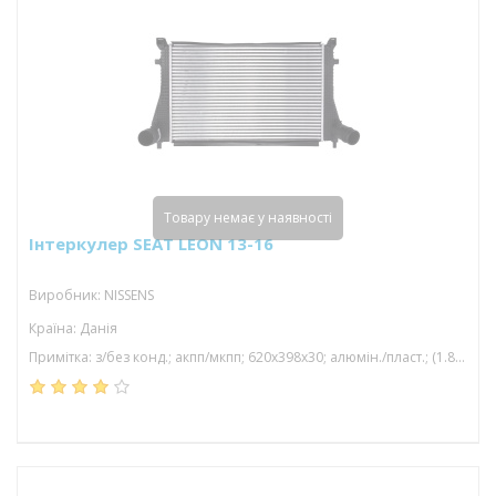
Товару немає у наявності
Інтеркулер SEAT LEON 13-16
Виробник: NISSENS
Країна: Данія
Примітка: з/без конд.; акпп/мкпп; 620x398x30; алюмін./пласт.; (1.8 tfsi/2.0 tfsi/2.0 tsi/1.8 tsi/2.0 gti )