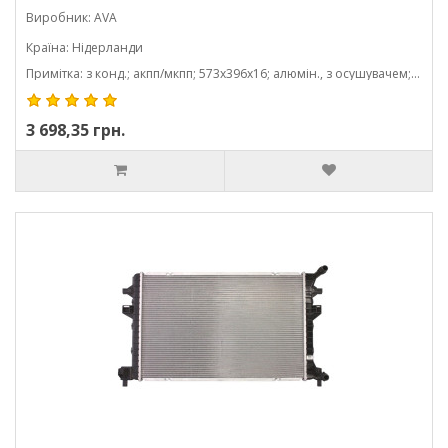
Виробник: AVA
Країна: Нідерланди
Примітка: з конд.; акпп/мкпп; 573x396x16; алюмін., з осушувачем; (1.2 tfsi/1.4 tfsi/1.8 tfsi/2.0 tdi/2.0 tfsi/1.0 tfsi/1.4 tsi/1.5 tfs
3 698,35 грн.