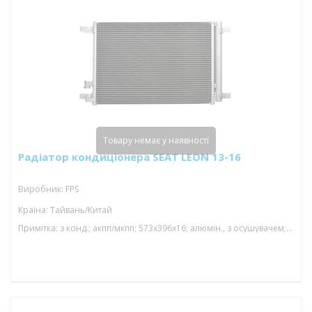
Товару немає у наявності
Радіатор кондиціонера SEAT LEON 13-16
Виробник: FPS
Країна: Тайвань/Китай
Примітка: з конд.; акпп/мкпп; 573x396x16; алюмін., з осушувачем; (1.2 tfsi/1.4 tfsi/1.8 tfsi/2.0 tdi/2.0 tfsi/1.0 tfsi/1.4 tsi/1.5 tfs