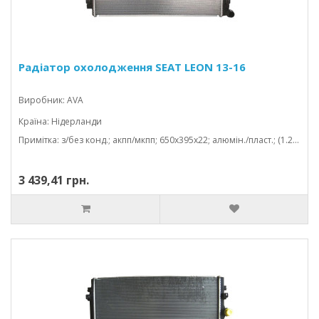
Радіатор охолодження SEAT LEON 13-16
Виробник: AVA
Країна: Нідерланди
Примітка: з/без конд.; акпп/мкпп; 650x395x22; алюмін./пласт.; (1.2 tfsi/1.4 tfsi/1.6 tdi/2.0 tdi/1.0 tfsi/1.5 tfsi/1.2 tsi/1.4 tsi/1; механічний
3 439,41 грн.