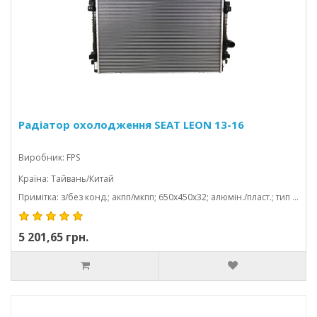
Радіатор охолодження SEAT LEON 13-16
Виробник: FPS
Країна: Тайвань/Китай
Примітка: з/без конд.; акпп/мкпп; 650x450x32; алюмін./пласт.; тип valeo; (2.0 tdi); паяний
5 201,65 грн.