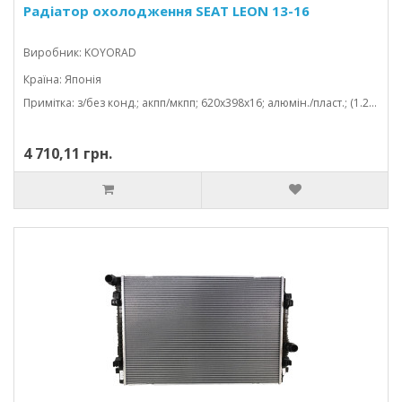
Радіатор охолодження SEAT LEON 13-16
Виробник: KOYORAD
Країна: Японія
Примітка: з/без конд.; акпп/мкпп; 620x398x16; алюмін./пласт.; (1.2 tfsi/1.4 tfsi/1.6 tdi/2.0 tdi/1.2 tsi/1.4 tsi/1.5 tsi/1.0 tsi); паяний
4 710,11 грн.