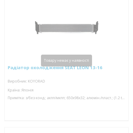
Товару немає у наявності
Радіатор охолодження SEAT LEON 13-16
Виробник: KOYORAD
Країна: Японія
Примітка: з/без конд.; акпп/мкпп; 650x98x32; алюмін./пласт.; (1.2 tfsi/1.6 tdi/1.2 tsi/1.4 tsi); паяний