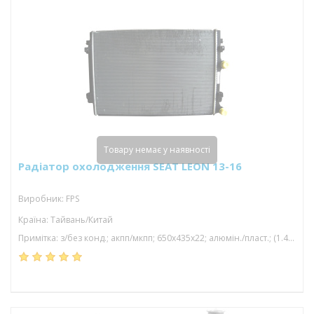
Товару немає у наявності
Радіатор охолодження SEAT LEON 13-16
Виробник: FPS
Країна: Тайвань/Китай
Примітка: з/без конд.; акпп/мкпп; 650x435x22; алюмін./пласт.; (1.4 tsi/2.0 tdi/1.4 tfsi/1.5 tfsi/1.5 tsi/85 kw/1.6 tdi/1.2 tsi); паяний