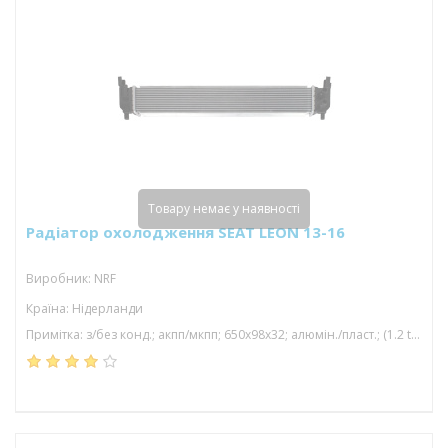
Товару немає у наявності
Радіатор охолодження SEAT LEON 13-16
Виробник: NRF
Країна: Нідерланди
Примітка: з/без конд.; акпп/мкпп; 650x98x32; алюмін./пласт.; (1.2 tfsi/1.6 tdi/1.2 tsi/1.4 tsi); паяний