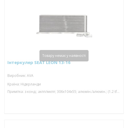
Товару немає у наявності
Інтеркулер SEAT LEON 13-16
Виробник: AVA
Країна: Нідерланди
Примітка: з конд.; акпп/мкпп; 306x104x55; алюмін./алюмін.; (1.2 tfsi/1.4 tfsi/1.4 tsi/1.2 tsi)