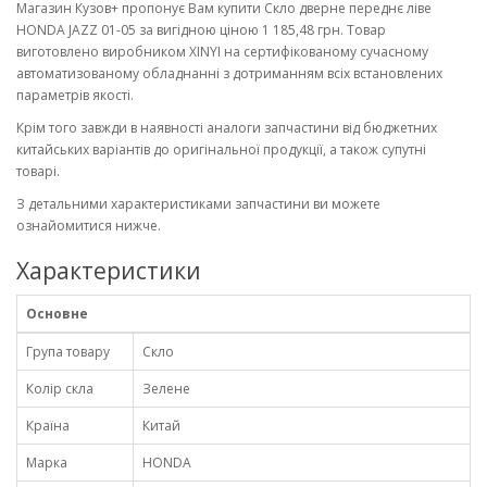
Магазин Кузов+ пропонує Вам купити Скло дверне переднє ліве
HONDA JAZZ 01-05 за вигідною ціною 1 185,48 грн. Товар
виготовлено виробником XINYI на сертифікованому сучасному
автоматизованому обладнанні з дотриманням всіх встановлених
параметрів якості.
Крім того завжди в наявності аналоги запчастини від бюджетних
китайських варіантів до оригінальної продукції, а також супутні
товарі.
З детальними характеристиками запчастини ви можете
ознайомитися нижче.
Характеристики
Основне
Група товару
Скло
Колір скла
Зелене
Країна
Китай
Марка
HONDA