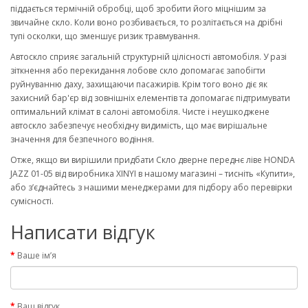
піддається термічній обробці, щоб зробити його міцнішим за
звичайне скло. Коли воно розбивається, то розлітається на дрібні
тупі осколки, що зменшує ризик травмування.
Автоскло сприяє загальній структурній цілісності автомобіля. У разі
зіткнення або перекидання лобове скло допомагає запобігти
руйнуванню даху, захищаючи пасажирів. Крім того воно діє як
захисний бар'єр від зовнішніх елементів та допомагає підтримувати
оптимальний клімат в салоні автомобіля. Чисте і неушкоджене
автоскло забезпечує необхідну видимість, що має вирішальне
значення для безпечного водіння.
Отже, якщо ви вирішили придбати Скло дверне переднє ліве HONDA
JAZZ 01-05 від виробника XINYI в нашому магазині – тисніть «Купити»,
або з’єднайтесь з нашими менеджерами для підбору або перевірки
сумісності.
Написати відгук
Ваше ім’я
Ваш відгук