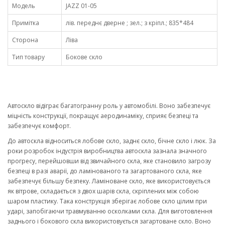
Модель
JAZZ 01-05
Примітка
лів. переднє дверне ; зел.; з кріпл.; 835*484
Сторона
Ліва
Тип товару
Бокове скло
Автоскло відіграє багатогранну роль у автомобілі. Воно забезпечує
міцність конструкції, покращує аеродинаміку, сприяє безпеці та
забезпечує комфорт.
До автоскла відноситься лобове скло, заднє скло, бічне скло і люк. За
роки розробок індустрія виробництва автоскла зазнала значного
прогресу, перейшовши від звичайного скла, яке становило загрозу
безпеці в разі аварії, до ламінованого та загартованого скла, яке
забезпечує більшу безпеку. Ламіноване скло, яке використовується
як вітрове, складається з двох шарів скла, скріплених між собою
шаром пластику. Така конструкція зберігає лобове скло цілим при
ударі, запобігаючи травмуванню осколками скла. Для виготовлення
заднього і бокового скла використовується загартоване скло. Воно