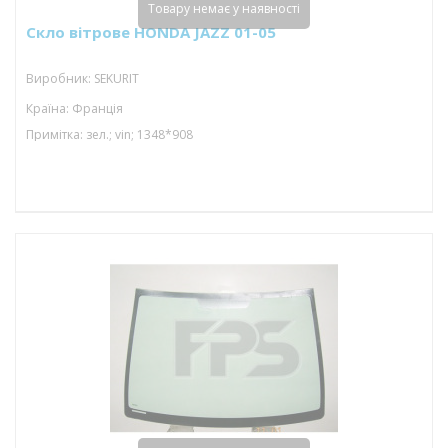
Товару немає у наявності
Скло вітрове HONDA JAZZ 01-05
Виробник: SEKURIT
Країна: Франція
Примітка: зел.; vin; 1348*908