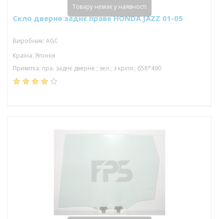
Товару немає у наявності
Скло дверне заднє праве HONDA JAZZ 01-05
Виробник: AGC
Країна: Японія
Примітка: пра. заднє дверне ; зел.; з кріпл.; 658*490