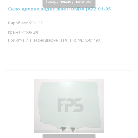
Товару немає у наявності
Скло дверне заднє ліве HONDA JAZZ 01-05
Виробник: SEKURIT
Країна: Франція
Примітка: лів. заднє дверне ; зел.; з кріпл.; 658*490