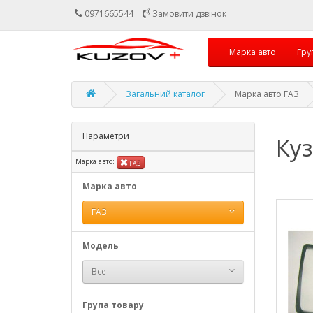
0971665544
Замовити дзвінок
Марка авто
Гру
Загальний каталог
Марка авто ГАЗ
Параметри
Куз
Марка авто:
ГАЗ
Марка авто
ГАЗ
Модель
Все
Група товару