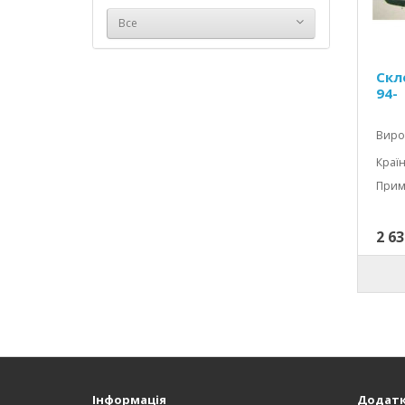
Все
Скл
94-
Вироб
Країн
Примі
2 63
Інформація
Додат