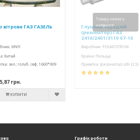
Товару немає у
наявності
о вітрове ГАЗ ГАЗЕЛЬ
Глушник середній
(резонатор) ГАЗ
2410/2401/3110 67-10
ник: XINYI
Виробник: POLMOSTROW
а: Китай
Країна: Польща
тка: зел.; голуб. свф; 1660*909
Примітка: (резонатор) sdn (2.5)
5,87 грн.
КУПИТИ
ково
Графік роботи