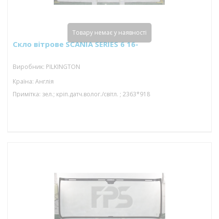
Товару немає у наявності
Скло вітрове SCANIA SERIES 6 16-
Виробник: PILKINGTON
Країна: Англія
Примітка: зел.; кріп.датч.волог./світл. ; 2363*918