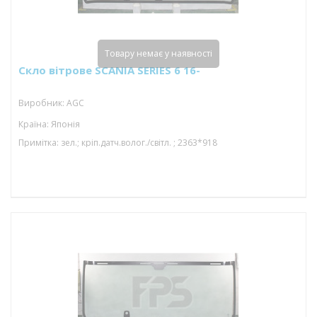
Товару немає у наявності
Скло вітрове SCANIA SERIES 6 16-
Виробник: AGC
Країна: Японія
Примітка: зел.; кріп.датч.волог./світл. ; 2363*918