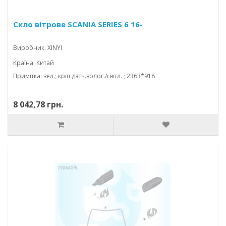
Скло вітрове SCANIA SERIES 6 16-
Виробник: XINYI
Країна: Китай
Примітка: зел.; кріп.датч.волог./світл. ; 2363*918
8 042,78 грн.