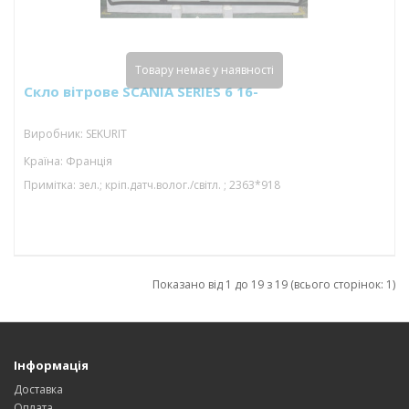
Товару немає у наявності
Скло вітрове SCANIA SERIES 6 16-
Виробник: SEKURIT
Країна: Франція
Примітка: зел.; кріп.датч.волог./світл. ; 2363*918
Показано від 1 до 19 з 19 (всього сторінок: 1)
Інформація
Доставка
Оплата