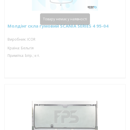
Товару немає у наявності
Молдінг скла гумовий SCANIA SERIES 4 95-04
Виробник: ICOR
Країна: Бельгія
Примітка: bітр.; к-т.