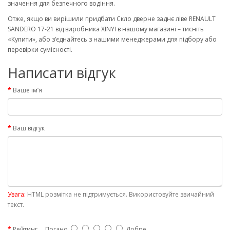
значення для безпечного водіння.
Отже, якщо ви вирішили придбати Скло дверне заднє ліве RENAULT
SANDERO 17-21 від виробника XINYI в нашому магазині – тисніть
«Купити», або з’єднайтесь з нашими менеджерами для підбору або
перевірки сумісності.
Написати відгук
Ваше ім’я
Ваш відгук
Увага:
HTML розмітка не підтримується. Використовуйте звичайний
текст.
Рейтинг
Погано
Добре