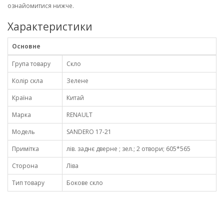
ознайомитися нижче.
Характеристики
Основне
Група товару
Скло
Колір скла
Зелене
Країна
Китай
Марка
RENAULT
Модель
SANDERO 17-21
Примітка
лів. заднє дверне ; зел.; 2 отвори; 605*565
Сторона
Ліва
Тип товару
Бокове скло