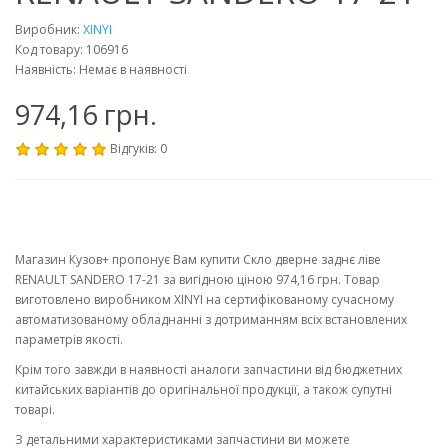
Виробник:
XINYI
Код товару: 106916
Наявність: Немає в наявності
974,16 грн.
Відгуків: 0
Магазин Кузов+ пропонує Вам купити Скло дверне заднє ліве
RENAULT SANDERO 17-21 за вигідною ціною 974,16 грн. Товар
виготовлено виробником XINYI на сертифікованому сучасному
автоматизованому обладнанні з дотриманням всіх встановлених
параметрів якості.
Крім того завжди в наявності аналоги запчастини від бюджетних
китайських варіантів до оригінальної продукції, а також супутні
товарі.
З детальними характеристиками запчастини ви можете