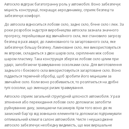
Автоскло відіграє багатогранну роль у автомобілі. Воно забезпечує
міцність конструкції, покращує аеродинаміку, сприяє безпеці та
забезпечує комфорт.
До автоскла відноситься лобове скло, заднє скло, бічне скло і люк. За
роки розробок індустрія виробництва автоскла зазнала значного
прогресу, перейшовши від звичайного скла, яке становило загрозу
безпеці в разі аварії, до ламінованого та загартованого скла, яке
забезпечує більшу безпеку. Ламіноване скло, яке використовується
як вітрове, складається з двох шарів скла, скріплених між собою
шаром пластику. Така конструкція зберігає лобове скло цілим при
ударі, запобігаючи травмуванню осколками скла. Для виготовлення
заднього і бокового скла використовується загартоване скло. Воно
піддається термічній обробці, щоб зробити його міцнішим за
звичайне скло. Коли воно розбивається, то розлітається на дрібні
тупі осколки, що зменшує ризик травмування.
Автоскло сприяє загальній структурній цілісності автомобіля. У разі
зіткнення або перекидання лобове скло допомагає запобігти
руйнуванню даху, захищаючи пасажирів. Крім того воно діє як
захисний бар'єр від зовнішніх елементів та допомагає підтримувати
оптимальний клімат в салоні автомобіля. Чисте і неушкоджене
автоскло забезпечує необхідну видимість, що має вирішальне