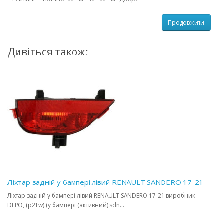
Продовжити
Дивіться також:
Ліхтар задній у бампері лівий RENAULT SANDERO 17-21
Ліхтар задній у бампері лівий RENAULT SANDERO 17-21 виробник
DEPO, (p21w).(у бампері (активний) sdn...