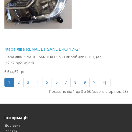
Фара ліва RENAULT SANDERO 17-21
Фара ліва RENAULT SANDERO 17-21 виробник DEPO, (ел).
(h7,h7,py21w,led)...
5 544,57 грн.
1
2
3
4
5
6
7
8
9
>
>|
Показано від 1 до 3 з 68 (всього сторінок: 23)
Інформація
Доставка
Оплата