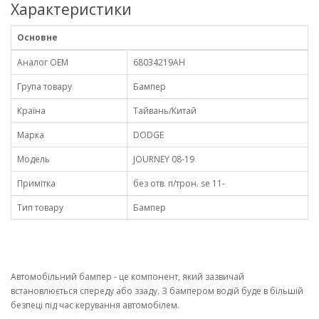
Характеристики
Основне
Аналог OEM
68034219AH
Група товару
Бампер
Країна
Тайвань/Китай
Марка
DODGE
Модель
JOURNEY 08-19
Примітка
без отв. п/трон. se 11-
Тип товару
Бампер
Автомобільний бампер - це компонент, який зазвичай
встановлюється спереду або ззаду. З бампером водій буде в більшій
безпеці під час керування автомобілем.