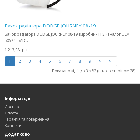
Бачок радіатора DODGE JOURNEY 08-19
Бачок радіатора DODGE JOURNEY 08-19 виробник FPS, (аналог OEM
5058455AD)..
1 213,08 грн.
1
2
3
4
5
6
7
8
9
>
>|
Показано від 1 до 3 з 82 (всього сторінок: 28)
Інформація
Доставка
Оплата
Гарантія та повернення
Контакти
Додатково