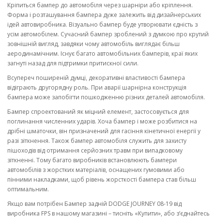
Кріпиться бампер до автомобіля через шарніри або кріплення.
Форма і розташування бампера дуже залежить від дизайнерських
ідей автовиробника. Візуально бампер буде утворювати єдність з
усім автомобілем. Сучасний бампер зроблений з думкою про крутий
зовнішній вигляд, завдяки чому автомобіль виглядає більш
аеродинамічним. Існує багато автомобільних бамперів, краї яких
загнуті назад для підтримки притискної сили.
Всупереч поширеній думці, декоративні властивості бампера
відіграють другорядну роль. При аварії шарнірна конструкція
бампера може запобігти пошкодженню різних деталей автомобіля.
Бампер спроектований як міцний елемент, застосовується для
поглинання численних ударів. Хоча бампер і може розбитися на
дрібні шматочки, він призначений для гасіння кінетичної енергії у
разі зіткнення. Також бампер автомобіля служить для захисту
пішоходів від отримання серйозних травм при випадковому
зіткненні. Тому багато виробників встановлюють бампери
автомобілів з жорстких матеріалів, оснащених гумовими або
пінними накладками, щоб рівень жорсткості бампера став більш
оптимальним.
Якщо вам потрібен Бампер задній DODGE JOURNEY 08-19 від
виробника FPS в нашому магазині – тисніть «Купити», або з’єднайтесь