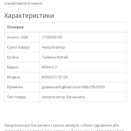
ознайомитися нижче.
Характеристики
Основне
Аналог OEM
7700303186
Група товару
Амортизатор
Країна
Тайвань/Китай
Марка
RENAULT
Модель
KANGOO 97-03
Примітка
довжина/підйом/сила=688/295/630n
Тип товару
Амортизатор багажника
Амортизатори багажника і капота являють собою гідравлічні або