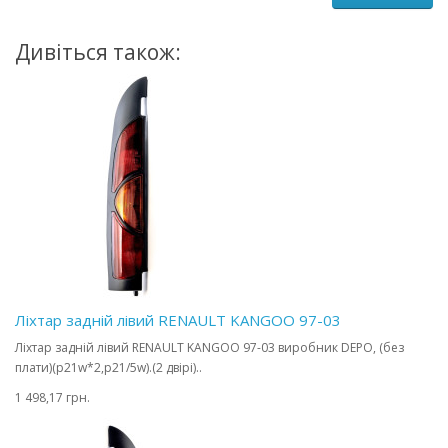
Дивіться також:
Ліхтар задній лівий RENAULT KANGOO 97-03
Ліхтар задній лівий RENAULT KANGOO 97-03 виробник DEPO, (без
плати)(p21w*2,p21/5w).(2 двірі)..
1 498,17 грн.