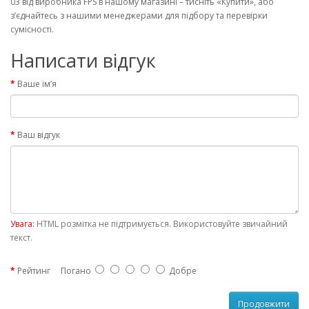
03 від виробника FPS в нашому магазині – тисніть «Купити», або
з’єднайтесь з нашими менеджерами для підбору та перевірки
сумісності.
Написати відгук
Ваше ім’я
Ваш відгук
Увага:
HTML розмітка не підтримується. Використовуйте звичайний
текст.
Рейтинг
Погано
Добре
Продовжити