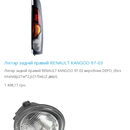
Ліхтар задній правий RENAULT KANGOO 97-03
Ліхтар задній правий RENAULT KANGOO 97-03 виробник DEPO, (без
плати)(p21w*2,p21/5w).(2 двірі)..
1 498,17 грн.