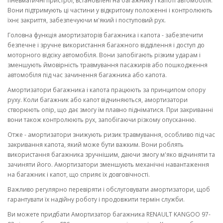
пневматичні пристрої, встановлені на багажнику і капоті автомобіля.
Вони підтримують ці частини у відкритому положенні і контролюють
їхнє закриття, забезпечуючи м'який і поступовий рух.
Головна функція амортизаторів багажника і капота - забезпечити
безпечне і зручне використання багажного відділення і доступ до
моторного відсіку автомобіля. Вони запобігають різким ударам і
зменшують ймовірність травмування пасажирів або пошкодження
автомобіля під час зачинення багажника або капота.
Амортизатори багажника і капота працюють за принципом опору
руху. Коли багажник або капот відчиняються, амортизатори
створюють опір, що дає змогу їм плавно підніматися. При закриванні
вони також контролюють рух, запобігаючи різкому опусканню.
Отже - амортизатори знижують ризик травмування, особливо під час
закривання капота, який може бути важким. Вони роблять
використання багажника зручнішим, даючи змогу м'яко відчиняти та
зачиняти його. Амортизатори зменшують механічні навантаження
на багажник і капот, що сприяє їх довговічності.
Важливо регулярно перевіряти і обслуговувати амортизатори, щоб
гарантувати їх надійну роботу і продовжити термін служби.
Ви можете придбати Амортизатор багажника RENAULT KANGOO 97-