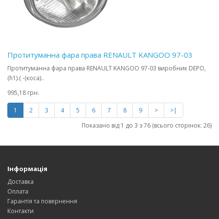
Протитуманна фара права RENAULT KANGOO 97-03
Протитуманна фара права RENAULT KANGOO 97-03 виробник DEPO,
(h1).( -(коса)..
995,18 грн.
1
2
3
4
5
6
7
8
9
>
>|
Показано від 1 до 3 з 76 (всього сторінок: 26)
Інформація
Доставка
Оплата
Гарантія та повернення
Контакти