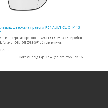
кладиш дзеркала правого RENAULT CLIO IV 13-
6
ладиш дзеркала правого RENAULT CLIO IV 13-16 виробник
S, (аналог OEM 963658306R) обігрів. випукл..
1,27 грн.
Показано від 1 до 3 з 48 (всього сторінок: 16)