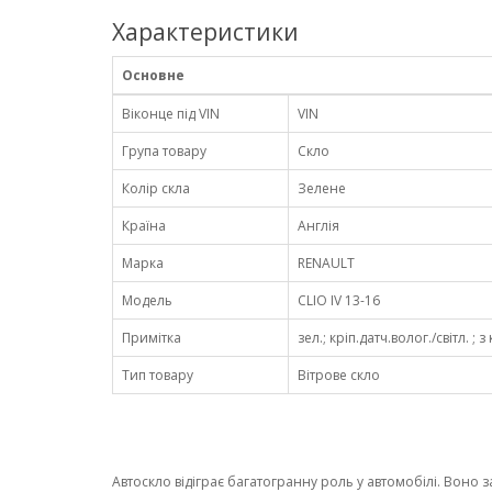
Характеристики
Основне
Віконце під VIN
VIN
Група товару
Скло
Колір скла
Зелене
Країна
Англія
Марка
RENAULT
Модель
CLIO IV 13-16
Примітка
зел.; кріп.датч.волог./світл. ; 
Тип товару
Вітрове скло
Автоскло відіграє багатогранну роль у автомобілі. Воно 