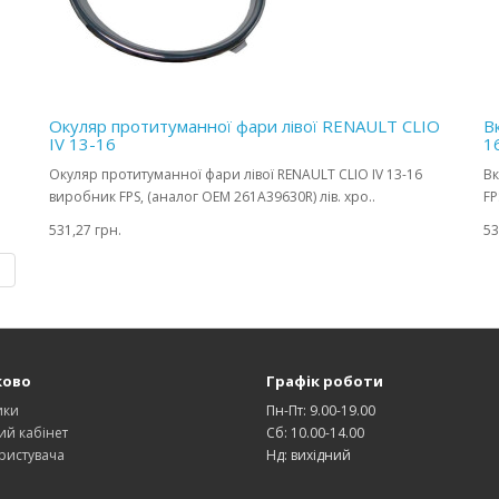
Окуляр протитуманної фари лівої RENAULT CLIO
В
IV 13-16
1
Окуляр протитуманної фари лівої RENAULT CLIO IV 13-16
Вк
виробник FPS, (аналог OEM 261A39630R) лів. хро..
FP
531,27 грн.
53
|
ково
Графік роботи
ики
Пн-Пт: 9.00-19.00
ий кабінет
Сб: 10.00-14.00
ристувача
Нд: вихідний