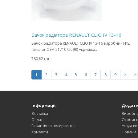
Бачок радіатора RENAULT CLIO IV 13-16
Бачок радіатора RENAULT CLIO IV 13-16 виробник FPS,
(аналог OEM 217107259R) +кришка..
780,82 грн.
1
2
3
4
5
6
7
8
9
>
>
Інформація
Додат
Доставка
Виробн
Оплата
Особист
Гарантія та повернення
Угода ко
Контакти
Новини