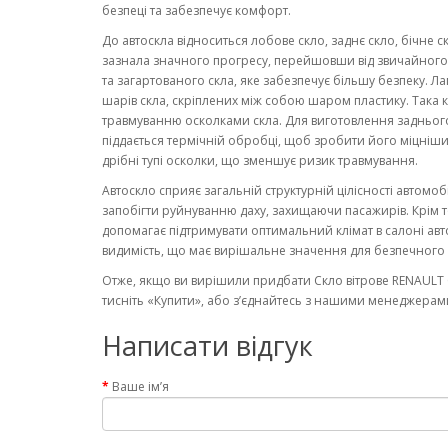
безпеці та забезпечує комфорт.
До автоскла відноситься лобове скло, заднє скло, бічне с
зазнала значного прогресу, перейшовши від звичайного ск
та загартованого скла, яке забезпечує більшу безпеку. Ла
шарів скла, скріплених між собою шаром пластику. Така к
травмуванню осколками скла. Для виготовлення заднього
піддається термічній обробці, щоб зробити його міцніши
дрібні тупі осколки, що зменшує ризик травмування.
Автоскло сприяє загальній структурній цілісності автомо
запобігти руйнуванню даху, захищаючи пасажирів. Крім то
допомагає підтримувати оптимальний клімат в салоні авт
видимість, що має вирішальне значення для безпечного 
Отже, якщо ви вирішили придбати Скло вітрове RENAULT C
тисніть «Купити», або з’єднайтесь з нашими менеджерами
Написати відгук
Ваше ім’я