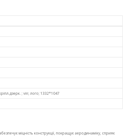
з кріпл.дзерк. ; vin; лого; 1332*1047
забезпечує міцність конструкції, покращує аеродинаміку, сприяє