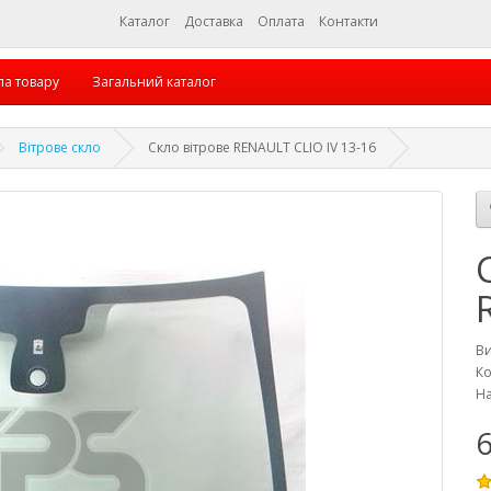
Каталог
Доставка
Оплата
Контакти
па товару
Загальний каталог
Вітрове скло
Скло вітрове RENAULT CLIO IV 13-16
В
Ко
На
6