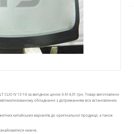
 CLIO IV 13-16 за вигідною ціною 6 614,01 грн. Товар виготовлено
автоматизованому обладнанні з дотриманням всіх встановлених
жетних китайських варіантів до оригінальної продукції, а також
ознайомитися нижче.