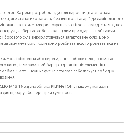
кло і люк. За роки розробок індустрія виробництва автоскла
ла, яке становило загрозу безпеці в разі аварії, до ламінованого
міноване скло, яке використовується як вітрове, складається з двох
онструкція зберігає лобове скло цілим при ударі, запобігаючи
 і бокового скла використовується загартоване скло. Воно
м за звичайне скло. Коли воно розбивається, то розлітається на
біля. У разі зіткнення або перекидання лобове скло допомагає
го воно діє як захисний бар'єр від зовнішніх елементів та
омобіля. Чисте і неушкоджене автоскло забезпечує необхідну
водіння.
LIO IV 13-16 від виробника PILKINGTON в нашому магазині –
 для підбору або перевірки сумісності.