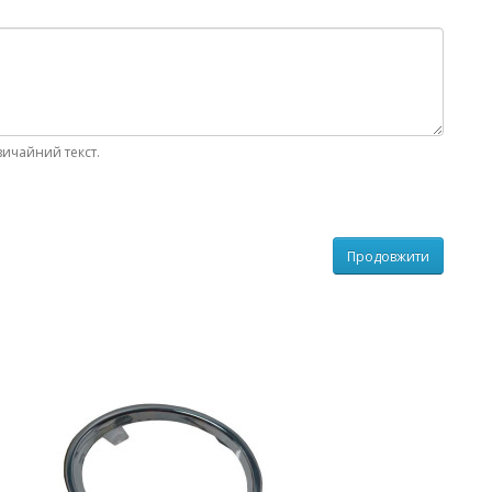
вичайний текст.
Продовжити