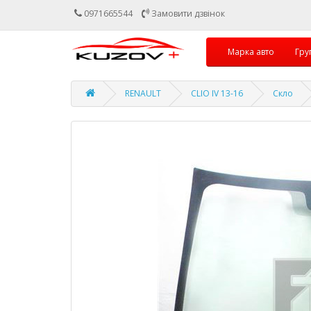
0971665544
Замовити дзвінок
Марка авто
Гру
RENAULT
CLIO IV 13-16
Скло