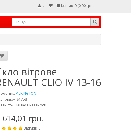
Кошик: 0 (0,00 грн.)
Скло вітрове
RENAULT CLIO IV 13-16
иробник:
PILKINGTON
д товару: 81758
явність: Немає в наявності
 614,01 грн.
Відгуків: 0