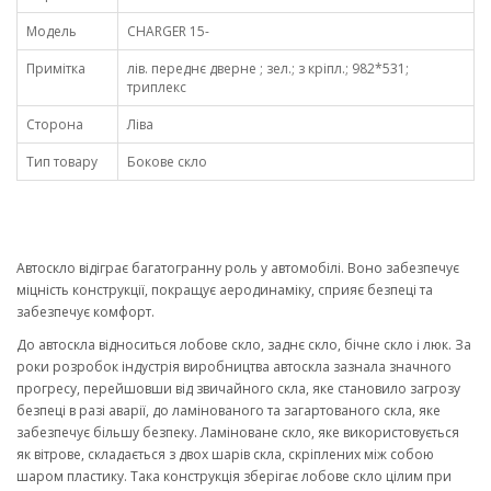
Модель
CHARGER 15-
Примітка
лів. переднє дверне ; зел.; з кріпл.; 982*531;
триплекс
Сторона
Ліва
Тип товару
Бокове скло
Автоскло відіграє багатогранну роль у автомобілі. Воно забезпечує
міцність конструкції, покращує аеродинаміку, сприяє безпеці та
забезпечує комфорт.
До автоскла відноситься лобове скло, заднє скло, бічне скло і люк. За
роки розробок індустрія виробництва автоскла зазнала значного
прогресу, перейшовши від звичайного скла, яке становило загрозу
безпеці в разі аварії, до ламінованого та загартованого скла, яке
забезпечує більшу безпеку. Ламіноване скло, яке використовується
як вітрове, складається з двох шарів скла, скріплених між собою
шаром пластику. Така конструкція зберігає лобове скло цілим при