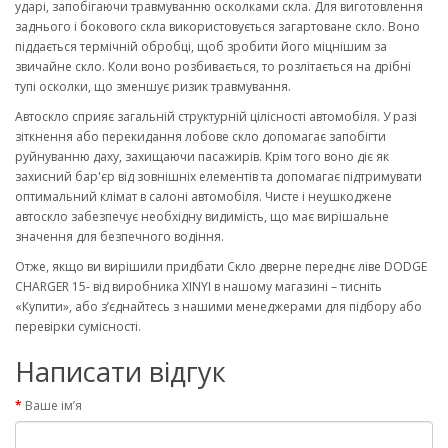
ударі, запобігаючи травмуванню осколками скла. Для виготовлення
заднього і бокового скла використовується загартоване скло. Воно
піддається термічній обробці, щоб зробити його міцнішим за
звичайне скло. Коли воно розбивається, то розлітається на дрібні
тупі осколки, що зменшує ризик травмування.
Автоскло сприяє загальній структурній цілісності автомобіля. У разі
зіткнення або перекидання лобове скло допомагає запобігти
руйнуванню даху, захищаючи пасажирів. Крім того воно діє як
захисний бар'єр від зовнішніх елементів та допомагає підтримувати
оптимальний клімат в салоні автомобіля. Чисте і неушкоджене
автоскло забезпечує необхідну видимість, що має вирішальне
значення для безпечного водіння.
Отже, якщо ви вирішили придбати Скло дверне переднє ліве DODGE
CHARGER 15- від виробника XINYI в нашому магазині – тисніть
«Купити», або з’єднайтесь з нашими менеджерами для підбору або
перевірки сумісності.
Написати відгук
Ваше ім’я