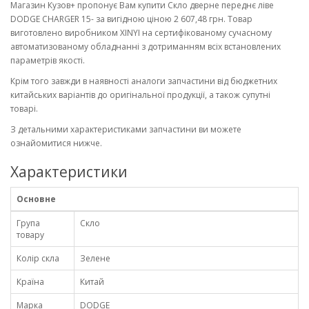
Магазин Кузов+ пропонує Вам купити Скло дверне переднє ліве
DODGE CHARGER 15- за вигідною ціною 2 607,48 грн. Товар
виготовлено виробником XINYI на сертифікованому сучасному
автоматизованому обладнанні з дотриманням всіх встановлених
параметрів якості.
Крім того завжди в наявності аналоги запчастини від бюджетних
китайських варіантів до оригінальної продукції, а також супутні
товарі.
З детальними характеристиками запчастини ви можете
ознайомитися нижче.
Характеристики
Основне
Група
Скло
товару
Колір скла
Зелене
Країна
Китай
Марка
DODGE