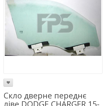
Скло дверне переднє
ліве DODGE CHARGER 15-