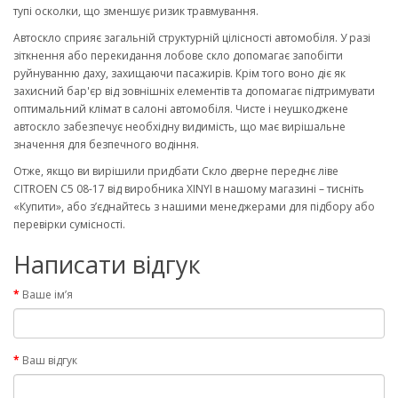
тупі осколки, що зменшує ризик травмування.
Автоскло сприяє загальній структурній цілісності автомобіля. У разі
зіткнення або перекидання лобове скло допомагає запобігти
руйнуванню даху, захищаючи пасажирів. Крім того воно діє як
захисний бар'єр від зовнішніх елементів та допомагає підтримувати
оптимальний клімат в салоні автомобіля. Чисте і неушкоджене
автоскло забезпечує необхідну видимість, що має вирішальне
значення для безпечного водіння.
Отже, якщо ви вирішили придбати Скло дверне переднє ліве
CITROEN C5 08-17 від виробника XINYI в нашому магазині – тисніть
«Купити», або з’єднайтесь з нашими менеджерами для підбору або
перевірки сумісності.
Написати відгук
Ваше ім’я
Ваш відгук