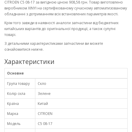
CITROEN C5 08-17 за вигідною ціною 908,58 грн. Товар виготовлено
виробником XINYI на сертифікованому сучасному автоматизованому
обладнанні з дотриманням всіх встановлених параметрів якості.
Крім того завжди в наявності аналоги запчастини від бюджетних
китайських варіантів до оригінальної продукції, а також супутні
товарі.
З детальними характеристиками запчастини ви можете
ознайомитися нижче.
Характеристики
Основне
Група товару
Скло
Колір скла
Зелене
Країна
Китай
Марка
CITROEN
Модель
C5 08-17