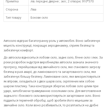
Примітка
лів. переднє дверне ; зел.; 2 отвори; 910*570
Сторона
Ліва
Тип товару
Бокове скло
Автоскло відіграє багатогранну роль у автомобілі. Воно забезпечує
міцність конструкції, покращує аеродинаміку, сприяє безпеці та
забезпечує комфорт.
До автоскла відноситься лобове скло, заднє скло, бічне скло і люк. За
роки розробок індустрія виробництва автоскла зазнала значного
прогресу, перейшовши від звичайного скла, яке становило загрозу
безпеці в разі аварії, до ламінованого та загартованого скла, яке
забезпечує більшу безпеку. Ламіноване скло, яке використовується
як вітрове, складається з двох шарів скла, скріплених між собою
шаром пластику. Така конструкція зберігає лобове скло цілим при
ударі, запобігаючи травмуванню осколками скла. Для виготовлення
заднього і бокового скла використовується загартоване скло. Воно
піддається термічній обробці, щоб зробити його міцнішим за
звичайне скло. Коли воно розбивається, то розлітається на дрібні