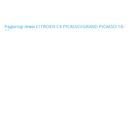
Радіатор пічки CITROEN C4 PICASSO/GRAND PICASSO 16-
22
Радіатор пічки CITROEN C4 PICASSO/GRAND PICASSO 16-22 виробник
FPS, (аналог OEM 6448S6) з/без конд.;..
1 130,37 грн.