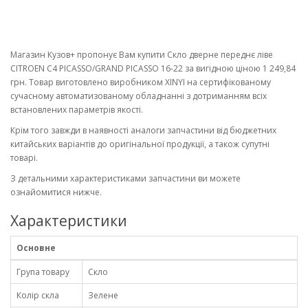
Магазин Кузов+ пропонує Вам купити Скло дверне переднє ліве
CITROEN C4 PICASSO/GRAND PICASSO 16-22 за вигідною ціною 1 249,84
грн. Товар виготовлено виробником XINYI на сертифікованому
сучасному автоматизованому обладнанні з дотриманням всіх
встановлених параметрів якості.
Крім того завжди в наявності аналоги запчастини від бюджетних
китайських варіантів до оригінальної продукції, а також супутні
товарі.
З детальними характеристиками запчастини ви можете
ознайомитися нижче.
Характеристики
Основне
Група товару
Скло
Колір скла
Зелене