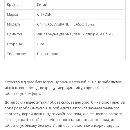
Країна
Китай
Марка
CITROEN
Модель
C4 PICASSO/GRAND PICASSO 16-22
Примітка
лів. переднє дверне ; зел.; 2 отвори; 903*617
Сторона
Ліва
Тип товару
Бокове скло
Автоскло відіграє багатогранну роль у автомобілі. Воно забезпечує
міцність конструкції, покращує аеродинаміку, сприяє безпеці та
забезпечує комфорт.
До автоскла відноситься лобове скло, заднє скло, бічне скло і люк. За
роки розробок індустрія виробництва автоскла зазнала значного
прогресу, перейшовши від звичайного скла, яке становило загрозу
безпеці в разі аварії, до ламінованого та загартованого скла, яке
забезпечує більшу безпеку. Ламіноване скло, яке використовується