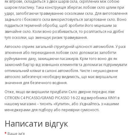
як вітрове, складається з двох шарів скла, скріплених між собою
шаром пластику. Така конструкція зберігає лобове скло цілим при
ударі, запобігаючи травмуванню осколками скла. Для виготовлення
заднього і бокового скла використовується загартоване скло. Воно
піддається термічній обробці, щоб зробити його міцнішим за
звичайне скло. Коли воно розбивається, то розлітається на дрібні
тупі осколки, що зменшує ризик травмування.
Автоскло сприяє загальній структурній цілісності автомобіля. У разі
зіткнення або перекидання лобове скло допомагає запобігти
руйнуванню даху, захищаючи пасажирів. Крім того воно діє як
захисний бар'єр від зовнішніх елементів та допомагає підтримувати
оптимальний клімат в салоні автомобіля. Чисте і неушкоджене
автоскло забезпечує необхідну видимість, що має вирішальне
значення для безпечного водіння.
Отже, якщо ви вирішили придбати Скло дверне переднє ліве
CITROEN C4 PICASSO/GRAND PICASSO 16-22 від виробника XINYI в
нашому магазині – тисніть «Купити», або з’єднайтесь з нашими
менеджерами для підбору або перевірки сумісності.
Написати відгук
Ваше ім’я