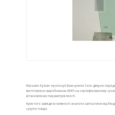
Магазин Кузов+ пропонує Вам купити Скло дверне переднє
виготовлено виробником XINYI на сертифікованому суча
встановлених параметрів якості.
Крім того завжди в наявності аналоги запчастини від бюд
супутні товарі.