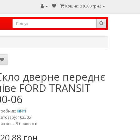
Кошик: 0 (0,00 грн.)
Скло дверне переднє
ліве FORD TRANSIT
00-06
иробник:
XINYI
д товару: 102505
явність: В наявності
20,88 грн.