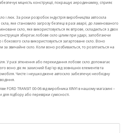
забезпечує міцність конструкції, покращує аеродинаміку, сприяє
кло і люк. За роки розробок індустрія виробництва автоскла
ла, яке становило загрозу безпеці в разі аварії, до ламінованого
міноване скло, яке використовується як вітрове, складається з двох
онструкція зберігає лобове скло цілим при ударі, запобігаючи
 і бокового скла використовується загартоване скло. Воно
м за звичайне скло. Коли воно розбивається, то розлітається на
біля. У разі зіткнення або перекидання лобове скло допомагає
го воно діє як захисний бар'єр від зовнішніх елементів та
омобіля. Чисте і неушкоджене автоскло забезпечує необхідну
водіння.
ве FORD TRANSIT 00-06 від виробника XINYI в нашому магазині –
 для підбору або перевірки сумісності.