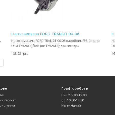
Насос омивача FORD TRANSIT 00-06
Н
.
Насос омивача FORD TRANSIT 00-06 виробник FPS, (аналог
На
OEM 1652613) ford (oe 1652613); два вихода..
OE
188,63 грн.
16
|
ково
Графік роботи
ики
Пн-Пт: 9.00-19.00
ий кабінет
Сб: 10.00-14.00
ристувача
Нд: вихідний