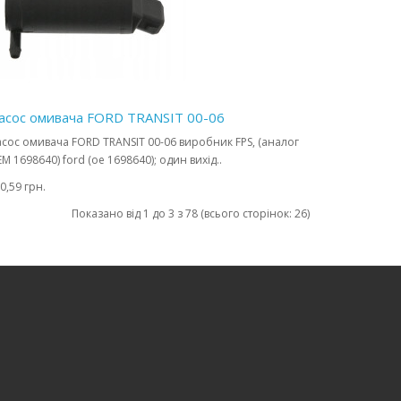
асос омивача FORD TRANSIT 00-06
сос омивача FORD TRANSIT 00-06 виробник FPS, (аналог
M 1698640) ford (oe 1698640); один вихід..
0,59 грн.
Показано від 1 до 3 з 78 (всього сторінок: 26)