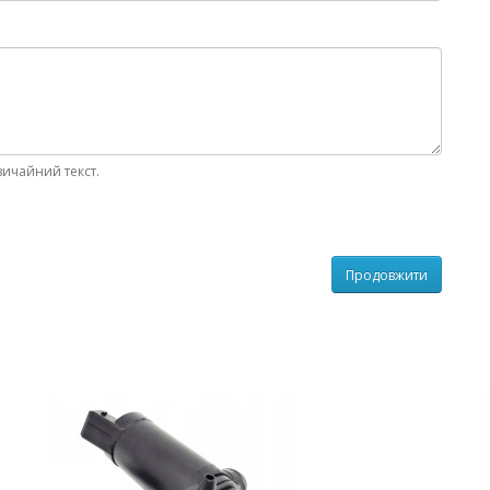
вичайний текст.
Продовжити