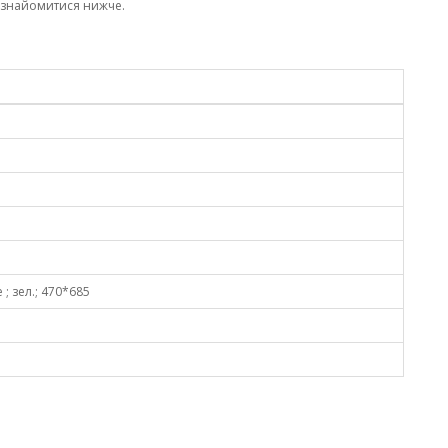
ознайомитися нижче.
 ; зел.; 470*685