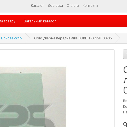
Каталог
Доставка
Оплата
Контакти
па товару
Загальний каталог
Бокове скло
Скло дверне переднє ліве FORD TRANSIT 00-06
В
Ко
На
9