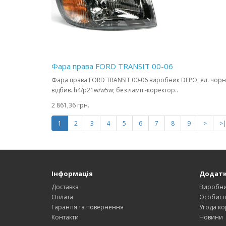
Фара права FORD TRANSIT 00-06
Фара права FORD TRANSIT 00-06 виробник DEPO, ел. чорн
відбив. h4/p21w/w5w; без ламп -коректор..
2 861,36 грн.
1
2
3
4
5
6
7
8
9
>
>
Інформація
Додат
Доставка
Виробн
Оплата
Особист
Гарантія та повернення
Угода ко
Контакти
Новини