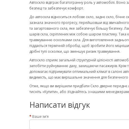
Автоскло відіграє багатогранну роль у автомобілі. Воно 
безпеці та забезпечує комфорт.
До автоскла відноситься лобове скло, заднє скло, бічне с
зазнала значного прогресу, перейшовши від звичайного ск
та загартованого скла, яке забезпечує більшу безпеку. Ла
шарів скла, скріплених між собою шаром пластику. Така к
травмуванню осколками скла. Для виготовлення заднього
піддається термічній обробці, щоб зробити його міцніши
дрібні тупі осколки, що зменшує ризик травмування.
Автоскло сприяє загальній структурній цілісності автомо
запобігти руйнуванню даху, захищаючи пасажирів. Крім то
допомагає підтримувати оптимальний клімат в салоні авт
видимість, що має вирішальне значення для безпечного 
Отже, якщо ви вирішили придбати Скло дверне переднє лі
тисніть «Купити», або з’єднайтесь з нашими менеджерами
Написати відгук
Ваше ім’я