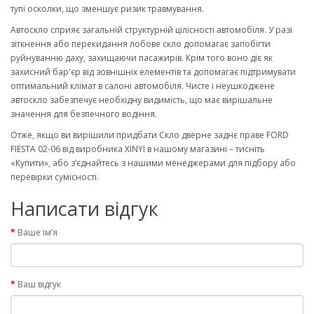
тупі осколки, що зменшує ризик травмування.
Автоскло сприяє загальній структурній цілісності автомобіля. У разі
зіткнення або перекидання лобове скло допомагає запобігти
руйнуванню даху, захищаючи пасажирів. Крім того воно діє як
захисний бар'єр від зовнішніх елементів та допомагає підтримувати
оптимальний клімат в салоні автомобіля. Чисте і неушкоджене
автоскло забезпечує необхідну видимість, що має вирішальне
значення для безпечного водіння.
Отже, якщо ви вирішили придбати Скло дверне заднє праве FORD
FIESTA 02-06 від виробника XINYI в нашому магазині – тисніть
«Купити», або з’єднайтесь з нашими менеджерами для підбору або
перевірки сумісності.
Написати відгук
Ваше ім’я
Ваш відгук