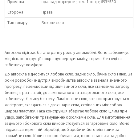
Примітка
пра. заднє дверне ; зел.; 1 отвір; 693*530
Сторона
Права
Тип товару
Бокове скло
Автоскло відіграє багатогранну роль у автомобілі. Воно забезпечує
міцність конструкції, покращує аеродинаміку, сприяє безпеці та
забезпечує комфорт.
До автоскла відноситься лобове скло, заднє скло, бічне скло і люк. За
роки розробок індустрія виробництва автоскла зазнала значного
прогресу, перейшовши від звичайного скла, яке становило загрозу
безпеці в разі аварії, до ламінованого та загартованого скла, яке
забезпечує більшу безпеку. Ламіноване скло, яке використовується
як вітрове, складається з двох шарів скла, скріплених між собою
шаром пластику. Така конструкція зберігає лобове скло цілим при
ударі, запобігаючи травмуванню осколками скла. Для виготовлення
заднього і бокового скла використовується загартоване скло. Воно
піддається термічній обробці, щоб зробити його міцнішим за
звичайне скло. Коли воно розбивається, то розлітається на дрібні