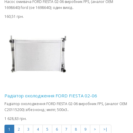
Насос омивача FORD FIESTA 02-06 виробник FPS, (аналог OEM
1698640) ford (oe 1698640); один вихід..
160,51 грн.
Радіатор охолодження FORD FIESTA 02-06
Радіатор охолодження FORD FIESTA 02-06 виробник FPS, (аналог OEM
C20115200) з/без конд.; мкпп; 500x3..
1 628,83 грн.
1
2
3
4
5
6
7
8
9
>
>|