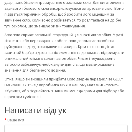
ударі, запобігаючи травмуванню осколками скла. Для виготовлення
заднього і бокового скла використовується загартоване скло. Воно
піддається термічній обробці, щоб зробити його міцнішим за
звичайне скло. Коли воно розбивається, то розлітається на дрібні
тупі осколки, що зменшує ризик травмування.
Автоскло сприяє загальній структурній цілісності автомобіля. У разі
зіткнення або перекидання лобове скло допомагає запобігти
руйнуванню даху, захищаючи пасажирів. Крім того воно діє як
захисний бар'єр від зовнішніх елементів та допомагає підтримувати
оптимальний клімат в салоні автомобіля. Чисте і неушкоджене
автоскло забезпечує необхідну видимість, що має вирішальне
значення для безпечного водіння.
Отже, якщо ви вирішили придбати Скло дверне переднє ліве GEELY
EMGRAND X7 15- від виробника XINYI в нашому магазині – тисніть
«Купити», або з’єднайтесь з нашими менеджерами для підбору або
перевірки сумісності.
Написати відгук
Ваше ім’я