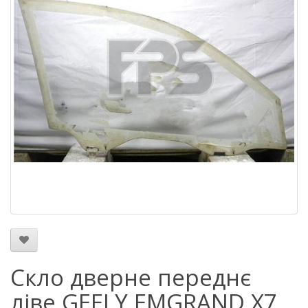
Скло дверне переднє
ліве GEELY EMGRAND X7