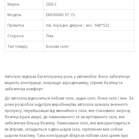
Марка
GEELY
Модель
EMGRAND X7 15-
Примітка
лів. переднє дверне ; зел.; 948*522
Сторона
Ліва
Тип товару
Бокове скло
Автоскло відіграє багатогранну роль у автомобілі. Воно забезпечує
міцність конструкції, покращує аеродинаміку, сприяє безпеці та
забезпечує комфорт.
До автоскла відноситься лобове скло, заднє скло, бічне скло і люк. За
роки розробок індустрія виробництва автоскла зазнала значного
прогресу, перейшовши від звичайного скла, яке становило загрозу
безпеці в разі аварії, до ламінованого та загартованого скла, яке
забезпечує більшу безпеку. Ламіноване скло, яке використовується
як вітрове, складається з двох шарів скла, скріплених між собою
шаром пластику. Така конструкція зберігає лобове скло цілим при