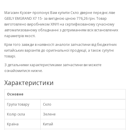
Магазин Кузов+ пропонує Вам купити Скло дверне переднє ліве
GEELY EMGRAND X7 15- за вигідною ціною 776,26 грн. Товар
виготовлено виробником XINYI на сертифікованому сучасному
автоматизованому обладнанні з дотриманням всіх встановлених
параметрів якості.
Крім того завжди в наявності аналоги запчастини від бюджетних
китайських варіантів до оригінальної продукції, а також супутні
товарі.
З детальними характеристиками запчастини ви можете
ознайомитися нижче.
Характеристики
Основне
Група товару
Скло
Колір скла
Зелене
Країна
Китай