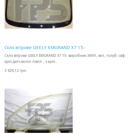
Скло вітрове GEELY EMGRAND X7 15-
Скло вітрове GEELY EMGRAND X7 15- виробник XINYI, зел.; голуб. свф;
кріп.датч.волог./світл. ; з кріп..
3 426,12 грн.