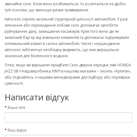
звичайне скло. Коли воно розбивається, то розлітається на дрібні
тупі осколки, що зменшує ризик травмування.
Автоскло сприяє загальній структурній цілісності автомобіля. У разі
зіткнення або перекидання лобове скло допомагає запобігти
руйнуванню даху, захищаючи пасажирів. Крім того воно діє як
захисний бар'єр від зовнішніх елементів та допомагає підтримувати
оптимальний клімат в салоні автомобіля. Чисте і неушкоджене
автоскло забезпечує необхідну видимість, що має вирішальне
значення для безпечного водіння.
Отже, якщо ви вирішили придбати Скло дверне переднє ліве HONDA
JAZZ 08-14 від виробника XINYI в нашому магазині – тисніть «Купити»,
або з’єднайтесь з нашими менеджерами для підбору або перевірки
сумісності.
Написати відгук
Ваше ім’я
Ваш відгук