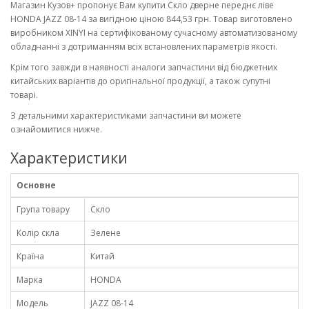
Магазин Кузов+ пропонує Вам купити Скло дверне переднє ліве
HONDA JAZZ 08-14 за вигідною ціною 844,53 грн. Товар виготовлено
виробником XINYI на сертифікованому сучасному автоматизованому
обладнанні з дотриманням всіх встановлених параметрів якості.
Крім того завжди в наявності аналоги запчастини від бюджетних
китайських варіантів до оригінальної продукції, а також супутні
товарі.
З детальними характеристиками запчастини ви можете
ознайомитися нижче.
Характеристики
Основне
Група товару
Скло
Колір скла
Зелене
Країна
Китай
Марка
HONDA
Модель
JAZZ 08-14