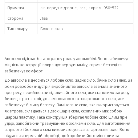
Примітка
лів. переднє дверне ; зел.; з кріпл.; 950*522
Сторона
Ліва
Тип товару
Бокове скло
Автоскло відіграє багатогранну роль у автомобілі. Воно забезпечує
міцність конструкції, покращує аеродинаміку, сприяє безпеці та
забезпечує комфорт.
До автоскла відноситься лобове скло, заднє скло, бічне скло і люк. За
роки розробок індустрія виробництва автоскла зазнала значного
прогресу, перейшовши від звичайного скла, яке становило загрозу
безпеці в разі аварії, до ламінованого та загартованого скла, яке
забезпечує більшу безпеку. Ламіноване скло, яке використовується
як вітрове, складається з двох шарів скла, скріплених між собою
шаром пластику. Така конструкція зберігає лобове скло цілим при
ударі, запобігаючи травмуванню осколками скла. Для виготовлення
заднього і бокового скла використовується загартоване скло. Воно
піддається термічній обробці, щоб зробити його міцнішим за