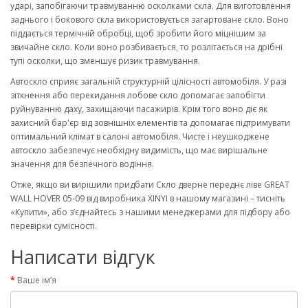
ударі, запобігаючи травмуванню осколками скла. Для виготовлення
заднього і бокового скла використовується загартоване скло. Воно
піддається термічній обробці, щоб зробити його міцнішим за
звичайне скло. Коли воно розбивається, то розлітається на дрібні
тупі осколки, що зменшує ризик травмування.
Автоскло сприяє загальній структурній цілісності автомобіля. У разі
зіткнення або перекидання лобове скло допомагає запобігти
руйнуванню даху, захищаючи пасажирів. Крім того воно діє як
захисний бар'єр від зовнішніх елементів та допомагає підтримувати
оптимальний клімат в салоні автомобіля. Чисте і неушкоджене
автоскло забезпечує необхідну видимість, що має вирішальне
значення для безпечного водіння.
Отже, якщо ви вирішили придбати Скло дверне переднє ліве GREAT
WALL HOVER 05-09 від виробника XINYI в нашому магазині – тисніть
«Купити», або з’єднайтесь з нашими менеджерами для підбору або
перевірки сумісності.
Написати відгук
Ваше ім’я