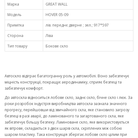
Марка
GREAT WALL
Модель
HOVER 05-09
Примітка
лів. переднє дверне ; зел.; 917*597
Сторона
Ліва
Тип товару
Бокове скло
Автоскло відіграє багатогранну роль у автомобілі. Воно забезпечує
міцність конструкції, покращує аеродинаміку, сприяє безпеці та
забезпечує комфорт.
До автоскла відноситься лобове скло, заднє скло, бічне скло і люк. За
роки розробок індустрія виробництва автоскла зазнала значного
прогресу, перейшовши від звичайного скла, яке становило загрозу
безпеці в разі аварії, до ламінованого та загартованого скла, яке
забезпечує більшу безпеку. Ламіноване скло, яке використовується
як вітрове, складається з двох шарів скла, скріплених між собою
шаром пластику. Така конструкція зберігає лобове скло цілим при