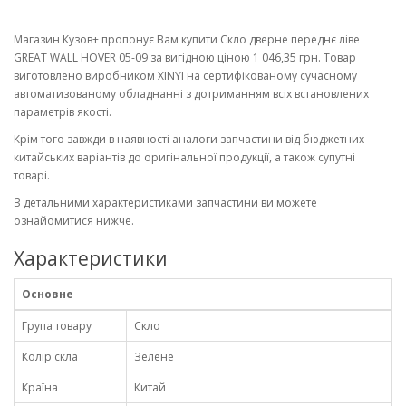
Магазин Кузов+ пропонує Вам купити Скло дверне переднє ліве
GREAT WALL HOVER 05-09 за вигідною ціною 1 046,35 грн. Товар
виготовлено виробником XINYI на сертифікованому сучасному
автоматизованому обладнанні з дотриманням всіх встановлених
параметрів якості.
Крім того завжди в наявності аналоги запчастини від бюджетних
китайських варіантів до оригінальної продукції, а також супутні
товарі.
З детальними характеристиками запчастини ви можете
ознайомитися нижче.
Характеристики
Основне
Група товару
Скло
Колір скла
Зелене
Країна
Китай