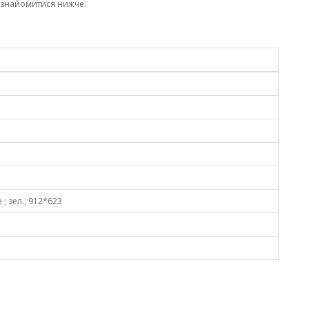
ознайомитися нижче.
 ; зел.; 912*623