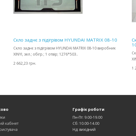
Скло заднє з підігрівом HYUNDAI MATRIX 08-10
С
1
Скло заднє з підігрівом HYUNDAI MATRIX 08-10 виробник
Ск
XINYI, зел.; обігр.; 1 отвір; 1276*503..
XI
2 662,23 грн.
1 
ково
Графік роботи
ики
Пн-Пт: 9.00-19.00
ий кабінет
Сб: 10.00-14.00
ристувача
Нд: вихідний