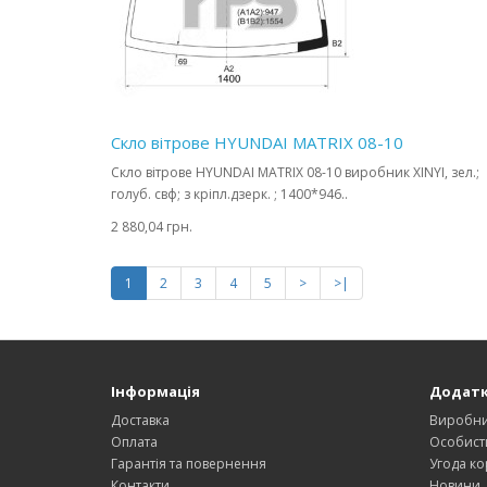
Скло вітрове HYUNDAI MATRIX 08-10
Скло вітрове HYUNDAI MATRIX 08-10 виробник XINYI, зел.;
голуб. свф; з кріпл.дзерк. ; 1400*946..
2 880,04 грн.
1
2
3
4
5
>
>|
Інформація
Додат
Доставка
Виробн
Оплата
Особист
Гарантія та повернення
Угода ко
Контакти
Новини