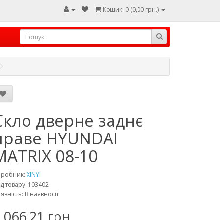
Кошик: 0 (0,00 грн.)
Скло дверне заднє
праве HYUNDAI
MATRIX 08-10
иробник:
XINYI
д товару: 103402
явність: В наявності
 066,21 грн.