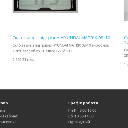
Скло заднє з підігрівом HYUNDAI MATRIX 08-10
С
1
Скло заднє з підігрівом HYUNDAI MATRIX 08-10 виробник
Ск
XINYI, зел.; обігр.; 1 отвір; 1276*503..
XI
2 662,23 грн.
1 
ково
Графік роботи
ики
Пн-Пт: 9.00-19.00
ий кабінет
Сб: 10.00-14.00
ристувача
Нд: вихідний