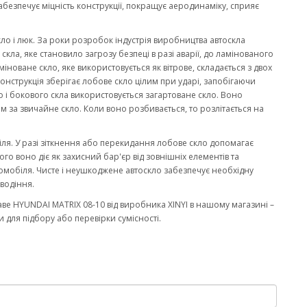
забезпечує міцність конструкції, покращує аеродинаміку, сприяє
кло і люк. За роки розробок індустрія виробництва автоскла
ла, яке становило загрозу безпеці в разі аварії, до ламінованого
міноване скло, яке використовується як вітрове, складається з двох
онструкція зберігає лобове скло цілим при ударі, запобігаючи
 і бокового скла використовується загартоване скло. Воно
м за звичайне скло. Коли воно розбивається, то розлітається на
біля. У разі зіткнення або перекидання лобове скло допомагає
го воно діє як захисний бар'єр від зовнішніх елементів та
омобіля. Чисте і неушкоджене автоскло забезпечує необхідну
водіння.
ве HYUNDAI MATRIX 08-10 від виробника XINYI в нашому магазині –
 для підбору або перевірки сумісності.