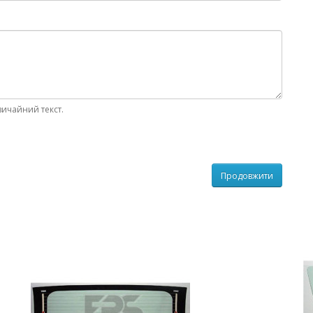
вичайний текст.
Продовжити