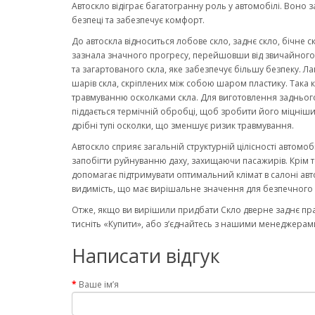
Автоскло відіграє багатогранну роль у автомобілі. Воно 
безпеці та забезпечує комфорт.
До автоскла відноситься лобове скло, заднє скло, бічне с
зазнала значного прогресу, перейшовши від звичайного ск
та загартованого скла, яке забезпечує більшу безпеку. Ла
шарів скла, скріплених між собою шаром пластику. Така к
травмуванню осколками скла. Для виготовлення заднього
піддається термічній обробці, щоб зробити його міцніши
дрібні тупі осколки, що зменшує ризик травмування.
Автоскло сприяє загальній структурній цілісності автомо
запобігти руйнуванню даху, захищаючи пасажирів. Крім то
допомагає підтримувати оптимальний клімат в салоні авт
видимість, що має вирішальне значення для безпечного 
Отже, якщо ви вирішили придбати Скло дверне заднє пра
тисніть «Купити», або з’єднайтесь з нашими менеджерами
Написати відгук
Ваше ім’я