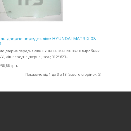
кло дверне переднє ліве HYUNDAI MATRIX 08-
0
ло дверне переднє ліве HYUNDAI MATRIX 08-10 виробник
NYI, лів. переднє дверне ; зел.; 912*623..
298,88 грн.
Показано від 1 до 3 з 13 (всього сторінок: 5)