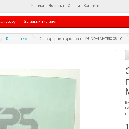
Каталог
Доставка
Оплата
Контакти
па товару
Загальний каталог
Бокове скло
Скло дверне заднє праве HYUNDAI MATRIX 08-10
В
Ко
На
1