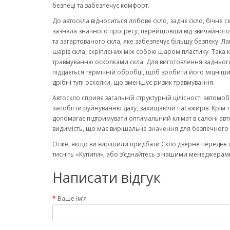
безпеці та забезпечує комфорт.
До автоскла відноситься лобове скло, заднє скло, бічне с
зазнала значного прогресу, перейшовши від звичайного ск
та загартованого скла, яке забезпечує більшу безпеку. Ла
шарів скла, скріплених між собою шаром пластику. Така к
травмуванню осколками скла. Для виготовлення заднього
піддається термічній обробці, щоб зробити його міцніши
дрібні тупі осколки, що зменшує ризик травмування.
Автоскло сприяє загальній структурній цілісності автомо
запобігти руйнуванню даху, захищаючи пасажирів. Крім то
допомагає підтримувати оптимальний клімат в салоні авт
видимість, що має вирішальне значення для безпечного 
Отже, якщо ви вирішили придбати Скло дверне переднє лі
тисніть «Купити», або з’єднайтесь з нашими менеджерами
Написати відгук
Ваше ім’я