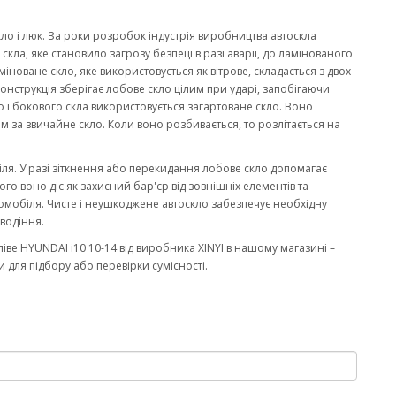
кло і люк. За роки розробок індустрія виробництва автоскла
ла, яке становило загрозу безпеці в разі аварії, до ламінованого
міноване скло, яке використовується як вітрове, складається з двох
онструкція зберігає лобове скло цілим при ударі, запобігаючи
 і бокового скла використовується загартоване скло. Воно
м за звичайне скло. Коли воно розбивається, то розлітається на
біля. У разі зіткнення або перекидання лобове скло допомагає
го воно діє як захисний бар'єр від зовнішніх елементів та
омобіля. Чисте і неушкоджене автоскло забезпечує необхідну
водіння.
ве HYUNDAI i10 10-14 від виробника XINYI в нашому магазині –
 для підбору або перевірки сумісності.