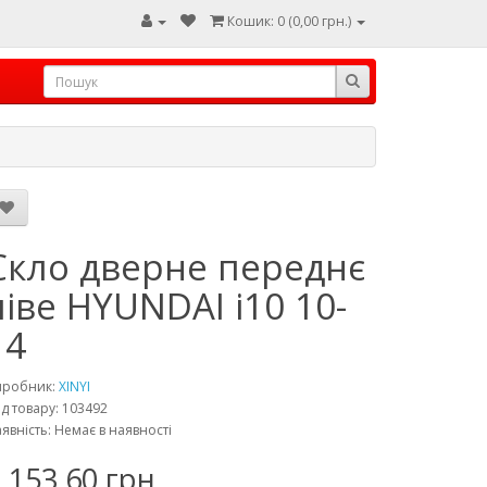
Кошик: 0 (0,00 грн.)
Скло дверне переднє
ліве HYUNDAI i10 10-
14
иробник:
XINYI
д товару: 103492
явність: Немає в наявності
 153,60 грн.