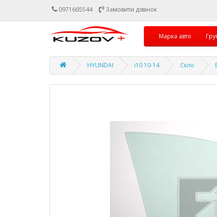
0971665544
Замовити дзвінок
Марка авто
Гру
HYUNDAI
i10 10-14
Скло