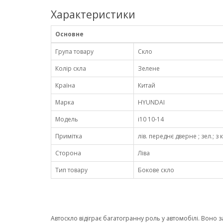
Характеристики
Основне
Група товару
Скло
Колір скла
Зелене
Країна
Китай
Марка
HYUNDAI
Модель
i10 10-14
Примітка
лів. переднє дверне ; зел.; з 
Сторона
Ліва
Тип товару
Бокове скло
Автоскло відіграє багатогранну роль у автомобілі. Воно 