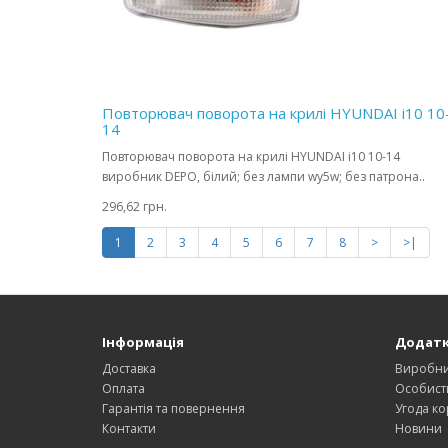
Повторювач поворота на крилі HYUNDAI i10 10
14
Повторювач поворота на крилі HYUNDAI i10 10-14
виробник DEPO, білий; без лампи wy5w; без патрона..
296,62 грн.
1
2
3
4
5
6
7
8
>
>|
Інформація
Додат
Доставка
Виробн
Оплата
Особист
Гарантія та повернення
Угода ко
Контакти
Новини