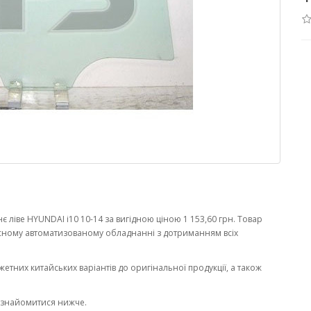
 ліве HYUNDAI i10 10-14 за вигідною ціною 1 153,60 грн. Товар
сному автоматизованому обладнанні з дотриманням всіх
жетних китайських варіантів до оригінальної продукції, а також
ознайомитися нижче.