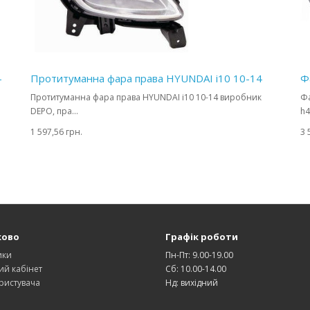
-
Протитуманна фара права HYUNDAI i10 10-14
Ф
Протитуманна фара права HYUNDAI i10 10-14 виробник
Фа
DEPO, пра...
h4
1 597,56 грн.
3 
ково
Графік роботи
ики
Пн-Пт: 9.00-19.00
ий кабінет
Сб: 10.00-14.00
ристувача
Нд: вихідний