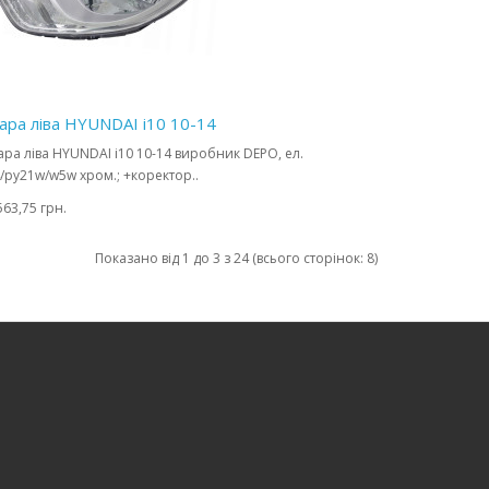
ара ліва HYUNDAI i10 10-14
ра ліва HYUNDAI i10 10-14 виробник DEPO, ел.
/py21w/w5w хром.; +коректор..
563,75 грн.
Показано від 1 до 3 з 24 (всього сторінок: 8)