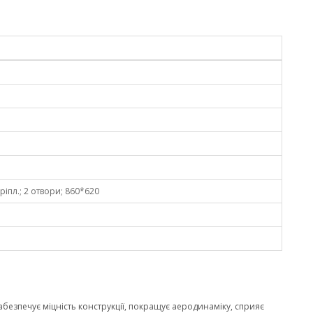
кріпл.; 2 отвори; 860*620
забезпечує міцність конструкції, покращує аеродинаміку, сприяє