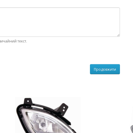
вичайний текст.
Продовжити