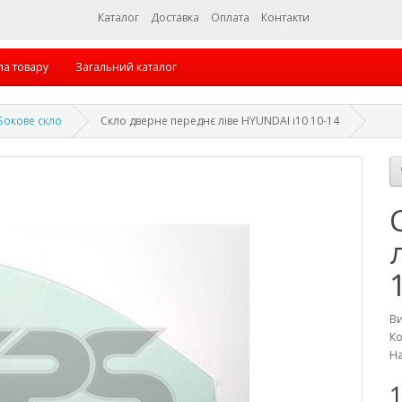
Каталог
Доставка
Оплата
Контакти
па товару
Загальний каталог
Бокове скло
Скло дверне переднє ліве HYUNDAI i10 10-14
В
Ко
На
1