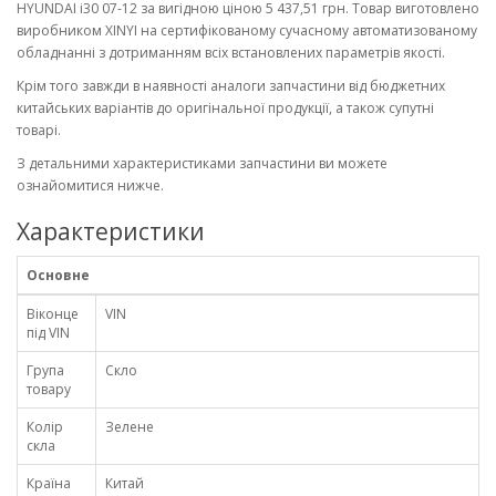
HYUNDAI i30 07-12 за вигідною ціною 5 437,51 грн. Товар виготовлено
виробником XINYI на сертифікованому сучасному автоматизованому
обладнанні з дотриманням всіх встановлених параметрів якості.
Крім того завжди в наявності аналоги запчастини від бюджетних
китайських варіантів до оригінальної продукції, а також супутні
товарі.
З детальними характеристиками запчастини ви можете
ознайомитися нижче.
Характеристики
Основне
Віконце
VIN
під VIN
Група
Скло
товару
Колір
Зелене
скла
Країна
Китай