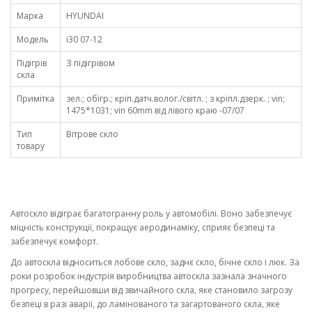
Марка
HYUNDAI
Модель
i30 07-12
Підігрів
З підігрівом
скла
Примітка
зел.; обігр.; кріп.датч.волог./світл. ; з кріпл.дзерк. ; vin;
1475*1031; vin 60mm від лівого краю -07/07
Тип
Вітрове скло
товару
Автоскло відіграє багатогранну роль у автомобілі. Воно забезпечує
міцність конструкції, покращує аеродинаміку, сприяє безпеці та
забезпечує комфорт.
До автоскла відноситься лобове скло, заднє скло, бічне скло і люк. За
роки розробок індустрія виробництва автоскла зазнала значного
прогресу, перейшовши від звичайного скла, яке становило загрозу
безпеці в разі аварії, до ламінованого та загартованого скла, яке