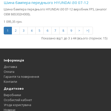
Шина бампера переднього HYUNDAI i30 07-12
Шина бампера переднього HYUNDAI i30 07-12 виробник FPS, (аналог
OEM 865302H000)..
1 095,35 грн.
1
2
3
4
5
6
7
8
9
>
>|
Показано від 1 до 3 з 44 (всього сторінок: 15)
Інформація
Доставка
Оплата
Гарантія та повернення
Контакти
Додатково
Виробники
Особистий кабінет
Угода користувача
Новини