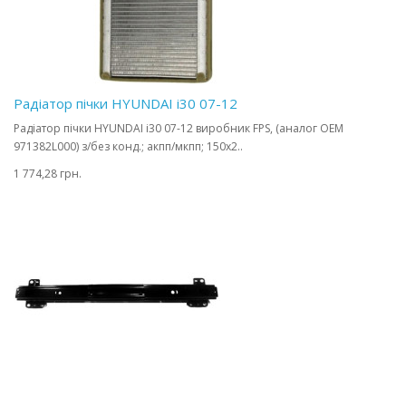
Радіатор пічки HYUNDAI i30 07-12
Радіатор пічки HYUNDAI i30 07-12 виробник FPS, (аналог OEM
971382L000) з/без конд.; акпп/мкпп; 150x2..
1 774,28 грн.