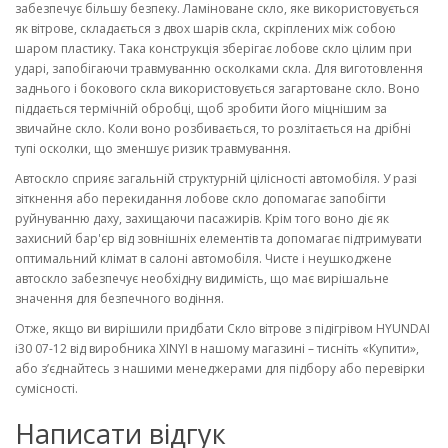
забезпечує більшу безпеку. Ламіноване скло, яке використовується
як вітрове, складається з двох шарів скла, скріплених між собою
шаром пластику. Така конструкція зберігає лобове скло цілим при
ударі, запобігаючи травмуванню осколками скла. Для виготовлення
заднього і бокового скла використовується загартоване скло. Воно
піддається термічній обробці, щоб зробити його міцнішим за
звичайне скло. Коли воно розбивається, то розлітається на дрібні
тупі осколки, що зменшує ризик травмування.
Автоскло сприяє загальній структурній цілісності автомобіля. У разі
зіткнення або перекидання лобове скло допомагає запобігти
руйнуванню даху, захищаючи пасажирів. Крім того воно діє як
захисний бар'єр від зовнішніх елементів та допомагає підтримувати
оптимальний клімат в салоні автомобіля. Чисте і неушкоджене
автоскло забезпечує необхідну видимість, що має вирішальне
значення для безпечного водіння.
Отже, якщо ви вирішили придбати Скло вітрове з підігрівом HYUNDAI
i30 07-12 від виробника XINYI в нашому магазині – тисніть «Купити»,
або з’єднайтесь з нашими менеджерами для підбору або перевірки
сумісності.
Написати відгук