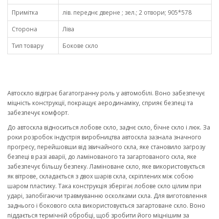
Примітка
лів. переднє дверне ; зел.; 2 отвори; 905*578
Сторона
Ліва
Тип товару
Бокове скло
Автоскло відіграє багатогранну роль у автомобілі. Воно забезпечує
міцність конструкції, покращує аеродинаміку, сприяє безпеці та
забезпечує комфорт.
До автоскла відноситься лобове скло, заднє скло, бічне скло і люк. За
роки розробок індустрія виробництва автоскла зазнала значного
прогресу, перейшовши від звичайного скла, яке становило загрозу
безпеці в разі аварії, до ламінованого та загартованого скла, яке
забезпечує більшу безпеку. Ламіноване скло, яке використовується
як вітрове, складається з двох шарів скла, скріплених між собою
шаром пластику. Така конструкція зберігає лобове скло цілим при
ударі, запобігаючи травмуванню осколками скла. Для виготовлення
заднього і бокового скла використовується загартоване скло. Воно
піддається термічній обробці, щоб зробити його міцнішим за