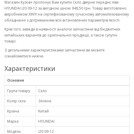
Магазин Кузов+ пропонує Вам купити Скло дверне переднє ліве
HYUNDAI i20 09-12 за вигідною ціною 948,50 грн. Товар виготовлено
виробником XINYI на сертифікованому сучасному автоматизованому
обладнанні з дотриманням всіх встановлених параметрів якості.
Крім того завжди в наявності аналоги запчастини від бюджетних
китайських варіантів до оригінальної продукції, а також супутні
товарі.
З детальними характеристиками запчастини ви можете
ознайомитися нижче.
Характеристики
Основне
Група товару
Скло
Колір скла
Зелене
Країна
Китай
Марка
HYUNDAI
Модель
i20 09-12