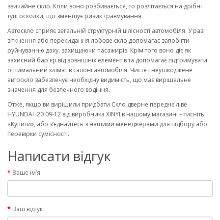
звичайне скло. Коли воно розбивається, то розлітається на дрібні
тупі осколки, що зменшує ризик травмування.
Автоскло сприяє загальній структурній цілісності автомобіля. У разі
зіткнення або перекидання лобове скло допомагає запобігти
руйнуванню даху, захищаючи пасажирів. Крім того воно діє як
захисний бар'єр від зовнішніх елементів та допомагає підтримувати
оптимальний клімат в салоні автомобіля. Чисте і неушкоджене
автоскло забезпечує необхідну видимість, що має вирішальне
значення для безпечного водіння.
Отже, якщо ви вирішили придбати Скло дверне переднє ліве
HYUNDAI i20 09-12 від виробника XINYI в нашому магазині – тисніть
«Купити», або з’єднайтесь з нашими менеджерами для підбору або
перевірки сумісності.
Написати відгук
Ваше ім’я
Ваш відгук