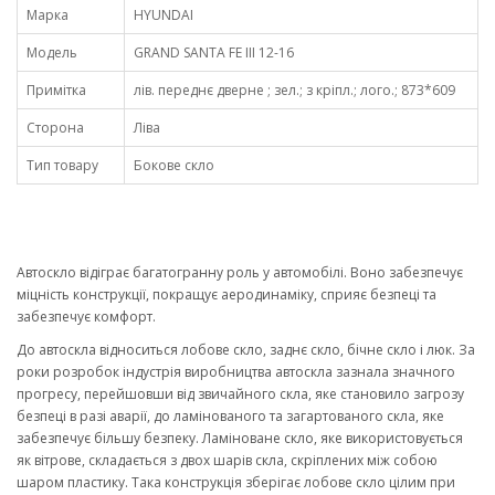
Марка
HYUNDAI
Модель
GRAND SANTA FE III 12-16
Примітка
лів. переднє дверне ; зел.; з кріпл.; лого.; 873*609
Сторона
Ліва
Тип товару
Бокове скло
Автоскло відіграє багатогранну роль у автомобілі. Воно забезпечує
міцність конструкції, покращує аеродинаміку, сприяє безпеці та
забезпечує комфорт.
До автоскла відноситься лобове скло, заднє скло, бічне скло і люк. За
роки розробок індустрія виробництва автоскла зазнала значного
прогресу, перейшовши від звичайного скла, яке становило загрозу
безпеці в разі аварії, до ламінованого та загартованого скла, яке
забезпечує більшу безпеку. Ламіноване скло, яке використовується
як вітрове, складається з двох шарів скла, скріплених між собою
шаром пластику. Така конструкція зберігає лобове скло цілим при