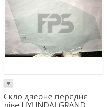
Скло дверне переднє
ліве HYUNDAI GRAND