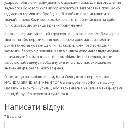
ударі, запобігаючи травмуванню осколками скла. Для виготовлення
заднього і бокового скла використовується загартоване скло. Воно
піддається термічній обробці, щоб зробити його міцнішим за
звичайне скло. Коли воно розбивається, то розлітається на дрібні
тупі осколки, що зменшує ризик травмування.
Автоскло сприяє загальній структурній цілісності автомобіля. У разі
зіткнення або перекидання лобове скло допомагає запобігти
руйнуванню даху, захищаючи пасажирів. Крім того воно діє як
захисний бар'єр від зовнішніх елементів та допомагає підтримувати
оптимальний клімат в салоні автомобіля. Чисте і неушкоджене
автоскло забезпечує необхідну видимість, що має вирішальне
значення для безпечного водіння.
Отже, якщо ви вирішили придбати Скло дверне переднє ліве
HYUNDAI GRAND SANTA FE III 12-16 від виробника XINYI в нашому
магазині – тисніть «Купити», або з’єднайтесь з нашими менеджерами
для підбору або перевірки сумісності.
Написати відгук
Ваше ім’я