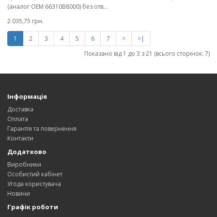
(аналог OEM 66310B8000) без отв...
2 035,75 грн.
1
2
3
4
5
6
7
>
>|
Показано від 1 до 3 з 21 (всього сторінок: 7)
Інформація
Доставка
Оплата
Гарантія та повернення
Контакти
Додатково
Виробники
Особистий кабінет
Угода користувача
Новини
Графік роботи