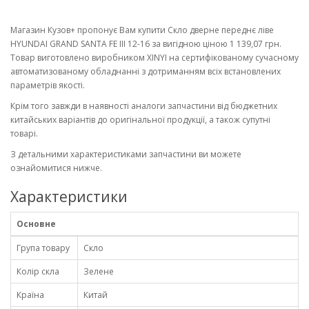
Магазин Кузов+ пропонує Вам купити Скло дверне переднє ліве
HYUNDAI GRAND SANTA FE III 12-16 за вигідною ціною 1 139,07 грн.
Товар виготовлено виробником XINYI на сертифікованому сучасному
автоматизованому обладнанні з дотриманням всіх встановлених
параметрів якості.
Крім того завжди в наявності аналоги запчастини від бюджетних
китайських варіантів до оригінальної продукції, а також супутні
товарі.
З детальними характеристиками запчастини ви можете
ознайомитися нижче.
Характеристики
Основне
Група товару
Скло
Колір скла
Зелене
Країна
Китай