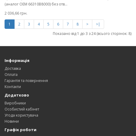
(аналог OEM 66310B8000) без отв...
2 036,66 грн.
1
2
3
4
5
6
7
8
>
>|
Показано від 1 до 3 з 24 (всього сторінок: 8)
Інформація
Доставка
Оплата
Гарантія та повернення
Контакти
Додатково
Виробники
Особистий кабінет
Угода користувача
Новини
Графік роботи