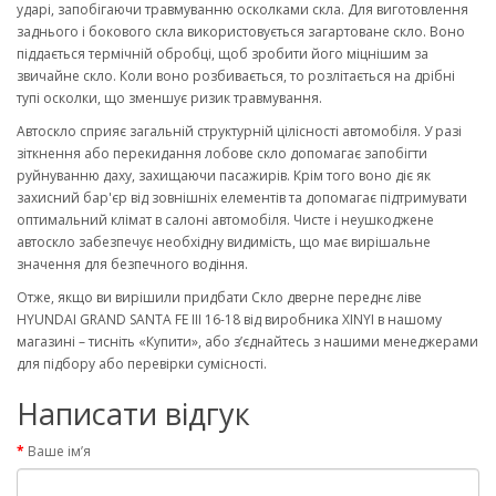
ударі, запобігаючи травмуванню осколками скла. Для виготовлення
заднього і бокового скла використовується загартоване скло. Воно
піддається термічній обробці, щоб зробити його міцнішим за
звичайне скло. Коли воно розбивається, то розлітається на дрібні
тупі осколки, що зменшує ризик травмування.
Автоскло сприяє загальній структурній цілісності автомобіля. У разі
зіткнення або перекидання лобове скло допомагає запобігти
руйнуванню даху, захищаючи пасажирів. Крім того воно діє як
захисний бар'єр від зовнішніх елементів та допомагає підтримувати
оптимальний клімат в салоні автомобіля. Чисте і неушкоджене
автоскло забезпечує необхідну видимість, що має вирішальне
значення для безпечного водіння.
Отже, якщо ви вирішили придбати Скло дверне переднє ліве
HYUNDAI GRAND SANTA FE III 16-18 від виробника XINYI в нашому
магазині – тисніть «Купити», або з’єднайтесь з нашими менеджерами
для підбору або перевірки сумісності.
Написати відгук
Ваше ім’я