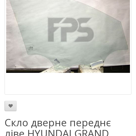
Скло дверне переднє
ліве HYUNDAI GRAND