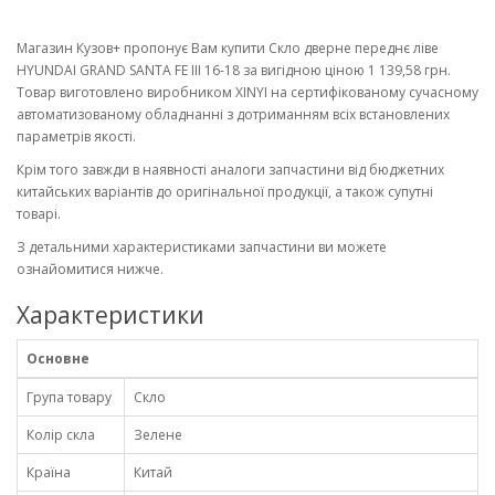
Магазин Кузов+ пропонує Вам купити Скло дверне переднє ліве
HYUNDAI GRAND SANTA FE III 16-18 за вигідною ціною 1 139,58 грн.
Товар виготовлено виробником XINYI на сертифікованому сучасному
автоматизованому обладнанні з дотриманням всіх встановлених
параметрів якості.
Крім того завжди в наявності аналоги запчастини від бюджетних
китайських варіантів до оригінальної продукції, а також супутні
товарі.
З детальними характеристиками запчастини ви можете
ознайомитися нижче.
Характеристики
Основне
Група товару
Скло
Колір скла
Зелене
Країна
Китай