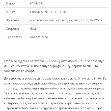
Марка
HYUNDAI
Модель
GRAND SANTA FE III 16-18
Примітка
лів. переднє дверне ; зел.; з кріпл.; лого.; 873*609
Сторона
Ліва
Тип товару
Бокове скло
Автоскло відіграє багатогранну роль у автомобілі. Воно забезпечує
міцність конструкції, покращує аеродинаміку, сприяє безпеці та
забезпечує комфорт.
До автоскла відноситься лобове скло, заднє скло, бічне скло і люк. За
роки розробок індустрія виробництва автоскла зазнала значного
прогресу, перейшовши від звичайного скла, яке становило загрозу
безпеці в разі аварії, до ламінованого та загартованого скла, яке
забезпечує більшу безпеку. Ламіноване скло, яке використовується
як вітрове, складається з двох шарів скла, скріплених між собою
шаром пластику. Така конструкція зберігає лобове скло цілим при