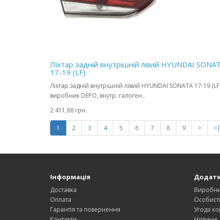
Ліхтар задній внутрішній лівий HYUNDAI SONA
17-19 (LF)
Ліхтар задній внутрішній лівий HYUNDAI SONATA 17-19 (LF
виробник DEPO, внутр. галоген..
2 411,88 грн.
1
2
3
4
5
6
7
8
9
>
>
Інформація
Додат
Доставка
Виробн
Оплата
Особист
Гарантія та повернення
Угода ко
Контакти
Новини