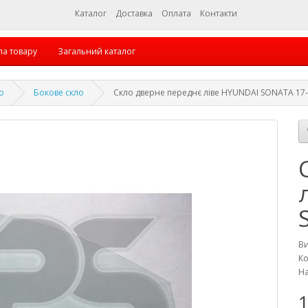
Каталог
Доставка
Оплата
Контакти
па товару
Загальний каталог
о
Бокове скло
Скло дверне переднє ліве HYUNDAI SONATA 17-1
В
Ко
На
1