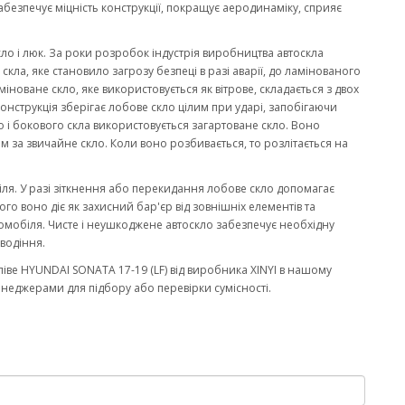
забезпечує міцність конструкції, покращує аеродинаміку, сприяє
кло і люк. За роки розробок індустрія виробництва автоскла
ла, яке становило загрозу безпеці в разі аварії, до ламінованого
міноване скло, яке використовується як вітрове, складається з двох
онструкція зберігає лобове скло цілим при ударі, запобігаючи
 і бокового скла використовується загартоване скло. Воно
м за звичайне скло. Коли воно розбивається, то розлітається на
біля. У разі зіткнення або перекидання лобове скло допомагає
го воно діє як захисний бар'єр від зовнішніх елементів та
омобіля. Чисте і неушкоджене автоскло забезпечує необхідну
водіння.
іве HYUNDAI SONATA 17-19 (LF) від виробника XINYI в нашому
енеджерами для підбору або перевірки сумісності.