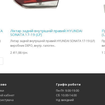
TA
Ліхтар задній внутрішній правий HYUNDAI
П
SONATA 17-19 (LF)
(L
)
Ліхтар задній внутрішній правий HYUNDAI SONATA 17-19 (LF)
Пр
виробник DEPO, внутр. галоген..
ви
2 411,88 грн.
1 
|
ково
Графік роботи
ики
Пн-Пт: 9.00-19.00
ий кабінет
Сб: 10.00-14.00
ристувача
Нд: вихідний