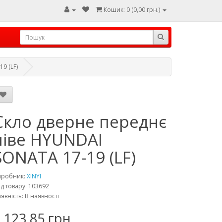
Кошик: 0 (0,00 грн.)
9 (LF)
Скло дверне переднє
ліве HYUNDAI
SONATA 17-19 (LF)
иробник:
XINYI
д товару: 103692
явність: В наявності
 123,85 грн.