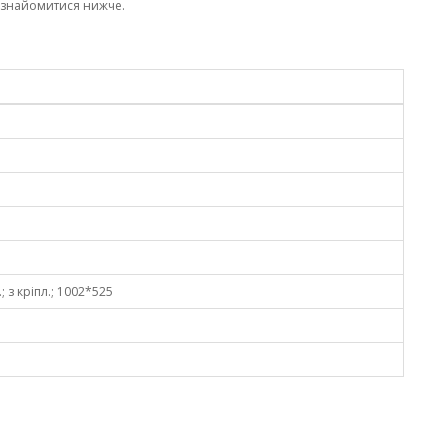
ознайомитися нижче.
; з кріпл.; 1002*525