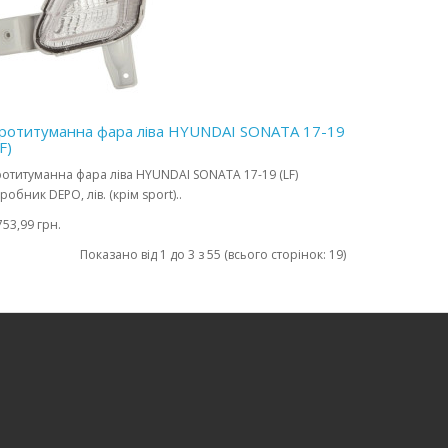
ротитуманна фара ліва HYUNDAI SONATA 17-19
F)
отитуманна фара ліва HYUNDAI SONATA 17-19 (LF)
робник DEPO, лів. (крім sport)..
753,99 грн.
Показано від 1 до 3 з 55 (всього сторінок: 19)