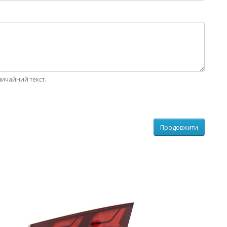
вичайний текст.
Продовжити