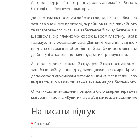
Автоскло відіграє багатогранну роль у автомобілі. Воно 
безпеці та забезпечує комфорт.
До автоскла відноситься лобове скло, заднє скло, бічне с
зазнала значного прогресу, перейшовши від звичайного ск
та загартованого скла, яке забезпечує більшу безпеку. Ла
шарів скла, скріплених між собою шаром пластику. Така к
травмуванню осколками скла. Для виготовлення заднього
піддається термічній обробці, щоб зробити його міцніши
дрібні тупі осколки, що зменшує ризик травмування.
Автоскло сприяє загальній структурній цілісності автомо
запобігти руйнуванню даху, захищаючи пасажирів. Крім то
допомагає підтримувати оптимальний клімат в салоні авт
видимість, що має вирішальне значення для безпечного 
Отже, якщо ви вирішили придбати Скло дверне переднє л
магазині – тисніть «Купити», або з’єднайтесь з нашими м
Написати відгук
Ваше ім’я