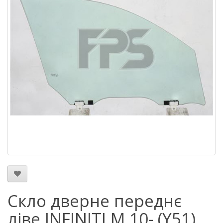
Скло дверне переднє
ліве INFINITI M 10- (Y51)