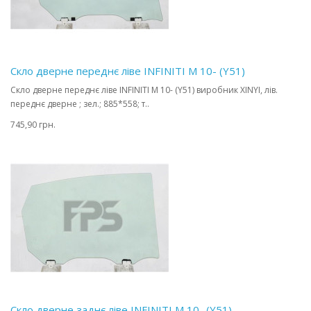
Скло дверне переднє ліве INFINITI M 10- (Y51)
Скло дверне переднє ліве INFINITI M 10- (Y51) виробник XINYI, лів.
переднє дверне ; зел.; 885*558; т..
745,90 грн.
Скло дверне заднє ліве INFINITI M 10- (Y51)