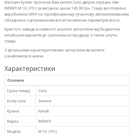
Магазин Кузов+ пропонує Вам купити Скло дверне переднє ліве
INFINITI M 10- (Y51) за вигідною ціною 745,90 грн. Товар виготовлено
виробником XINYI на сертифікованому сучасному автоматизованому
обладнанні з дотриманням всіх встановлених параметрів якості.
Крім того завжди в наявності аналоги запчастини від бюджетних
китайських варіантів до оригінальної продукції, а також супутні
товарі.
З детальними характеристиками запчастини ви можете
ознайомитися нижче.
Характеристики
Основне
Група товару
Скло
Колір скла
Зелене
Країна
Китай
Марка
INFINITI
Модель
M 10- (Y51)