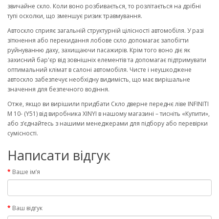
звичайне скло. Коли воно розбивається, то розлітається на дрібні
тупі осколки, що зменшує ризик травмування.
Автоскло сприяє загальній структурній цілісності автомобіля. У разі
зіткнення або перекидання лобове скло допомагає запобігти
руйнуванню даху, захищаючи пасажирів. Крім того воно діє як
захисний бар'єр від зовнішніх елементів та допомагає підтримувати
оптимальний клімат в салоні автомобіля. Чисте і неушкоджене
автоскло забезпечує необхідну видимість, що має вирішальне
значення для безпечного водіння.
Отже, якщо ви вирішили придбати Скло дверне переднє ліве INFINITI
M 10- (Y51) від виробника XINYI в нашому магазині – тисніть «Купити»,
або з’єднайтесь з нашими менеджерами для підбору або перевірки
сумісності.
Написати відгук
Ваше ім’я
Ваш відгук