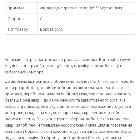
Примітка
лів. переднє дверне ; зел.; 885*558; триплекс
Сторона
Ліва
Тип товару
Бокове скло
Автоскло відіграє багатогранну роль у автомобілі. Воно забезпечує
міцність конструкції, покращує аеродинаміку, сприяє безпеці та
забезпечує комфорт.
До автоскла відноситься лобове скло, заднє скло, бічне скло і люк. За
роки розробок індустрія виробництва автоскла зазнала значного
прогресу, перейшовши від звичайного скла, яке становило загрозу
безпеці в разі аварії, до ламінованого та загартованого скла, яке
забезпечує більшу безпеку. Ламіноване скло, яке використовується
як вітрове, складається з двох шарів скла, скріплених між собою
шаром пластику. Така конструкція зберігає лобове скло цілим при
ударі, запобігаючи травмуванню осколками скла. Для виготовлення
заднього і бокового скла використовується загартоване скло. Воно
піддається термічній обробці, щоб зробити його міцнішим за