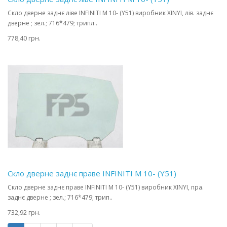
Скло дверне заднє ліве INFINITI M 10- (Y51) виробник XINYI, лів. заднє
дверне ; зел.; 716*479; трипл..
778,40 грн.
Скло дверне заднє праве INFINITI M 10- (Y51)
Скло дверне заднє праве INFINITI M 10- (Y51) виробник XINYI, пра.
заднє дверне ; зел.; 716*479; трип..
732,92 грн.