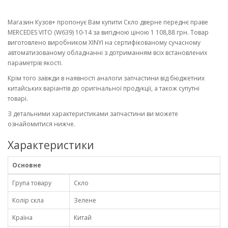
Магазин Кузов+ пропонує Вам купити Скло дверне переднє праве
MERCEDES VITO (W639) 10-14 за вигідною ціною 1 108,88 грн. Товар
виготовлено виробником XINYI на сертифікованому сучасному
автоматизованому обладнанні з дотриманням всіх встановлених
параметрів якості.
Крім того завжди в наявності аналоги запчастини від бюджетних
китайських варіантів до оригінальної продукції, а також супутні
товарі.
З детальними характеристиками запчастини ви можете
ознайомитися нижче.
Характеристики
Основне
Група товару
Скло
Колір скла
Зелене
Країна
Китай