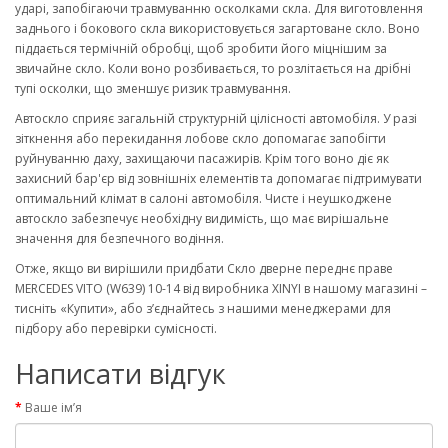
ударі, запобігаючи травмуванню осколками скла. Для виготовлення
заднього і бокового скла використовується загартоване скло. Воно
піддається термічній обробці, щоб зробити його міцнішим за
звичайне скло. Коли воно розбивається, то розлітається на дрібні
тупі осколки, що зменшує ризик травмування.
Автоскло сприяє загальній структурній цілісності автомобіля. У разі
зіткнення або перекидання лобове скло допомагає запобігти
руйнуванню даху, захищаючи пасажирів. Крім того воно діє як
захисний бар'єр від зовнішніх елементів та допомагає підтримувати
оптимальний клімат в салоні автомобіля. Чисте і неушкоджене
автоскло забезпечує необхідну видимість, що має вирішальне
значення для безпечного водіння.
Отже, якщо ви вирішили придбати Скло дверне переднє праве
MERCEDES VITO (W639) 10-14 від виробника XINYI в нашому магазині –
тисніть «Купити», або з’єднайтесь з нашими менеджерами для
підбору або перевірки сумісності.
Написати відгук
Ваше ім’я