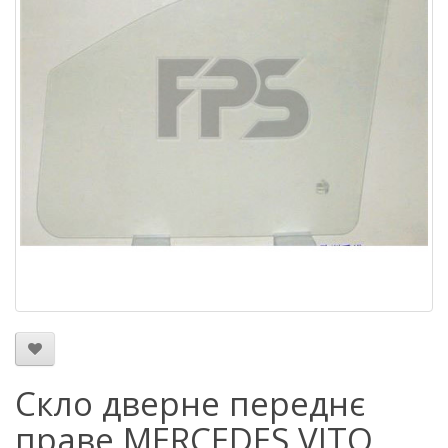
Скло дверне переднє
праве MERCEDES VITO