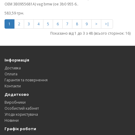
OEM 3B0955681A) vag bmw (oe 3b0 955 6..
583,59 грн.
1
2
3
4
5
6
7
8
9
>
>|
Показано від 1 до 3 з 48 (всього сторінок: 16)
Інформація
Доставка
Оплата
Гарантія та повернення
Контакти
Додатково
Виробники
Особистий кабінет
Угода користувача
Новини
Графік роботи