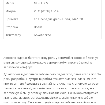
Марка
MERCEDES
Модель
VITO (W639) 10-14
Примітка
пра. переднє дверне ; зел.; 846*631
Сторона
Права
Тип товару
Бокове скло
Автоскло відіграє багатогранну роль у автомобілі. Воно забезпечує
міцність конструкції, покращує аеродинаміку, сприяє безпеці та
забезпечує комфорт.
До автоскла відноситься лобове скло, заднє скло, бічне скло і люк. За
роки розробок індустрія виробництва автоскла зазнала значного
прогресу, перейшовши від звичайного скла, яке становило загрозу
безпеці в разі аварії, до ламінованого та загартованого скла, яке
забезпечує більшу безпеку. Ламіноване скло, яке використовується
як вітрове, складається з двох шарів скла, скріплених між собою
шаром пластику. Така конструкція зберігає лобове скло цілим при