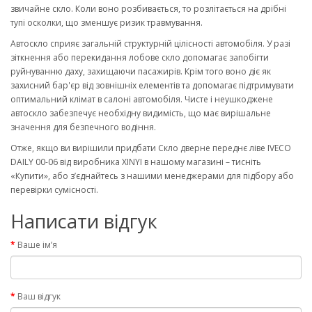
звичайне скло. Коли воно розбивається, то розлітається на дрібні
тупі осколки, що зменшує ризик травмування.
Автоскло сприяє загальній структурній цілісності автомобіля. У разі
зіткнення або перекидання лобове скло допомагає запобігти
руйнуванню даху, захищаючи пасажирів. Крім того воно діє як
захисний бар'єр від зовнішніх елементів та допомагає підтримувати
оптимальний клімат в салоні автомобіля. Чисте і неушкоджене
автоскло забезпечує необхідну видимість, що має вирішальне
значення для безпечного водіння.
Отже, якщо ви вирішили придбати Скло дверне переднє ліве IVECO
DAILY 00-06 від виробника XINYI в нашому магазині – тисніть
«Купити», або з’єднайтесь з нашими менеджерами для підбору або
перевірки сумісності.
Написати відгук
Ваше ім’я
Ваш відгук