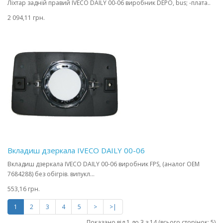
Ліхтар задній правий IVECO DAILY 00-06 виробник DEPO, bus; -плата..
2 094,11 грн.
Вкладиш дзеркала IVECO DAILY 00-06
Вкладиш дзеркала IVECO DAILY 00-06 виробник FPS, (аналог OEM
7684288) без обігрів. випукл...
553,16 грн.
1
2
3
4
5
>
>|
Показано від 1 до 3 з 14 (всього сторінок: 5)