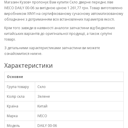
Магазин Кузов+ пропонує Вам купити Скло дверне переднє ліве
IVECO DAILY 00-06 за вигідною ціною 1 261,77 грн. Товар виготовлено
виробником XINYI на сертифікованому сучасному автоматизованому
обладнанні з дотриманням всіх встановлених параметрів якості.
Крім того завжди в наявності аналоги запчастини від бюджетних
китайських варіантів до оригінальної продукції, а також супутні
товарі.
З детальними характеристиками запчастини ви можете
ознайомитися нижче.
Характеристики
Основне
Група товару
Скло
Колір скла
Зелене
Країна
Китай
Марка
IVECO
Модель
DAILY 00-06