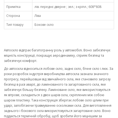
Примітка
лів. переднє дверне ; зел.; з кріпл.; 608*808
Сторона
Ліва
Тип товару
Бокове скло
Автоскло відіграє багатогранну роль у автомобілі. Воно забезпечує
міцність конструкції, покращує аеродинаміку, сприяє безпеці та
забезпечує комфорт.
До автоскла відноситься лобове скло, заднє скло, бічне скло і люк. За
роки розробок індустрія виробництва автоскла зазнала значного
прогресу, перейшовши від звичайного скла, яке становило загрозу
безпеці в разі аварії, до ламінованого та загартованого скла, яке
забезпечує більшу безпеку. Ламіноване скло, яке використовується
як вітрове, складається з двох шарів скла, скріплених між собою
шаром пластику. Така конструкція зберігає лобове скло цілим при
ударі, запобігаючи травмуванню осколками скла. Для виготовлення
заднього і бокового скла використовується загартоване скло. Воно
піддається термічній обробці, щоб зробити його міцнішим за