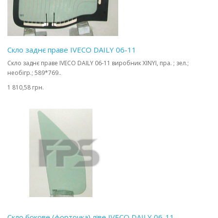
Скло заднє праве IVECO DAILY 06-11
Скло заднє праве IVECO DAILY 06-11 виробник XINYI, пра. ; зел.;
необігр.; 589*769..
1 810,58 грн.
Скло бокове (форточка) ліве IVECO DAILY 06-11