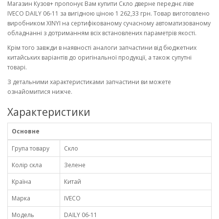
Магазин Кузов+ пропонує Вам купити Скло дверне переднє ліве
IVECO DAILY 06-11 за вигідною ціною 1 262,33 грн. Товар виготовлено
виробником XINYI на сертифікованому сучасному автоматизованому
обладнанні з дотриманням всіх встановлених параметрів якості.
Крім того завжди в наявності аналоги запчастини від бюджетних
китайських варіантів до оригінальної продукції, а також супутні
товарі.
З детальними характеристиками запчастини ви можете
ознайомитися нижче.
Характеристики
Основне
Група товару
Скло
Колір скла
Зелене
Країна
Китай
Марка
IVECO
Модель
DAILY 06-11