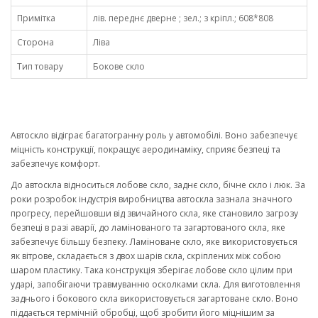
Примітка
лів. переднє дверне ; зел.; з кріпл.; 608*808
Сторона
Ліва
Тип товару
Бокове скло
Автоскло відіграє багатогранну роль у автомобілі. Воно забезпечує
міцність конструкції, покращує аеродинаміку, сприяє безпеці та
забезпечує комфорт.
До автоскла відноситься лобове скло, заднє скло, бічне скло і люк. За
роки розробок індустрія виробництва автоскла зазнала значного
прогресу, перейшовши від звичайного скла, яке становило загрозу
безпеці в разі аварії, до ламінованого та загартованого скла, яке
забезпечує більшу безпеку. Ламіноване скло, яке використовується
як вітрове, складається з двох шарів скла, скріплених між собою
шаром пластику. Така конструкція зберігає лобове скло цілим при
ударі, запобігаючи травмуванню осколками скла. Для виготовлення
заднього і бокового скла використовується загартоване скло. Воно
піддається термічній обробці, щоб зробити його міцнішим за