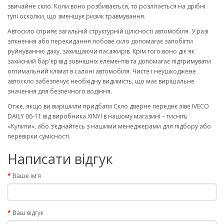
звичайне скло. Коли воно розбивається, то розлітається на дрібні
тупі осколки, що зменшує ризик травмування.
Автоскло сприяє загальній структурній цілісності автомобіля. У разі
зіткнення або перекидання лобове скло допомагає запобігти
руйнуванню даху, захищаючи пасажирів. Крім того воно діє як
захисний бар'єр від зовнішніх елементів та допомагає підтримувати
оптимальний клімат в салоні автомобіля. Чисте і неушкоджене
автоскло забезпечує необхідну видимість, що має вирішальне
значення для безпечного водіння.
Отже, якщо ви вирішили придбати Скло дверне переднє ліве IVECO
DAILY 06-11 від виробника XINYI в нашому магазині – тисніть
«Купити», або з’єднайтесь з нашими менеджерами для підбору або
перевірки сумісності.
Написати відгук
Ваше ім’я
Ваш відгук