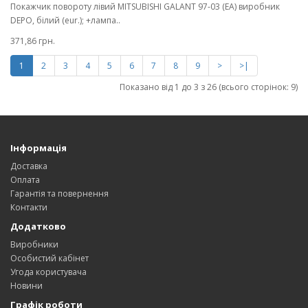
Покажчик повороту лівий MITSUBISHI GALANT 97-03 (EA) виробник
DEPO, білий (eur.); +лампа..
371,86 грн.
1
2
3
4
5
6
7
8
9
>
>|
Показано від 1 до 3 з 26 (всього сторінок: 9)
Інформація
Доставка
Оплата
Гарантія та повернення
Контакти
Додатково
Виробники
Особистий кабінет
Угода користувача
Новини
Графік роботи