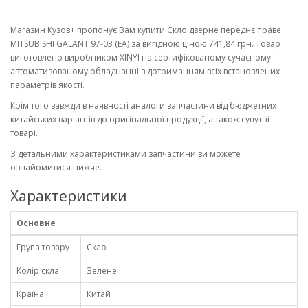
Магазин Кузов+ пропонує Вам купити Скло дверне переднє праве
MITSUBISHI GALANT 97-03 (EA) за вигідною ціною 741,84 грн. Товар
виготовлено виробником XINYI на сертифікованому сучасному
автоматизованому обладнанні з дотриманням всіх встановлених
параметрів якості.
Крім того завжди в наявності аналоги запчастини від бюджетних
китайських варіантів до оригінальної продукції, а також супутні
товарі.
З детальними характеристиками запчастини ви можете
ознайомитися нижче.
Характеристики
Основне
Група товару
Скло
Колір скла
Зелене
Країна
Китай