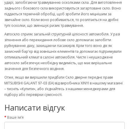
ударі, запобігаючи травмуванню осколками скла. Для виготовлення
заднього і бокового скла використовується загартоване скло. Воно
піддається термічній обробці, щоб зробити його міцнішим за
звичайне скло. Коли воно розбивається, то розлітається на дрібні
тупі осколки, що зменшує ризик травмування.
Автоскло сприяє загальній структурній цілісності автомобіля. У разі
зіткнення або перекидання лобове скло допомагає запобігти
руйнуванню даху, захищаючи пасажирів. Крім того воно діє як
захисний бар'єр від зовнішніх елементів та допомагає підтримувати
оптимальний клімат в салоні автомобіля. Чисте і неушкоджене
автоскло забезпечує необхідну видимість, що має вирішальне
значення для безпечного водіння.
Отже, якщо ви вирішили придбати Скло дверне переднє праве
MITSUBISHI GALANT 97-03 (EA) від виробника XINYI в нашому магазині
– тисніть «Купити», або з’єднайтесь з нашими менеджерами для
підбору або перевірки сумісності.
Написати відгук
Ваше ім’я