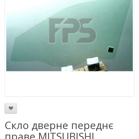
Скло дверне переднє
праве MITSUBISHI