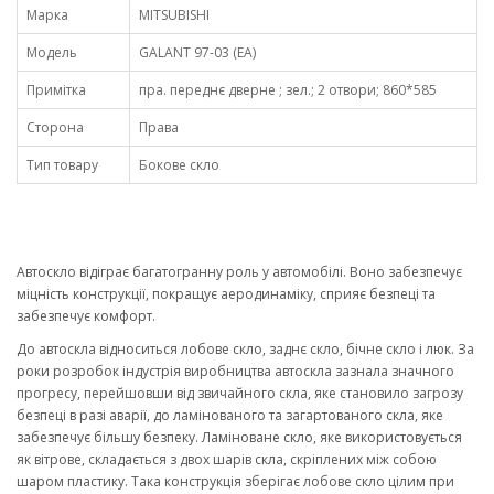
Марка
MITSUBISHI
Модель
GALANT 97-03 (EA)
Примітка
пра. переднє дверне ; зел.; 2 отвори; 860*585
Сторона
Права
Тип товару
Бокове скло
Автоскло відіграє багатогранну роль у автомобілі. Воно забезпечує
міцність конструкції, покращує аеродинаміку, сприяє безпеці та
забезпечує комфорт.
До автоскла відноситься лобове скло, заднє скло, бічне скло і люк. За
роки розробок індустрія виробництва автоскла зазнала значного
прогресу, перейшовши від звичайного скла, яке становило загрозу
безпеці в разі аварії, до ламінованого та загартованого скла, яке
забезпечує більшу безпеку. Ламіноване скло, яке використовується
як вітрове, складається з двох шарів скла, скріплених між собою
шаром пластику. Така конструкція зберігає лобове скло цілим при