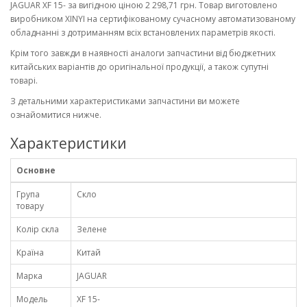
JAGUAR XF 15- за вигідною ціною 2 298,71 грн. Товар виготовлено
виробником XINYI на сертифікованому сучасному автоматизованому
обладнанні з дотриманням всіх встановлених параметрів якості.
Крім того завжди в наявності аналоги запчастини від бюджетних
китайських варіантів до оригінальної продукції, а також супутні
товарі.
З детальними характеристиками запчастини ви можете
ознайомитися нижче.
Характеристики
Основне
Група
Скло
товару
Колір скла
Зелене
Країна
Китай
Марка
JAGUAR
Модель
XF 15-