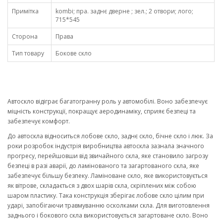
Примітка
kombi; пра. заднє дверне ; зел.; 2 отвори; лого;
715*545
Сторона
Права
Тип товару
Бокове скло
Автоскло відіграє багатогранну роль у автомобілі. Воно забезпечує
міцність конструкції, покращує аеродинаміку, сприяє безпеці та
забезпечує комфорт.
До автоскла відноситься лобове скло, заднє скло, бічне скло і люк. За
роки розробок індустрія виробництва автоскла зазнала значного
прогресу, перейшовши від звичайного скла, яке становило загрозу
безпеці в разі аварії, до ламінованого та загартованого скла, яке
забезпечує більшу безпеку. Ламіноване скло, яке використовується
як вітрове, складається з двох шарів скла, скріплених між собою
шаром пластику. Така конструкція зберігає лобове скло цілим при
ударі, запобігаючи травмуванню осколками скла. Для виготовлення
заднього і бокового скла використовується загартоване скло. Воно