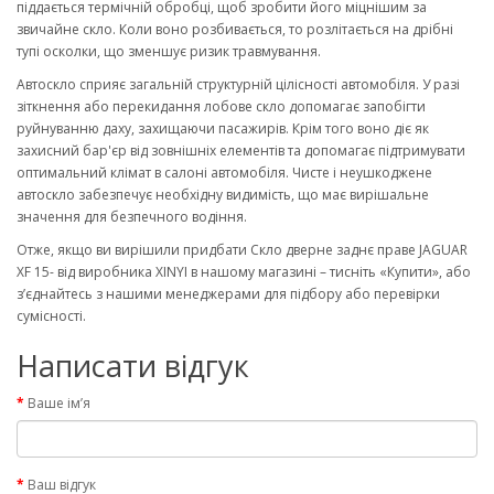
піддається термічній обробці, щоб зробити його міцнішим за
звичайне скло. Коли воно розбивається, то розлітається на дрібні
тупі осколки, що зменшує ризик травмування.
Автоскло сприяє загальній структурній цілісності автомобіля. У разі
зіткнення або перекидання лобове скло допомагає запобігти
руйнуванню даху, захищаючи пасажирів. Крім того воно діє як
захисний бар'єр від зовнішніх елементів та допомагає підтримувати
оптимальний клімат в салоні автомобіля. Чисте і неушкоджене
автоскло забезпечує необхідну видимість, що має вирішальне
значення для безпечного водіння.
Отже, якщо ви вирішили придбати Скло дверне заднє праве JAGUAR
XF 15- від виробника XINYI в нашому магазині – тисніть «Купити», або
з’єднайтесь з нашими менеджерами для підбору або перевірки
сумісності.
Написати відгук
Ваше ім’я
Ваш відгук