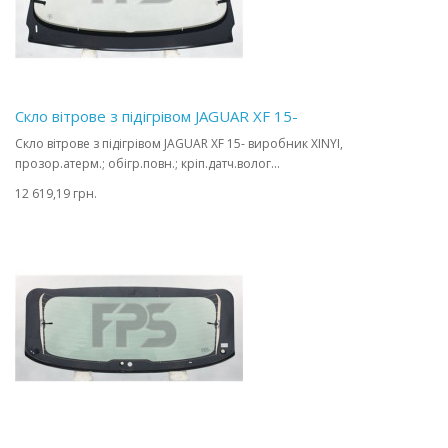
Скло вітрове з підігрівом JAGUAR XF 15-
Скло вітрове з підігрівом JAGUAR XF 15- виробник XINYI,
прозор.атерм.; обігр.повн.; кріп.датч.волог...
12 619,19 грн.