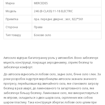
Марка
MERCEDES
Модель
246 (B-CLASS) 11-18 ELECTRIC
Примітка
пра. переднє дверне ; зел.; 822*561
Сторона
Права
Тип товару
Бокове скло
Автоскло відіграє багатогранну роль у автомобілі. Воно забезпечує
міцність конструкції, покращує аеродинаміку, сприяє безпеці та
забезпечує комфорт.
До автоскла відноситься лобове скло, заднє скло, бічне скло і люк. За
роки розробок індустрія виробництва автоскла зазнала значного
прогресу, перейшовши від звичайного скла, яке становило загрозу
безпеці в разі аварії, до ламінованого та загартованого скла, яке
забезпечує більшу безпеку. Ламіноване скло, яке використовується
як вітрове, складається з двох шарів скла, скріплених між собою
шаром пластику. Така конструкція зберігає лобове скло цілим при