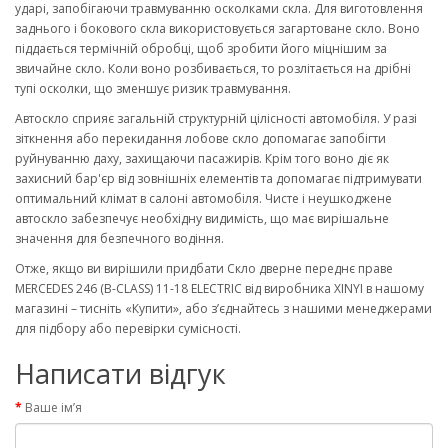
ударі, запобігаючи травмуванню осколками скла. Для виготовлення
заднього і бокового скла використовується загартоване скло. Воно
піддається термічній обробці, щоб зробити його міцнішим за
звичайне скло. Коли воно розбивається, то розлітається на дрібні
тупі осколки, що зменшує ризик травмування.
Автоскло сприяє загальній структурній цілісності автомобіля. У разі
зіткнення або перекидання лобове скло допомагає запобігти
руйнуванню даху, захищаючи пасажирів. Крім того воно діє як
захисний бар'єр від зовнішніх елементів та допомагає підтримувати
оптимальний клімат в салоні автомобіля. Чисте і неушкоджене
автоскло забезпечує необхідну видимість, що має вирішальне
значення для безпечного водіння.
Отже, якщо ви вирішили придбати Скло дверне переднє праве
MERCEDES 246 (B-CLASS) 11-18 ELECTRIC від виробника XINYI в нашому
магазині – тисніть «Купити», або з’єднайтесь з нашими менеджерами
для підбору або перевірки сумісності.
Написати відгук
Ваше ім’я