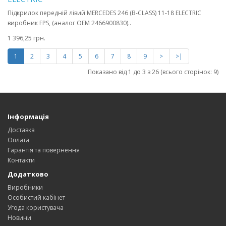
Підкрилок передній лівий MERCEDES 246 (B-CLASS) 11-18 ELECTRIC
виробник FPS, (аналог OEM 2466900830)..
1 396,25 грн.
1
2
3
4
5
6
7
8
9
>
>|
Показано від 1 до 3 з 26 (всього сторінок: 9)
Інформація
Доставка
Оплата
Гарантія та повернення
Контакти
Додатково
Виробники
Особистий кабінет
Угода користувача
Новини