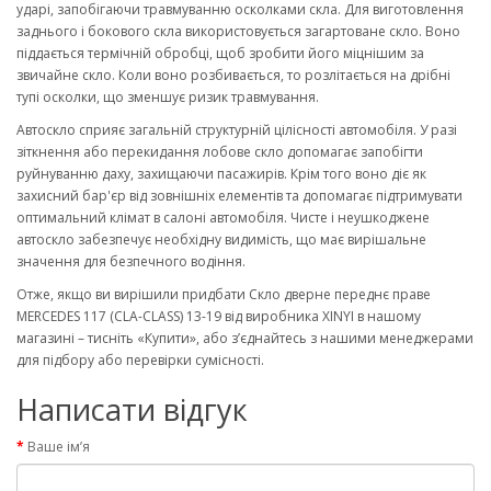
ударі, запобігаючи травмуванню осколками скла. Для виготовлення
заднього і бокового скла використовується загартоване скло. Воно
піддається термічній обробці, щоб зробити його міцнішим за
звичайне скло. Коли воно розбивається, то розлітається на дрібні
тупі осколки, що зменшує ризик травмування.
Автоскло сприяє загальній структурній цілісності автомобіля. У разі
зіткнення або перекидання лобове скло допомагає запобігти
руйнуванню даху, захищаючи пасажирів. Крім того воно діє як
захисний бар'єр від зовнішніх елементів та допомагає підтримувати
оптимальний клімат в салоні автомобіля. Чисте і неушкоджене
автоскло забезпечує необхідну видимість, що має вирішальне
значення для безпечного водіння.
Отже, якщо ви вирішили придбати Скло дверне переднє праве
MERCEDES 117 (CLA-CLASS) 13-19 від виробника XINYI в нашому
магазині – тисніть «Купити», або з’єднайтесь з нашими менеджерами
для підбору або перевірки сумісності.
Написати відгук
Ваше ім’я