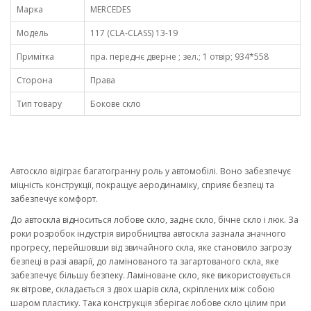
Марка
MERCEDES
Модель
117 (CLA-CLASS) 13-19
Примітка
пра. переднє дверне ; зел.; 1 отвір; 934*558
Сторона
Права
Тип товару
Бокове скло
Автоскло відіграє багатогранну роль у автомобілі. Воно забезпечує
міцність конструкції, покращує аеродинаміку, сприяє безпеці та
забезпечує комфорт.
До автоскла відноситься лобове скло, заднє скло, бічне скло і люк. За
роки розробок індустрія виробництва автоскла зазнала значного
прогресу, перейшовши від звичайного скла, яке становило загрозу
безпеці в разі аварії, до ламінованого та загартованого скла, яке
забезпечує більшу безпеку. Ламіноване скло, яке використовується
як вітрове, складається з двох шарів скла, скріплених між собою
шаром пластику. Така конструкція зберігає лобове скло цілим при