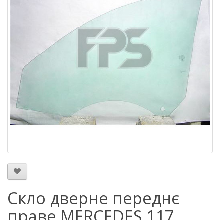
Скло дверне переднє
праве MERCEDES 117