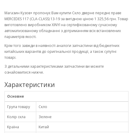
Магазин Кузов+ пропонує Вам купити Скло дверне переднє праве
MERCEDES 117 (CLA-CLASS) 13-19 за вигідною ціною 1 325,56 грн. Товар
виготовлено виробником XINYI на сертифікованому сучасному
автоматизованому обладнанні з дотриманням всіх встановлених
параметрів якості.
Крім того завжди в наявності аналоги запчастини від бюджетних
китайських варіантів до оригінальної продукції, а також супутні
товарі.
З детальними характеристиками запчастини ви можете
ознайомитися нижче.
Характеристики
Основне
Група товару
Скло
Колір скла
Зелене
Країна
Китай