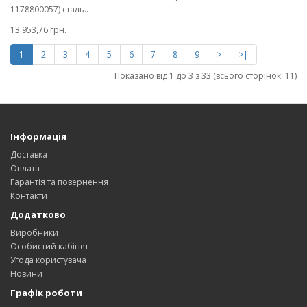
1178800057) сталь..
13 953,76 грн.
1
2
3
4
5
6
7
8
9
>
>|
Показано від 1 до 3 з 33 (всього сторінок: 11)
Інформація
Доставка
Оплата
Гарантія та повернення
Контакти
Додатково
Виробники
Особистий кабінет
Угода користувача
Новини
Графік роботи