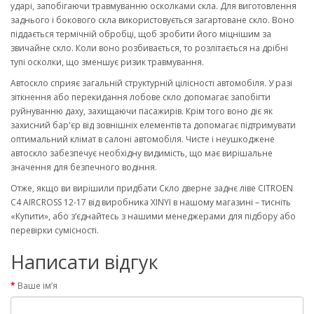
ударі, запобігаючи травмуванню осколками скла. Для виготовлення
заднього і бокового скла використовується загартоване скло. Воно
піддається термічній обробці, щоб зробити його міцнішим за
звичайне скло. Коли воно розбивається, то розлітається на дрібні
тупі осколки, що зменшує ризик травмування.
Автоскло сприяє загальній структурній цілісності автомобіля. У разі
зіткнення або перекидання лобове скло допомагає запобігти
руйнуванню даху, захищаючи пасажирів. Крім того воно діє як
захисний бар'єр від зовнішніх елементів та допомагає підтримувати
оптимальний клімат в салоні автомобіля. Чисте і неушкоджене
автоскло забезпечує необхідну видимість, що має вирішальне
значення для безпечного водіння.
Отже, якщо ви вирішили придбати Скло дверне заднє ліве CITROEN
C4 AIRCROSS 12-17 від виробника XINYI в нашому магазині – тисніть
«Купити», або з’єднайтесь з нашими менеджерами для підбору або
перевірки сумісності.
Написати відгук
Ваше ім’я