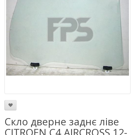
Скло дверне заднє ліве
CITROEN C4 AIRCROSS 12-