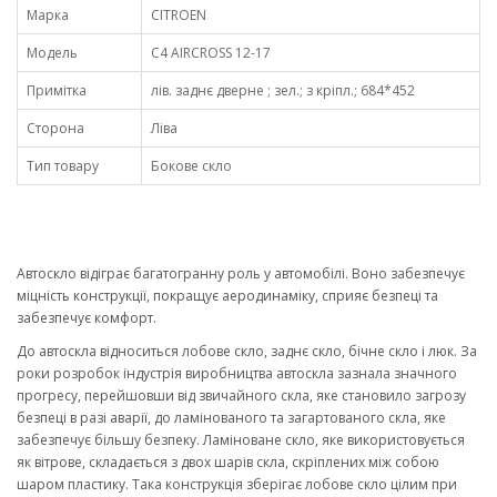
Марка
CITROEN
Модель
C4 AIRCROSS 12-17
Примітка
лів. заднє дверне ; зел.; з кріпл.; 684*452
Сторона
Ліва
Тип товару
Бокове скло
Автоскло відіграє багатогранну роль у автомобілі. Воно забезпечує
міцність конструкції, покращує аеродинаміку, сприяє безпеці та
забезпечує комфорт.
До автоскла відноситься лобове скло, заднє скло, бічне скло і люк. За
роки розробок індустрія виробництва автоскла зазнала значного
прогресу, перейшовши від звичайного скла, яке становило загрозу
безпеці в разі аварії, до ламінованого та загартованого скла, яке
забезпечує більшу безпеку. Ламіноване скло, яке використовується
як вітрове, складається з двох шарів скла, скріплених між собою
шаром пластику. Така конструкція зберігає лобове скло цілим при