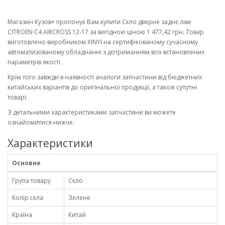
Магазин Кузов+ пропонує Вам купити Скло дверне заднє ліве
CITROEN C4 AIRCROSS 12-17 за вигідною ціною 1 477,42 грн. Товар
виготовлено виробником XINYI на сертифікованому сучасному
автоматизованому обладнанні з дотриманням всіх встановлених
параметрів якості.
Крім того завжди в наявності аналоги запчастини від бюджетних
китайських варіантів до оригінальної продукції, а також супутні
товарі.
З детальними характеристиками запчастини ви можете
ознайомитися нижче.
Характеристики
Основне
Група товару
Скло
Колір скла
Зелене
Країна
Китай