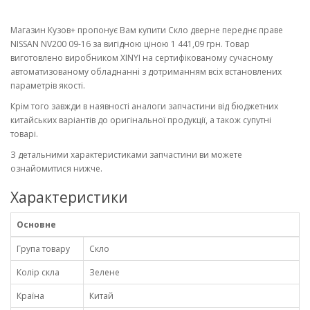
Магазин Кузов+ пропонує Вам купити Скло дверне переднє праве
NISSAN NV200 09-16 за вигідною ціною 1 441,09 грн. Товар
виготовлено виробником XINYI на сертифікованому сучасному
автоматизованому обладнанні з дотриманням всіх встановлених
параметрів якості.
Крім того завжди в наявності аналоги запчастини від бюджетних
китайських варіантів до оригінальної продукції, а також супутні
товарі.
З детальними характеристиками запчастини ви можете
ознайомитися нижче.
Характеристики
Основне
Група товару
Скло
Колір скла
Зелене
Країна
Китай