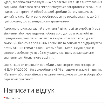
ударі, запобігаючи травмуванню осколками скла. Для виготовлення
заднього і бокового скла використовується загартоване скло. Воно
піддається термічній обробці, щоб зробити його міцнішим за
звичайне скло. Коли воно розбивається, то розлітається на дрібні
тупі осколки, що зменшує ризик травмування.
Автоскло сприяє загальній структурній цілісності автомобіля. У разі
зіткнення або перекидання лобове скло допомагає запобігти
руйнуванню даху, захищаючи пасажирів. Крім того воно діє як
захисний бар'єр від зовнішніх елементів та допомагає підтримувати
оптимальний клімат в салоні автомобіля. Чисте і неушкоджене
автоскло забезпечує необхідну видимість, що має вирішальне
значення для безпечного водіння.
Отже, якщо ви вирішили придбати Скло дверне переднє праве
NISSAN NV200 09-16 від виробника XINYI в нашому магазині – тисніть
«Купити», або з’єднайтесь з нашими менеджерами для підбору або
перевірки сумісності.
Написати відгук
Ваше ім’я