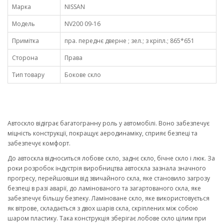
Марка
NISSAN
Модель
NV200 09-16
Примітка
пра. переднє дверне ; зел.; з кріпл.; 865*651
Сторона
Права
Тип товару
Бокове скло
Автоскло відіграє багатогранну роль у автомобілі. Воно забезпечує
міцність конструкції, покращує аеродинаміку, сприяє безпеці та
забезпечує комфорт.
До автоскла відноситься лобове скло, заднє скло, бічне скло і люк. За
роки розробок індустрія виробництва автоскла зазнала значного
прогресу, перейшовши від звичайного скла, яке становило загрозу
безпеці в разі аварії, до ламінованого та загартованого скла, яке
забезпечує більшу безпеку. Ламіноване скло, яке використовується
як вітрове, складається з двох шарів скла, скріплених між собою
шаром пластику. Така конструкція зберігає лобове скло цілим при