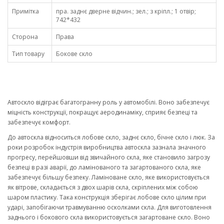
Примітка
пра. заднє дверне відчин.; зел.; з кріпл.; 1 отвір;
742*432
Сторона
Права
Тип товару
Бокове скло
Автоскло відіграє багатогранну роль у автомобілі. Воно забезпечує
міцність конструкції, покращує аеродинаміку, сприяє безпеці та
забезпечує комфорт.
До автоскла відноситься лобове скло, заднє скло, бічне скло і люк. За
роки розробок індустрія виробництва автоскла зазнала значного
прогресу, перейшовши від звичайного скла, яке становило загрозу
безпеці в разі аварії, до ламінованого та загартованого скла, яке
забезпечує більшу безпеку. Ламіноване скло, яке використовується
як вітрове, складається з двох шарів скла, скріплених між собою
шаром пластику. Така конструкція зберігає лобове скло цілим при
ударі, запобігаючи травмуванню осколками скла. Для виготовлення
заднього і бокового скла використовується загартоване скло. Воно