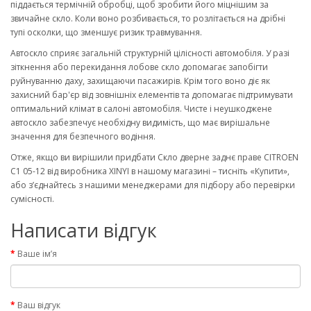
піддається термічній обробці, щоб зробити його міцнішим за
звичайне скло. Коли воно розбивається, то розлітається на дрібні
тупі осколки, що зменшує ризик травмування.
Автоскло сприяє загальній структурній цілісності автомобіля. У разі
зіткнення або перекидання лобове скло допомагає запобігти
руйнуванню даху, захищаючи пасажирів. Крім того воно діє як
захисний бар'єр від зовнішніх елементів та допомагає підтримувати
оптимальний клімат в салоні автомобіля. Чисте і неушкоджене
автоскло забезпечує необхідну видимість, що має вирішальне
значення для безпечного водіння.
Отже, якщо ви вирішили придбати Скло дверне заднє праве CITROEN
C1 05-12 від виробника XINYI в нашому магазині – тисніть «Купити»,
або з’єднайтесь з нашими менеджерами для підбору або перевірки
сумісності.
Написати відгук
Ваше ім’я
Ваш відгук