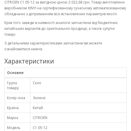
CITROEN C1 05-12 за вигідною ціною 2 022,68 грн. Товар виготовлено
виробником XINYI на сертифікованому сучасному автоматизованому
обладнанні з дотриманням всіх встановлених параметрів якості.
Крім того завжди в наявності аналоги запчастини від бюджетних
китайських варіантів до оригінальної продукції, а також супутні
товарі.
З детальними характеристиками запчастини ви можете
ознайомитися нижче.
Характеристики
Основне
Група
Скло
товару
Колір скла
Зелене
Країна
Китай
Марка
CITROEN
Модель
C1 05-12