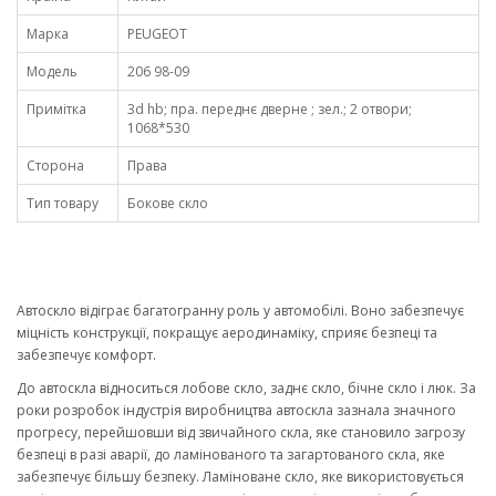
Марка
PEUGEOT
Модель
206 98-09
Примітка
3d hb; пра. переднє дверне ; зел.; 2 отвори;
1068*530
Сторона
Права
Тип товару
Бокове скло
Автоскло відіграє багатогранну роль у автомобілі. Воно забезпечує
міцність конструкції, покращує аеродинаміку, сприяє безпеці та
забезпечує комфорт.
До автоскла відноситься лобове скло, заднє скло, бічне скло і люк. За
роки розробок індустрія виробництва автоскла зазнала значного
прогресу, перейшовши від звичайного скла, яке становило загрозу
безпеці в разі аварії, до ламінованого та загартованого скла, яке
забезпечує більшу безпеку. Ламіноване скло, яке використовується