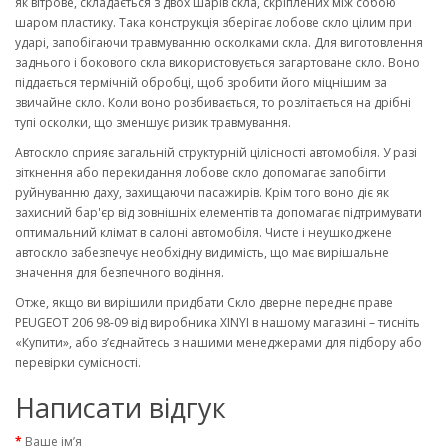
як вітрове, складається з двох шарів скла, скріплених між собою
шаром пластику. Така конструкція зберігає лобове скло цілим при
ударі, запобігаючи травмуванню осколками скла. Для виготовлення
заднього і бокового скла використовується загартоване скло. Воно
піддається термічній обробці, щоб зробити його міцнішим за
звичайне скло. Коли воно розбивається, то розлітається на дрібні
тупі осколки, що зменшує ризик травмування.
Автоскло сприяє загальній структурній цілісності автомобіля. У разі
зіткнення або перекидання лобове скло допомагає запобігти
руйнуванню даху, захищаючи пасажирів. Крім того воно діє як
захисний бар'єр від зовнішніх елементів та допомагає підтримувати
оптимальний клімат в салоні автомобіля. Чисте і неушкоджене
автоскло забезпечує необхідну видимість, що має вирішальне
значення для безпечного водіння.
Отже, якщо ви вирішили придбати Скло дверне переднє праве
PEUGEOT 206 98-09 від виробника XINYI в нашому магазині – тисніть
«Купити», або з’єднайтесь з нашими менеджерами для підбору або
перевірки сумісності.
Написати відгук
Ваше ім’я