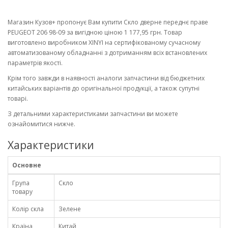
Магазин Кузов+ пропонує Вам купити Скло дверне переднє праве
PEUGEOT 206 98-09 за вигідною ціною 1 177,95 грн. Товар
виготовлено виробником XINYI на сертифікованому сучасному
автоматизованому обладнанні з дотриманням всіх встановлених
параметрів якості.
Крім того завжди в наявності аналоги запчастини від бюджетних
китайських варіантів до оригінальної продукції, а також супутні
товарі.
З детальними характеристиками запчастини ви можете
ознайомитися нижче.
Характеристики
Основне
Група
Скло
товару
Колір скла
Зелене
Країна
Китай