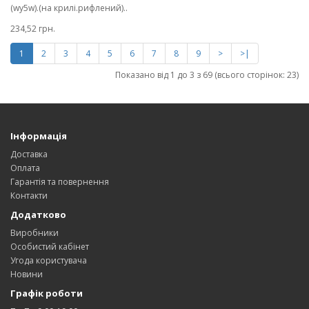
(wy5w).(на крилі.рифлений)..
234,52 грн.
1
2
3
4
5
6
7
8
9
>
>|
Показано від 1 до 3 з 69 (всього сторінок: 23)
Інформація
Доставка
Оплата
Гарантія та повернення
Контакти
Додатково
Виробники
Особистий кабінет
Угода користувача
Новини
Графік роботи