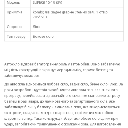
Модель
SUPERB 15-19 (3V)
Примітка
kombi; лів. заднє дверне ; темно зел.; 1 отвір;
705*513
Сторона
Ліва
Тип товару
Бокове скло
Автоскло відіграє багатогранну роль у автомобілі. Воно забезпечує
міцність конструкції, покращує аеродинаміку, сприяє безпеці та
забезпечує комфорт.
До автоскла відноситься лобове скло, заднє скло, бічне скло і люк. За
роки розробок індустрія виробництва автоскла зазнала значного
прогресу, перейшовши від звичайного скла, яке становило загрозу
безпеці в разі аварії, до ламінованого та загартованого скла, яке
забезпечує більшу безпеку. Ламіноване скло, яке використовується
як вітрове, складається з двох шарів скла, скріплених між собою
шаром пластику. Така конструкція зберігає лобове скло цілим при
ударі, запобігаючи травмуванню осколками скла. Для виготовлення