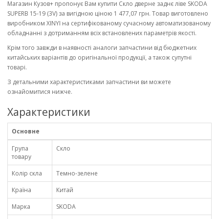
Магазин Кузов+ пропонує Вам купити Скло дверне заднє ліве SKODA
SUPERB 15-19 (3V) за вигідною ціною 1 477,07 грн. Товар виготовлено
виробником XINYI на сертифікованому сучасному автоматизованому
обладнанні з дотриманням всіх встановлених параметрів якості.
Крім того завжди в наявності аналоги запчастини від бюджетних
китайських варіантів до оригінальної продукції, а також супутні
товарі.
З детальними характеристиками запчастини ви можете
ознайомитися нижче.
Характеристики
Основне
Група
Скло
товару
Колір скла
Темно-зелене
Країна
Китай
Марка
SKODA