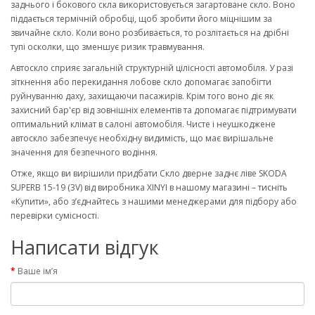
заднього і бокового скла використовується загартоване скло. Воно
піддається термічній обробці, щоб зробити його міцнішим за
звичайне скло. Коли воно розбивається, то розлітається на дрібні
тупі осколки, що зменшує ризик травмування.
Автоскло сприяє загальній структурній цілісності автомобіля. У разі
зіткнення або перекидання лобове скло допомагає запобігти
руйнуванню даху, захищаючи пасажирів. Крім того воно діє як
захисний бар'єр від зовнішніх елементів та допомагає підтримувати
оптимальний клімат в салоні автомобіля. Чисте і неушкоджене
автоскло забезпечує необхідну видимість, що має вирішальне
значення для безпечного водіння.
Отже, якщо ви вирішили придбати Скло дверне заднє ліве SKODA
SUPERB 15-19 (3V) від виробника XINYI в нашому магазині – тисніть
«Купити», або з’єднайтесь з нашими менеджерами для підбору або
перевірки сумісності.
Написати відгук
Ваше ім’я