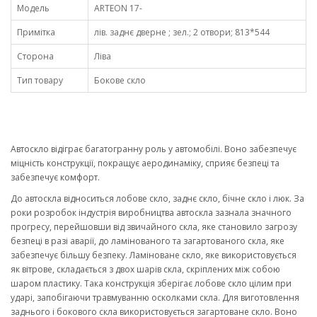
Модель
ARTEON 17-
Примітка
лів. заднє дверне ; зел.; 2 отвори; 813*544
Сторона
Ліва
Тип товару
Бокове скло
Автоскло відіграє багатогранну роль у автомобілі. Воно забезпечує
міцність конструкції, покращує аеродинаміку, сприяє безпеці та
забезпечує комфорт.
До автоскла відноситься лобове скло, заднє скло, бічне скло і люк. За
роки розробок індустрія виробництва автоскла зазнала значного
прогресу, перейшовши від звичайного скла, яке становило загрозу
безпеці в разі аварії, до ламінованого та загартованого скла, яке
забезпечує більшу безпеку. Ламіноване скло, яке використовується
як вітрове, складається з двох шарів скла, скріплених між собою
шаром пластику. Така конструкція зберігає лобове скло цілим при
ударі, запобігаючи травмуванню осколками скла. Для виготовлення
заднього і бокового скла використовується загартоване скло. Воно