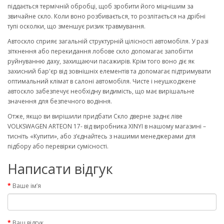
піддається термічній обробці, щоб зробити його міцнішим за
звичайне скло. Коли воно розбивається, то розлітається на дрібні
тупі осколки, що зменшує ризик травмування.
Автоскло сприяє загальній структурній цілісності автомобіля. У разі
зіткнення або перекидання лобове скло допомагає запобігти
руйнуванню даху, захищаючи пасажирів. Крім того воно діє як
захисний бар'єр від зовнішніх елементів та допомагає підтримувати
оптимальний клімат в салоні автомобіля. Чисте і неушкоджене
автоскло забезпечує необхідну видимість, що має вирішальне
значення для безпечного водіння.
Отже, якщо ви вирішили придбати Скло дверне заднє ліве
VOLKSWAGEN ARTEON 17- від виробника XINYI в нашому магазині –
тисніть «Купити», або з’єднайтесь з нашими менеджерами для
підбору або перевірки сумісності.
Написати відгук
Ваше ім’я
Ваш відгук