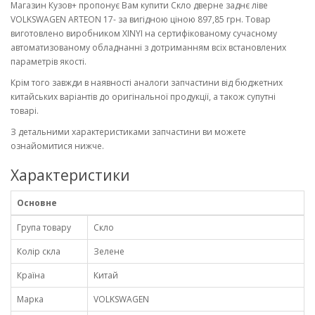
Магазин Кузов+ пропонує Вам купити Скло дверне заднє ліве
VOLKSWAGEN ARTEON 17- за вигідною ціною 897,85 грн. Товар
виготовлено виробником XINYI на сертифікованому сучасному
автоматизованому обладнанні з дотриманням всіх встановлених
параметрів якості.
Крім того завжди в наявності аналоги запчастини від бюджетних
китайських варіантів до оригінальної продукції, а також супутні
товарі.
З детальними характеристиками запчастини ви можете
ознайомитися нижче.
Характеристики
Основне
Група товару
Скло
Колір скла
Зелене
Країна
Китай
Марка
VOLKSWAGEN