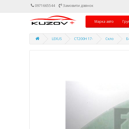
0971665544
Замовити дзвінок
Марка авто
Гру
LEXUS
CT200H 17-
Скло
Б