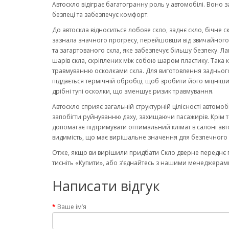
Автоскло відіграє багатогранну роль у автомобілі. Воно 
безпеці та забезпечує комфорт.
До автоскла відноситься лобове скло, заднє скло, бічне с
зазнала значного прогресу, перейшовши від звичайного ск
та загартованого скла, яке забезпечує більшу безпеку. Ла
шарів скла, скріплених між собою шаром пластику. Така к
травмуванню осколками скла. Для виготовлення заднього
піддається термічній обробці, щоб зробити його міцніши
дрібні тупі осколки, що зменшує ризик травмування.
Автоскло сприяє загальній структурній цілісності автомо
запобігти руйнуванню даху, захищаючи пасажирів. Крім то
допомагає підтримувати оптимальний клімат в салоні авт
видимість, що має вирішальне значення для безпечного 
Отже, якщо ви вирішили придбати Скло дверне переднє п
тисніть «Купити», або з’єднайтесь з нашими менеджерами
Написати відгук
Ваше ім’я