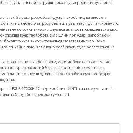
забезпечує міцність конструкції, покращує аеродинаміку, сприяє
кло і люк. За роки розробок індустрія виробництва автоскла
ла, яке становило загрозу безпеці в разі аварії, до ламінованого
міноване скло, яке використовується як вітрове, складається з двох
онструкція зберігає лобове скло цілим при ударі, запобігаючи
 і бокового скла використовується загартоване скло. Воно
м за звичайне скло. Коли воно розбивається, то розлітається на
біля. У разі зіткнення або перекидання лобове скло допомагає
го воно діє як захисний бар'єр від зовнішніх елементів та
омобіля. Чисте і неушкоджене автоскло забезпечує необхідну
водіння.
раве LEXUS CT200H 17- від виробника XINYI в нашому магазині –
 для підбору або перевірки сумісності.