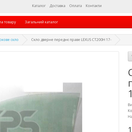
Каталог
Доставка
Оплата
Контакти
па товару
Загальний каталог
окове скло
Скло дверне переднє праве LEXUS CT200H 17-
В
Ко
На
1