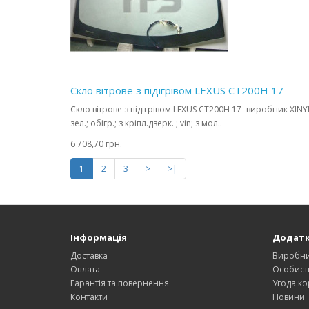
Скло вітрове з підігрівом LEXUS CT200H 17-
Скло вітрове з підігрівом LEXUS CT200H 17- виробник XINYI
зел.; обігр.; з кріпл.дзерк. ; vin; з мол..
6 708,70 грн.
1
2
3
>
>|
Інформація
Додат
Доставка
Виробн
Оплата
Особист
Гарантія та повернення
Угода ко
Контакти
Новини