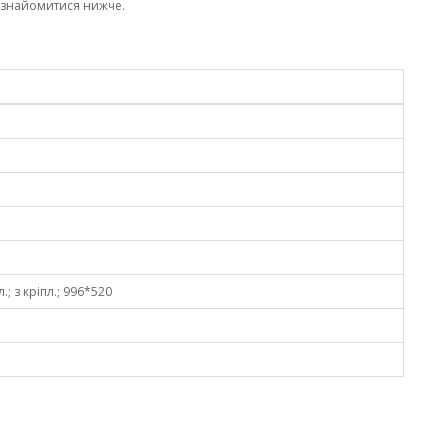
ознайомитися нижче.
.; з кріпл.; 996*520