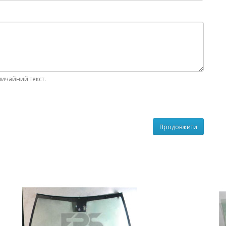
вичайний текст.
Продовжити