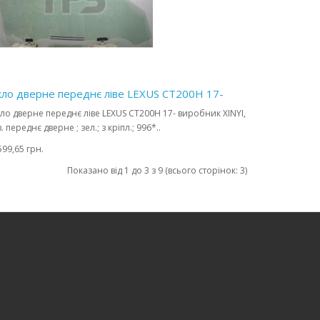
кло дверне переднє ліве LEXUS CT200H 17-
ло дверне переднє ліве LEXUS CT200H 17- виробник XINYI,
в. переднє дверне ; зел.; з кріпл.; 996*..
599,65 грн.
Показано від 1 до 3 з 9 (всього сторінок: 3)