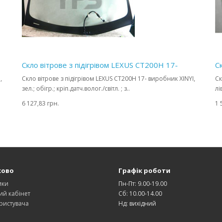
Скло вітрове з підігрівом LEXUS CT200H 17-
С
,
Скло вітрове з підігрівом LEXUS CT200H 17- виробник XINYI,
Ск
зел.; обігр.; кріп.датч.волог./світл. ; з..
лі
6 127,83 грн.
1 
ково
Графік роботи
ики
Пн-Пт: 9.00-19.00
ий кабінет
Сб: 10.00-14.00
ристувача
Нд: вихідний