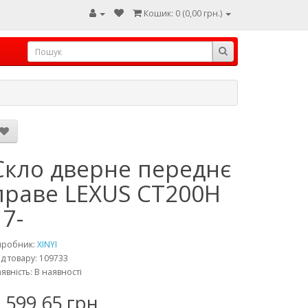
Кошик: 0 (0,00 грн.)
Скло дверне переднє
праве LEXUS CT200H
17-
иробник:
XINYI
д товару: 109733
явність: В наявності
 599,65 грн.