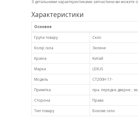
З детальними характеристиками запчастини ви можете 
Характеристики
Основне
Група товару
Скло
Колір скла
Зелене
Країна
Китай
Марка
LEXUS
Модель
CT200H 17-
Примітка
пра. переднє дверне ; зел
Сторона
Права
Тип товару
Бокове скло