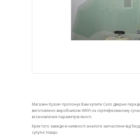
Магазин Кузов+ пропонує Вам купити Скло дверне переднє
виготовлено виробником XINYI на сертифікованому суча
встановлених параметрів якості.
Крім того завжди в наявності аналоги запчастини від бюд
супутні товарі.